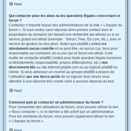
Haut
Qui contacter pour les abus ou les questions légales concernant ce
forum ?
Contactez n’importe lequel des administrateurs de la liste « L’équipe du
forum ». Si vous restez sans réponse alors prenez contact avec le
propriétaire du domaine (en faisant une
recherche sur whois
) ou si un
service gratuit est utilisé (exemple : Yahoo!, Free, f2s.com, etc.), avec le
service de gestion ou des abus. Notez que phpBB Limited
n’a
absolument aucun contrôle
et ne peut être, en aucun cas, tenu pour
responsable sur
comment
,
où
ou
par qui
ce forum est utilisé. Il est
inutile de contacter phpBB Limited pour toute question légale (cessions
et désistements, responsabilité, propos diffamatoires, etc.)
non
directement liée
au site Internet phpbb.com ou au logiciel phpBB lui-
même. Si vous adressez un courriel au groupe phpBB à propos de
l’utilisation
par une tierce partie
de ce logiciel vous devez vous
attendre à une réponse très courte voire à aucune réponse du tout.
Haut
Comment puis-je contacter un administrateur du forum ?
Pour l’ensemble des utilisateurs du forum, vous pouvez utiliser le lien
« Nous contacter », si ce dernier a été activé par un administrateur.
Pour les membres du forum, vous pouvez également utiliser le lien
« L’équipe du forum ».
Haut