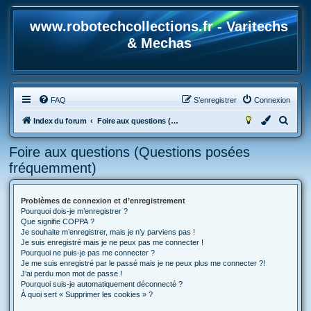
www.robotechcollections.fr - Varitechs
& Mechas
FAQ
S’enregistrer
Connexion
R
Index du forum
Foire aux questions (Questions posées fréquemment)
e
Foire aux questions (Questions posées
c
fréquemment)
h
e
Problèmes de connexion et d’enregistrement
r
Pourquoi dois-je m’enregistrer ?
c
Que signifie COPPA ?
Je souhaite m’enregistrer, mais je n’y parviens pas !
h
Je suis enregistré mais je ne peux pas me connecter !
Pourquoi ne puis-je pas me connecter ?
e
Je me suis enregistré par le passé mais je ne peux plus me connecter ?!
r
J’ai perdu mon mot de passe !
Pourquoi suis-je automatiquement déconnecté ?
À quoi sert « Supprimer les cookies » ?