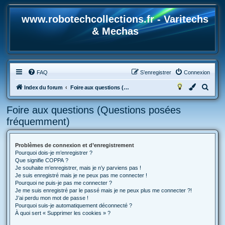
www.robotechcollections.fr - Varitechs
& Mechas
FAQ
S’enregistrer
Connexion
R
Index du forum
Foire aux questions (Questions posées fréquemment)
e
Foire aux questions (Questions posées
c
fréquemment)
h
e
Problèmes de connexion et d’enregistrement
r
Pourquoi dois-je m’enregistrer ?
c
Que signifie COPPA ?
Je souhaite m’enregistrer, mais je n’y parviens pas !
h
Je suis enregistré mais je ne peux pas me connecter !
Pourquoi ne puis-je pas me connecter ?
e
Je me suis enregistré par le passé mais je ne peux plus me connecter ?!
r
J’ai perdu mon mot de passe !
Pourquoi suis-je automatiquement déconnecté ?
À quoi sert « Supprimer les cookies » ?