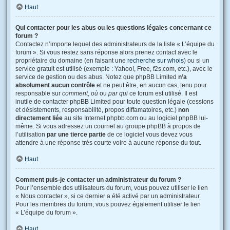
Haut
Qui contacter pour les abus ou les questions légales concernant ce
forum ?
Contactez n’importe lequel des administrateurs de la liste « L’équipe du
forum ». Si vous restez sans réponse alors prenez contact avec le
propriétaire du domaine (en faisant une
recherche sur whois
) ou si un
service gratuit est utilisé (exemple : Yahoo!, Free, f2s.com, etc.), avec le
service de gestion ou des abus. Notez que phpBB Limited
n’a
absolument aucun contrôle
et ne peut être, en aucun cas, tenu pour
responsable sur
comment
,
où
ou
par qui
ce forum est utilisé. Il est
inutile de contacter phpBB Limited pour toute question légale (cessions
et désistements, responsabilité, propos diffamatoires, etc.)
non
directement liée
au site Internet phpbb.com ou au logiciel phpBB lui-
même. Si vous adressez un courriel au groupe phpBB à propos de
l’utilisation
par une tierce partie
de ce logiciel vous devez vous
attendre à une réponse très courte voire à aucune réponse du tout.
Haut
Comment puis-je contacter un administrateur du forum ?
Pour l’ensemble des utilisateurs du forum, vous pouvez utiliser le lien
« Nous contacter », si ce dernier a été activé par un administrateur.
Pour les membres du forum, vous pouvez également utiliser le lien
« L’équipe du forum ».
Haut