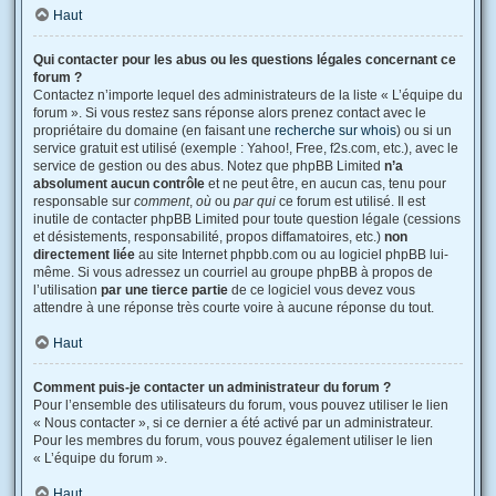
Haut
Qui contacter pour les abus ou les questions légales concernant ce
forum ?
Contactez n’importe lequel des administrateurs de la liste « L’équipe du
forum ». Si vous restez sans réponse alors prenez contact avec le
propriétaire du domaine (en faisant une
recherche sur whois
) ou si un
service gratuit est utilisé (exemple : Yahoo!, Free, f2s.com, etc.), avec le
service de gestion ou des abus. Notez que phpBB Limited
n’a
absolument aucun contrôle
et ne peut être, en aucun cas, tenu pour
responsable sur
comment
,
où
ou
par qui
ce forum est utilisé. Il est
inutile de contacter phpBB Limited pour toute question légale (cessions
et désistements, responsabilité, propos diffamatoires, etc.)
non
directement liée
au site Internet phpbb.com ou au logiciel phpBB lui-
même. Si vous adressez un courriel au groupe phpBB à propos de
l’utilisation
par une tierce partie
de ce logiciel vous devez vous
attendre à une réponse très courte voire à aucune réponse du tout.
Haut
Comment puis-je contacter un administrateur du forum ?
Pour l’ensemble des utilisateurs du forum, vous pouvez utiliser le lien
« Nous contacter », si ce dernier a été activé par un administrateur.
Pour les membres du forum, vous pouvez également utiliser le lien
« L’équipe du forum ».
Haut