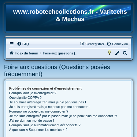
www.robotechcollections.fr - Varitechs
& Mechas
FAQ
S’enregistrer
Connexion
R
Index du forum
Foire aux questions (Questions posées fréquemment)
e
Foire aux questions (Questions posées
c
fréquemment)
h
e
Problèmes de connexion et d’enregistrement
r
Pourquoi dois-je m’enregistrer ?
c
Que signifie COPPA ?
Je souhaite m’enregistrer, mais je n’y parviens pas !
h
Je suis enregistré mais je ne peux pas me connecter !
Pourquoi ne puis-je pas me connecter ?
e
Je me suis enregistré par le passé mais je ne peux plus me connecter ?!
r
J’ai perdu mon mot de passe !
Pourquoi suis-je automatiquement déconnecté ?
À quoi sert « Supprimer les cookies » ?