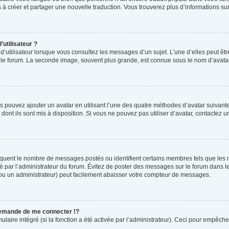
as à créer et partager une nouvelle traduction. Vous trouverez plus d’informations sur
utilisateur ?
d’utilisateur lorsque vous consultez les messages d’un sujet. L’une d’elles peut êt
r le forum. La seconde image, souvent plus grande, est connue sous le nom d’ava
us pouvez ajouter un avatar en utilisant l’une des quatre méthodes d’avatar suivantes
dont ils sont mis à disposition. Si vous ne pouvez pas utiliser d’avatar, contactez 
ndiquent le nombre de messages postés ou identifient certains membres tels que les
tré par l’administrateur du forum. Évitez de poster des messages sur le forum dans l
 (ou un administrateur) peut facilement abaisser votre compteur de messages.
emande de me connecter !?
ire intégré (si la fonction a été activée par l’administrateur). Ceci pour empêcher l’