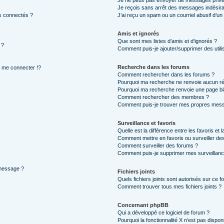
Je ne peux pas envoyer de messages privé
Je reçois sans arrêt des messages indésira
s connectés ?
J’ai reçu un spam ou un courriel abusif d’u
Amis et ignorés
Que sont mes listes d’amis et d’ignorés ?
 ?
Comment puis-je ajouter/supprimer des utilis
Recherche dans les forums
me connecter !?
Comment rechercher dans les forums ?
Pourquoi ma recherche ne renvoie aucun ré
Pourquoi ma recherche renvoie une page bl
Comment rechercher des membres ?
Comment puis-je trouver mes propres mess
Surveillance et favoris
Quelle est la différence entre les favoris et l
Comment mettre en favoris ou surveiller des
Comment surveiller des forums ?
Comment puis-je supprimer mes surveillanc
 message ?
Fichiers joints
Quels fichiers joints sont autorisés sur ce f
Comment trouver tous mes fichiers joints ?
Concernant phpBB
Qui a développé ce logiciel de forum ?
Pourquoi la fonctionnalité X n’est pas dispon