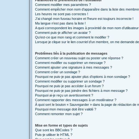
Paramètres et préférences de l’utilisateur
Comment modifier mes paramètres ?
Comment empêcher mon nom d’apparaître dans la liste des membre
Les heures ne sont pas correctes !
J’ai changé mon fuseau horaire et l’heure est toujours incorrecte !
Ma langue n’est pas dans la liste !
A quoi correspondent les images à proximité de mon nom d’utilisateur
Comment puis-je afficher un avatar ?
Qu’est-ce que mon rang et comment le modifier ?
Lorsque je clique sur le lien
courriel
d’un membre, on me demande de 
Problèmes liés à la publication de messages
Comment créer un nouveau sujet ou poster une réponse ?
Comment modifier ou supprimer un message ?
Comment ajouter une signature à mes messages ?
Comment créer un sondage ?
Pourquoi ne puis-je pas ajouter plus d’options à mon sondage ?
Comment modifier ou supprimer un sondage ?
Pourquoi ne puis-je pas accéder à un forum ?
Pourquoi ne puis-je pas joindre des fichiers à mon message ?
Pourquoi ai-je reçu un avertissement ?
Comment rapporter des messages à un modérateur ?
À quoi sert le bouton « Sauvegarder » dans la page de rédaction de
Pourquoi mon message doit être validé ?
Comment remonter mon sujet ?
Mise en forme et types de sujets
Que sont les BBCodes ?
Puis-je utiliser le HTML ?