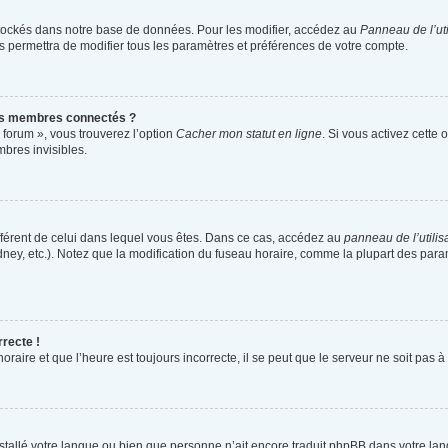
tockés dans notre base de données. Pour les modifier, accédez au
Panneau de l’uti
s permettra de modifier tous les paramètres et préférences de votre compte.
es membres connectés ?
 forum », vous trouverez l’option
Cacher mon statut en ligne
. Si vous activez cette 
bres invisibles.
différent de celui dans lequel vous êtes. Dans ce cas, accédez au
panneau de l’utilis
dney, etc.). Notez que la modification du fuseau horaire, comme la plupart des par
rrecte !
raire et que l’heure est toujours incorrecte, il se peut que le serveur ne soit pas 
 installé votre langue ou bien que personne n’ait encore traduit phpBB dans votre 