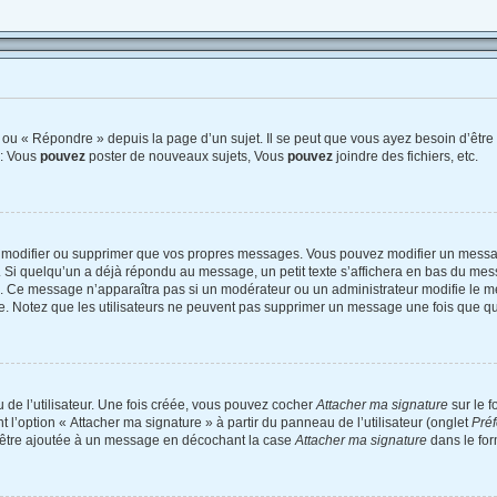
ou « Répondre » depuis la page d’un sujet. Il se peut que vous ayez besoin d’être 
 : Vous
pouvez
poster de nouveaux sujets, Vous
pouvez
joindre des fichiers, etc.
 modifier ou supprimer que vos propres messages. Vous pouvez modifier un messag
 quelqu’un a déjà répondu au message, un petit texte s’affichera en bas du messag
on. Ce message n’apparaîtra pas si un modérateur ou un administrateur modifie le me
tive. Notez que les utilisateurs ne peuvent pas supprimer un message une fois que q
de l’utilisateur. Une fois créée, vous pouvez cocher
Attacher ma signature
sur le 
 l’option « Attacher ma signature » à partir du panneau de l’utilisateur (onglet
Préf
d’être ajoutée à un message en décochant la case
Attacher ma signature
dans le for