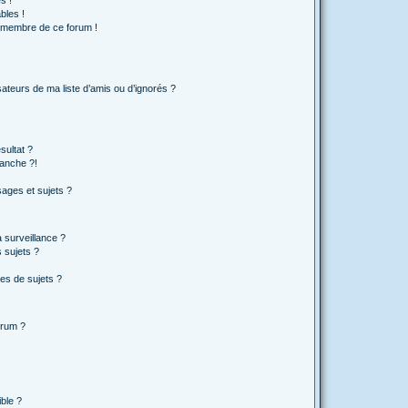
s !
bles !
n membre de ce forum !
ateurs de ma liste d’amis ou d’ignorés ?
sultat ?
anche ?!
ages et sujets ?
a surveillance ?
 sujets ?
es de sujets ?
orum ?
ible ?