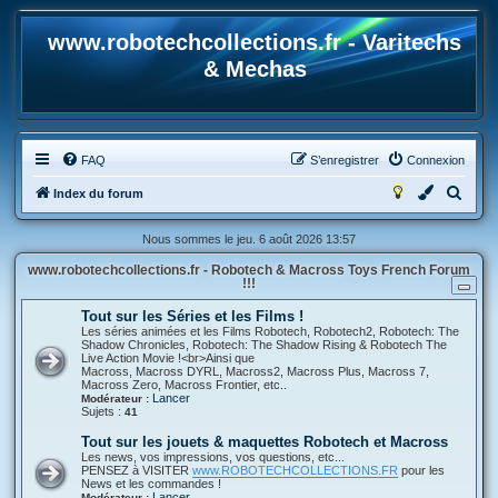
www.robotechcollections.fr - Varitechs
& Mechas
FAQ
S’enregistrer
Connexion
R
Index du forum
e
Nous sommes le jeu. 6 août 2026 13:57
c
www.robotechcollections.fr - Robotech & Macross Toys French Forum
h
!!!
e
Tout sur les Séries et les Films !
r
Les séries animées et les Films Robotech, Robotech2, Robotech: The
Shadow Chronicles, Robotech: The Shadow Rising & Robotech The
c
Live Action Movie !<br>Ainsi que
Macross, Macross DYRL, Macross2, Macross Plus, Macross 7,
h
Macross Zero, Macross Frontier, etc..
Lancer
Modérateur :
e
Sujets :
41
r
Tout sur les jouets & maquettes Robotech et Macross
Les news, vos impressions, vos questions, etc...
PENSEZ à VISITER
www.ROBOTECHCOLLECTIONS.FR
pour les
News et les commandes !
Lancer
Modérateur :