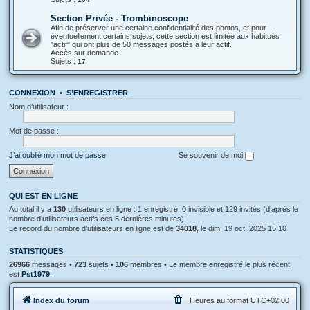
Section Privée - Trombinoscope
Afin de préserver une certaine confidentialité des photos, et pour
éventuellement certains sujets, cette section est limitée aux habitués
"actif" qui ont plus de 50 messages postés à leur actif.
Accès sur demande.
Sujets :
17
CONNEXION
•
S’ENREGISTRER
Nom d’utilisateur :
Mot de passe :
J’ai oublié mon mot de passe
Se souvenir de moi
QUI EST EN LIGNE
Au total il y a
130
utilisateurs en ligne : 1 enregistré, 0 invisible et 129 invités (d’après le
nombre d’utilisateurs actifs ces 5 dernières minutes)
Le record du nombre d’utilisateurs en ligne est de
34018
, le dim. 19 oct. 2025 15:10
STATISTIQUES
26966
messages •
723
sujets •
106
membres • Le membre enregistré le plus récent
est
Pst1979
.
Index du forum
Heures au format
UTC+02:00