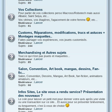
Sujets :
85
Vos Collections
Pour parler de vos collections perso Macross/Robotech mais aussi
Albator, Saint Seiya, etc...
Vos vitrines, vos étagères, l'agacement de votre femme
, etc...
Lancer
Modérateur :
Sujets :
81
Customs, Réparations, modifications, trucs et astuces +
Montages maquettes..
Faites partager vos expériences, vos jouets customisés.
Lancer
Modérateur :
Sujets :
244
Merchandising et Autres sujets
Tout ce qui n'est pas jouets et maquettes...
Lancer
Modérateur :
Sujets :
85
Salon, Convention, Art book, mangas, dessins, Fan-
fic...
Salon, Convention, Dessins, Mangas, Art Book, fan-fiction, animations
amateurs, etc...
Lancer
Modérateur :
Sujets :
66
Infos Sites, Le site vous a rendu service? Présentation
des nouveaux ?
Le coin pour laisser un petit mot pour donner votre avis après une visite
ou une transaction sur ce site... Et aussi pour se présenter brièvement,
ou longuement, c'est à vous de choisir
Lancer
Modérateur :
Sujets :
104