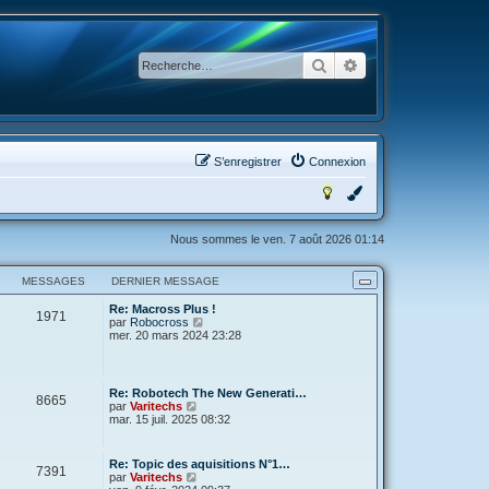
Rechercher
Recherche avancée
S’enregistrer
Connexion
Nous sommes le ven. 7 août 2026 01:14
MESSAGES
DERNIER MESSAGE
Re: Macross Plus !
1971
V
par
Robocross
o
mer. 20 mars 2024 23:28
i
r
l
e
Re: Robotech The New Generati…
8665
d
V
par
Varitechs
e
o
mar. 15 juil. 2025 08:32
r
i
n
r
i
l
Re: Topic des aquisitions N°1…
e
7391
e
V
par
Varitechs
r
d
o