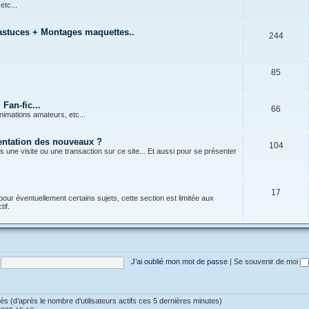
 etc...
 astuces + Montages maquettes..
244
85
Fan-fic...
66
nimations amateurs, etc...
sentation des nouveaux ?
104
s une visite ou une transaction sur ce site... Et aussi pour se présenter
17
pour éventuellement certains sujets, cette section est limitée aux
if.
J’ai oublié mon mot de passe
|
Se souvenir de moi
vités (d’après le nombre d’utilisateurs actifs ces 5 dernières minutes)