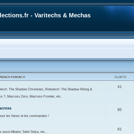
ections.fr - Varitechs & Mechas
ENCH FORUM !!!
SUJETS
41
botech: The Shadow Chronicles, Robotech: The Shadow Rising &
7, Macross Zero, Macross Frontier, etc..
across
85
our les News et les commandes !
81
ussi Albator, Saint Seiya, etc...