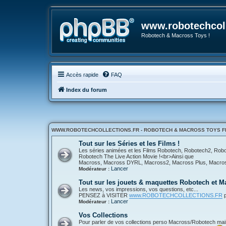
www.robotechcoll
Robotech & Macross Toys !
Accès rapide
FAQ
Index du forum
WWW.ROBOTECHCOLLECTIONS.FR - ROBOTECH & MACROSS TOYS FR
Tout sur les Séries et les Films !
Les séries animées et les Films Robotech, Robotech2, Ro
Robotech The Live Action Movie !<br>Ainsi que
Macross, Macross DYRL, Macross2, Macross Plus, Macross 
Lancer
Modérateur :
Tout sur les jouets & maquettes Robotech et M
Les news, vos impressions, vos questions, etc...
PENSEZ à VISITER
www.ROBOTECHCOLLECTIONS.FR
p
Lancer
Modérateur :
Vos Collections
Pour parler de vos collections perso Macross/Robotech mais a