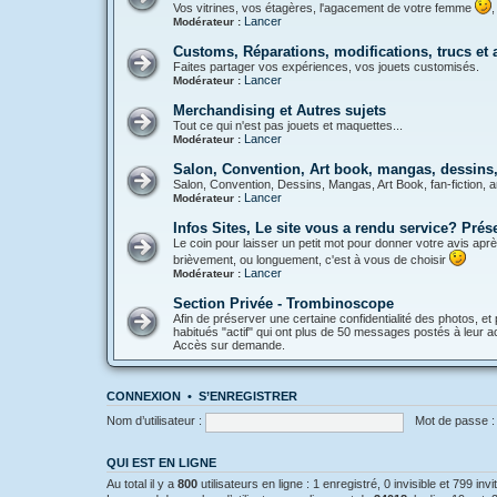
Vos vitrines, vos étagères, l'agacement de votre femme
,
Lancer
Modérateur :
Customs, Réparations, modifications, trucs et
Faites partager vos expériences, vos jouets customisés.
Lancer
Modérateur :
Merchandising et Autres sujets
Tout ce qui n'est pas jouets et maquettes...
Lancer
Modérateur :
Salon, Convention, Art book, mangas, dessins, 
Salon, Convention, Dessins, Mangas, Art Book, fan-fiction, a
Lancer
Modérateur :
Infos Sites, Le site vous a rendu service? Pré
Le coin pour laisser un petit mot pour donner votre avis aprè
brièvement, ou longuement, c'est à vous de choisir
Lancer
Modérateur :
Section Privée - Trombinoscope
Afin de préserver une certaine confidentialité des photos, et 
habitués "actif" qui ont plus de 50 messages postés à leur act
Accès sur demande.
CONNEXION
•
S’ENREGISTRER
Nom d’utilisateur :
Mot de passe :
QUI EST EN LIGNE
Au total il y a
800
utilisateurs en ligne : 1 enregistré, 0 invisible et 799 in