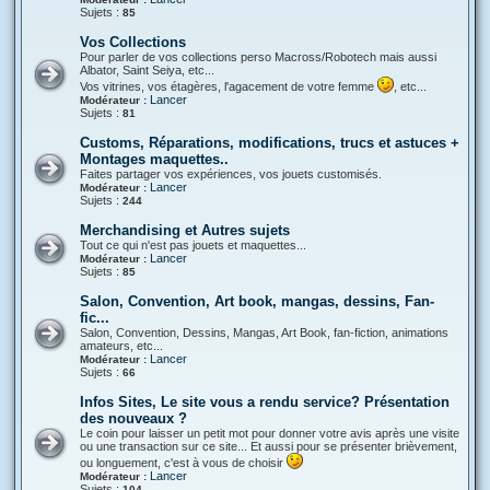
Sujets :
85
Vos Collections
Pour parler de vos collections perso Macross/Robotech mais aussi
Albator, Saint Seiya, etc...
Vos vitrines, vos étagères, l'agacement de votre femme
, etc...
Lancer
Modérateur :
Sujets :
81
Customs, Réparations, modifications, trucs et astuces +
Montages maquettes..
Faites partager vos expériences, vos jouets customisés.
Lancer
Modérateur :
Sujets :
244
Merchandising et Autres sujets
Tout ce qui n'est pas jouets et maquettes...
Lancer
Modérateur :
Sujets :
85
Salon, Convention, Art book, mangas, dessins, Fan-
fic...
Salon, Convention, Dessins, Mangas, Art Book, fan-fiction, animations
amateurs, etc...
Lancer
Modérateur :
Sujets :
66
Infos Sites, Le site vous a rendu service? Présentation
des nouveaux ?
Le coin pour laisser un petit mot pour donner votre avis après une visite
ou une transaction sur ce site... Et aussi pour se présenter brièvement,
ou longuement, c'est à vous de choisir
Lancer
Modérateur :
Sujets :
104