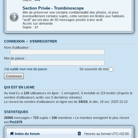
Section Privée - Trombinoscope
Afin de préserver une certaine confidentialité des photos, et pour
éventuellement certains sujets, cette section est limitée aux habitués
"actif" qui ont plus de 50 messages postés à leur actif.
Accès sur demande.
Sujets :
17
CONNEXION
•
S’ENREGISTRER
Nom d’utilisateur :
Mot de passe :
J’ai oublié mon mot de passe
Se souvenir de moi
QUI EST EN LIGNE
Au total il y a
120
utilisateurs en ligne : 1 enregistré, 0 invisible et 119 invités (d’après le
nombre d’utilisateurs actifs ces 5 dernières minutes)
Le record du nombre d’utilisateurs en ligne est de
34018
, le dim. 19 oct. 2025 15:10
STATISTIQUES
26966
messages •
723
sujets •
106
membres • Le membre enregistré le plus récent
est
Pst1979
.
Index du forum
Heures au format
UTC+02:00