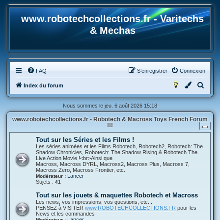
www.robotechcollections.fr - Varitechs
& Mechas
FAQ
S’enregistrer
Connexion
R
Index du forum
e
Nous sommes le jeu. 6 août 2026 15:18
c
www.robotechcollections.fr - Robotech & Macross Toys French Forum
h
!!!
e
Tout sur les Séries et les Films !
r
Les séries animées et les Films Robotech, Robotech2, Robotech: The
Shadow Chronicles, Robotech: The Shadow Rising & Robotech The
c
Live Action Movie !<br>Ainsi que
Macross, Macross DYRL, Macross2, Macross Plus, Macross 7,
h
Macross Zero, Macross Frontier, etc..
Lancer
Modérateur :
e
Sujets :
41
r
Tout sur les jouets & maquettes Robotech et Macross
Les news, vos impressions, vos questions, etc...
PENSEZ à VISITER
www.ROBOTECHCOLLECTIONS.FR
pour les
News et les commandes !
Lancer
Modérateur :