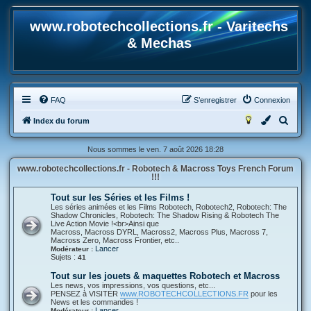
www.robotechcollections.fr - Varitechs
& Mechas
FAQ
S’enregistrer
Connexion
R
Index du forum
e
Nous sommes le ven. 7 août 2026 18:28
c
www.robotechcollections.fr - Robotech & Macross Toys French Forum
h
!!!
e
Tout sur les Séries et les Films !
r
Les séries animées et les Films Robotech, Robotech2, Robotech: The
Shadow Chronicles, Robotech: The Shadow Rising & Robotech The
c
Live Action Movie !<br>Ainsi que
Macross, Macross DYRL, Macross2, Macross Plus, Macross 7,
h
Macross Zero, Macross Frontier, etc..
Lancer
Modérateur :
e
Sujets :
41
r
Tout sur les jouets & maquettes Robotech et Macross
Les news, vos impressions, vos questions, etc...
PENSEZ à VISITER
www.ROBOTECHCOLLECTIONS.FR
pour les
News et les commandes !
Lancer
Modérateur :