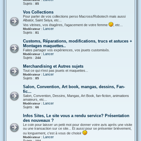
Sujets :
85
Vos Collections
Pour parler de vos collections perso Macross/Robotech mais aussi
Albator, Saint Seiya, etc...
Vos vitrines, vos étagères, l'agacement de votre femme
, etc...
Lancer
Modérateur :
Sujets :
81
Customs, Réparations, modifications, trucs et astuces +
Montages maquettes..
Faites partager vos expériences, vos jouets customisés.
Lancer
Modérateur :
Sujets :
244
Merchandising et Autres sujets
Tout ce qui n'est pas jouets et maquettes...
Lancer
Modérateur :
Sujets :
85
Salon, Convention, Art book, mangas, dessins, Fan-
fic...
Salon, Convention, Dessins, Mangas, Art Book, fan-fiction, animations
amateurs, etc...
Lancer
Modérateur :
Sujets :
66
Infos Sites, Le site vous a rendu service? Présentation
des nouveaux ?
Le coin pour laisser un petit mot pour donner votre avis après une visite
ou une transaction sur ce site... Et aussi pour se présenter brièvement,
ou longuement, c'est à vous de choisir
Lancer
Modérateur :
Sujets :
104