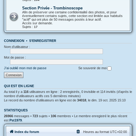
Section Privée - Trombinoscope
Afin de préserver une certaine confidentialité des photos, et pour
éventuellement certains sujets, cette section est limitée aux habitués
"actif" qui ont plus de 50 messages postés à leur actif.
Accès sur demande.
Sujets :
17
CONNEXION
•
S’ENREGISTRER
Nom d’utilisateur :
Mot de passe :
J’ai oublié mon mot de passe
Se souvenir de moi
QUI EST EN LIGNE
Au total il y a
116
utilisateurs en ligne : 2 enregistrés, 0 invisible et 114 invités (d’après le
nombre d’utilisateurs actifs ces 5 dernières minutes)
Le record du nombre d’utilisateurs en ligne est de
34018
, le dim. 19 oct. 2025 15:10
STATISTIQUES
26966
messages •
723
sujets •
106
membres • Le membre enregistré le plus récent
est
Pst1979
.
Index du forum
Heures au format
UTC+02:00