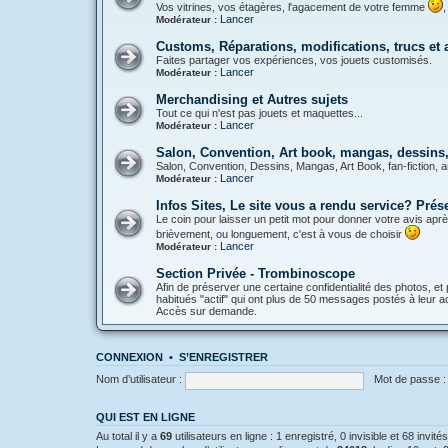
Vos vitrines, vos étagères, l'agacement de votre femme
,
Lancer
Modérateur :
Customs, Réparations, modifications, trucs et
Faites partager vos expériences, vos jouets customisés.
Lancer
Modérateur :
Merchandising et Autres sujets
Tout ce qui n'est pas jouets et maquettes...
Lancer
Modérateur :
Salon, Convention, Art book, mangas, dessins, 
Salon, Convention, Dessins, Mangas, Art Book, fan-fiction, a
Lancer
Modérateur :
Infos Sites, Le site vous a rendu service? Pré
Le coin pour laisser un petit mot pour donner votre avis aprè
brièvement, ou longuement, c'est à vous de choisir
Lancer
Modérateur :
Section Privée - Trombinoscope
Afin de préserver une certaine confidentialité des photos, et 
habitués "actif" qui ont plus de 50 messages postés à leur act
Accès sur demande.
CONNEXION
•
S’ENREGISTRER
Nom d’utilisateur :
Mot de passe :
QUI EST EN LIGNE
Au total il y a
69
utilisateurs en ligne : 1 enregistré, 0 invisible et 68 invi