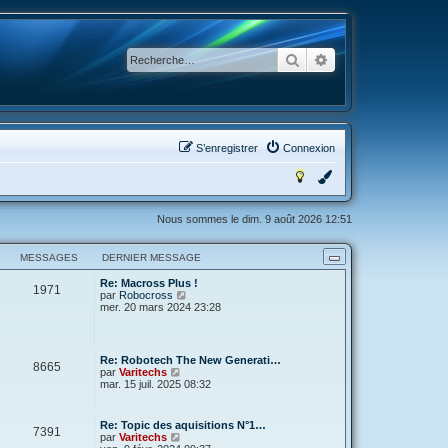
Rechercher
Recherche avancée
S’enregistrer
Connexion
Nous sommes le dim. 9 août 2026 12:51
MESSAGES
DERNIER MESSAGE
Re: Macross Plus !
1971
V
par
Robocross
o
mer. 20 mars 2024 23:28
i
r
l
e
Re: Robotech The New Generati…
8665
d
V
par
Varitechs
e
o
mar. 15 juil. 2025 08:32
r
i
n
r
i
l
Re: Topic des aquisitions N°1…
e
7391
e
V
par
Varitechs
r
d
o