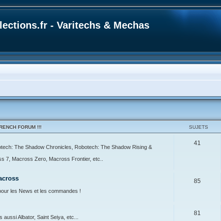
ections.fr - Varitechs & Mechas
ENCH FORUM !!!
SUJETS
41
botech: The Shadow Chronicles, Robotech: The Shadow Rising &
7, Macross Zero, Macross Frontier, etc..
across
85
our les News et les commandes !
81
ussi Albator, Saint Seiya, etc...