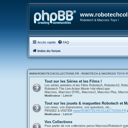
www.robotechcoll
Robotech & Macross Toys !
Accès rapide
FAQ
Index du forum
WWW.ROBOTECHCOLLECTIONS.FR - ROBOTECH & MACROSS TOYS FR
Tout sur les Séries et les Films !
Les séries animées et les Films Robotech, Robotech2, Ro
Robotech The Live Action Movie !<br>Ainsi que
Macross, Macross DYRL, Macross2, Macross Plus, Macross 
Lancer
Modérateur :
Tout sur les jouets & maquettes Robotech et M
Les news, vos impressions, vos questions, etc...
PENSEZ à VISITER
www.ROBOTECHCOLLECTIONS.FR
p
Lancer
Modérateur :
Vos Collections
Pour parler de vos collections perso Macross/Robotech mais a