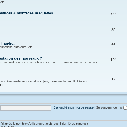
 etc...
 astuces + Montages maquettes..
244
85
Fan-fic...
66
nimations amateurs, etc...
sentation des nouveaux ?
104
s une visite ou une transaction sur ce site... Et aussi pour se présenter
17
pour éventuellement certains sujets, cette section est limitée aux
if.
J’ai oublié mon mot de passe
|
Se souvenir de moi
tés (d’après le nombre d’utilisateurs actifs ces 5 dernières minutes)