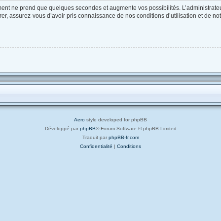
ement ne prend que quelques secondes et augmente vos possibilités. L’administrat
, assurez-vous d’avoir pris connaissance de nos conditions d’utilisation et de notre
Aero
style developed for phpBB
Développé par
phpBB
® Forum Software © phpBB Limited
Traduit par
phpBB-fr.com
Confidentialité
|
Conditions