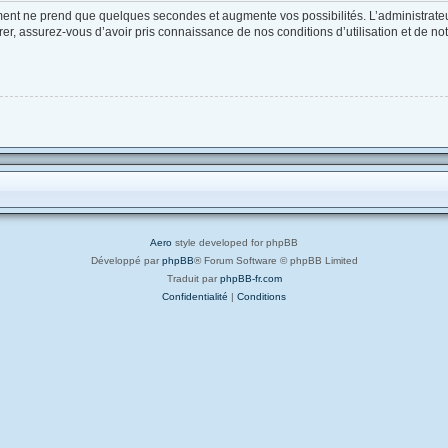
ement ne prend que quelques secondes et augmente vos possibilités. L’administrat
, assurez-vous d’avoir pris connaissance de nos conditions d’utilisation et de notre
Aero
style developed for phpBB
Développé par
phpBB
® Forum Software © phpBB Limited
Traduit par
phpBB-fr.com
Confidentialité
|
Conditions