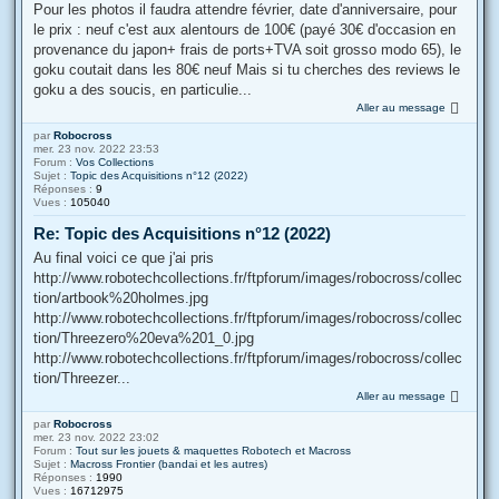
Pour les photos il faudra attendre février, date d'anniversaire, pour
le prix : neuf c'est aux alentours de 100€ (payé 30€ d'occasion en
provenance du japon+ frais de ports+TVA soit grosso modo 65), le
goku coutait dans les 80€ neuf Mais si tu cherches des reviews le
goku a des soucis, en particulie...
Aller au message
par
Robocross
mer. 23 nov. 2022 23:53
Forum :
Vos Collections
Sujet :
Topic des Acquisitions n°12 (2022)
Réponses :
9
Vues :
105040
Re: Topic des Acquisitions n°12 (2022)
Au final voici ce que j'ai pris
http://www.robotechcollections.fr/ftpforum/images/robocross/collec
tion/artbook%20holmes.jpg
http://www.robotechcollections.fr/ftpforum/images/robocross/collec
tion/Threezero%20eva%201_0.jpg
http://www.robotechcollections.fr/ftpforum/images/robocross/collec
tion/Threezer...
Aller au message
par
Robocross
mer. 23 nov. 2022 23:02
Forum :
Tout sur les jouets & maquettes Robotech et Macross
Sujet :
Macross Frontier (bandai et les autres)
Réponses :
1990
Vues :
16712975