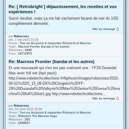
Re: [ Retrobright ] déjaunissement, les recettes et vos
expériences !
Sacré résultat, mais ça me fait vachement bizarre de voir du 1/55
complètement démonté.
Aller au message
par
Robocross
dim. 1 mai 2022 22:25
Forum :
Tout sur les jouets & maquettes Robotech et Macross
Sujet :
Macross Frontier (bandai et les autres)
Réponses :
1990
Vues :
16712975
Re: Macross Frontier (bandai et les autres)
Et une nouveauté qui n'en est pas vraiment une : YF29 Durandal
Max avec full set (fast pack)
http://www.robotechcollections.fr/ftpforum/images/robocross/2022-
05-01%2022_13_08-DX%20Chogokin%20YF-
29%20Durandal%20Valkyrie%20Max%20Jenius%20Genus%20ma
chine%20full%20set1.jpg http://www.robotechcollections...
Aller au message
par
Robocross
dim. 13 mars 2022 15:58
Forum :
Tout sur les jouets & maquettes Robotech et Macross
Sujet :
Robotech The Macross Saga
Réponses :
262
Vues :
1938027