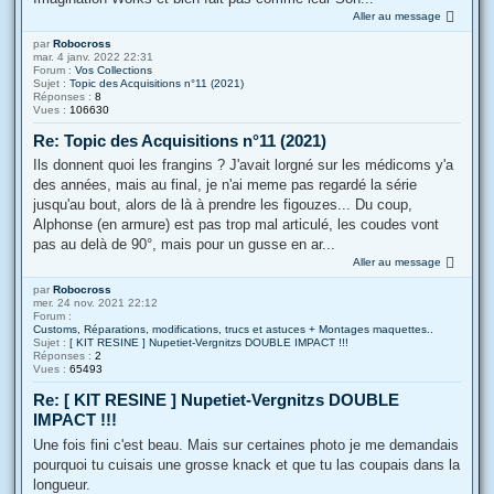
Aller au message
par
Robocross
mar. 4 janv. 2022 22:31
Forum :
Vos Collections
Sujet :
Topic des Acquisitions n°11 (2021)
Réponses :
8
Vues :
106630
Re: Topic des Acquisitions n°11 (2021)
Ils donnent quoi les frangins ? J'avait lorgné sur les médicoms y'a
des années, mais au final, je n'ai meme pas regardé la série
jusqu'au bout, alors de là à prendre les figouzes... Du coup,
Alphonse (en armure) est pas trop mal articulé, les coudes vont
pas au delà de 90°, mais pour un gusse en ar...
Aller au message
par
Robocross
mer. 24 nov. 2021 22:12
Forum :
Customs, Réparations, modifications, trucs et astuces + Montages maquettes..
Sujet :
[ KIT RESINE ] Nupetiet-Vergnitzs DOUBLE IMPACT !!!
Réponses :
2
Vues :
65493
Re: [ KIT RESINE ] Nupetiet-Vergnitzs DOUBLE
IMPACT !!!
Une fois fini c'est beau. Mais sur certaines photo je me demandais
pourquoi tu cuisais une grosse knack et que tu las coupais dans la
longueur.