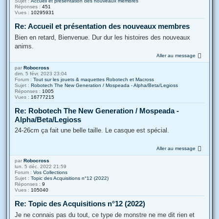
Sujet :
Accueil et présentation des nouveaux membres
Réponses :
451
Vues :
10295931
Re: Accueil et présentation des nouveaux membres
Bien en retard, Bienvenue. Dur dur les histoires des nouveaux
anims.
Aller au message
par
Robocross
dim. 5 févr. 2023 23:04
Forum :
Tout sur les jouets & maquettes Robotech et Macross
Sujet :
Robotech The New Generation / Mospeada - Alpha/Beta/Legioss
Réponses :
1005
Vues :
16777215
Re: Robotech The New Generation / Mospeada -
Alpha/Beta/Legioss
24-26cm ça fait une belle taille. Le casque est spécial.
Aller au message
par
Robocross
lun. 5 déc. 2022 21:59
Forum :
Vos Collections
Sujet :
Topic des Acquisitions n°12 (2022)
Réponses :
9
Vues :
105040
Re: Topic des Acquisitions n°12 (2022)
Je ne connais pas du tout, ce type de monstre ne me dit rien et