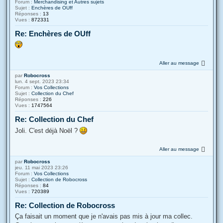
Forum :
Merchandising et Autres sujets
Sujet :
Enchères de OUff
Réponses :
13
Vues :
872331
Re: Enchères de OUff
Aller au message
par
Robocross
lun. 4 sept. 2023 23:34
Forum :
Vos Collections
Sujet :
Collection du Chef
Réponses :
226
Vues :
1747564
Re: Collection du Chef
Joli. C'est déjà Noël ?
Aller au message
par
Robocross
jeu. 11 mai 2023 23:26
Forum :
Vos Collections
Sujet :
Collection de Robocross
Réponses :
84
Vues :
720389
Re: Collection de Robocross
Ça faisait un moment que je n'avais pas mis à jour ma collec.