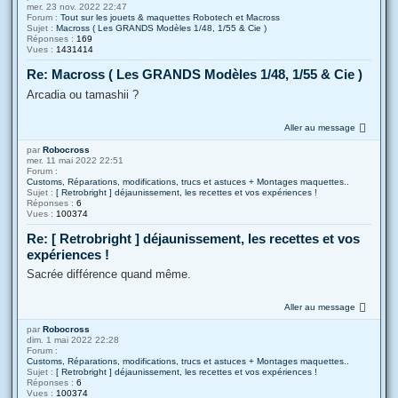
mer. 23 nov. 2022 22:47
Forum :
Tout sur les jouets & maquettes Robotech et Macross
Sujet :
Macross ( Les GRANDS Modèles 1/48, 1/55 & Cie )
Réponses :
169
Vues :
1431414
Re: Macross ( Les GRANDS Modèles 1/48, 1/55 & Cie )
Arcadia ou tamashii ?
Aller au message
par
Robocross
mer. 11 mai 2022 22:51
Forum :
Customs, Réparations, modifications, trucs et astuces + Montages maquettes..
Sujet :
[ Retrobright ] déjaunissement, les recettes et vos expériences !
Réponses :
6
Vues :
100374
Re: [ Retrobright ] déjaunissement, les recettes et vos
expériences !
Sacrée différence quand même.
Aller au message
par
Robocross
dim. 1 mai 2022 22:28
Forum :
Customs, Réparations, modifications, trucs et astuces + Montages maquettes..
Sujet :
[ Retrobright ] déjaunissement, les recettes et vos expériences !
Réponses :
6
Vues :
100374