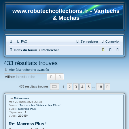
www.robotechcollections.fr - Varitechs
& Mechas
FAQ
S’enregistrer
Connexion
R
Index du forum
Rechercher
e
433 résultats trouvés
c
Aller à la recherche avancée
h
Rechercher
Recherche avancée
e
r
Page
1
sur
18
1
2
3
4
5
18
Suivante
433 résultats trouvés
…
c
h
par
Robocross
mer. 20 mars 2024 23:28
e
Forum :
Tout sur les Séries et les Films !
Sujet :
Macross Plus !
r
Réponses :
1
Vues :
299454
Re: Macross Plus !