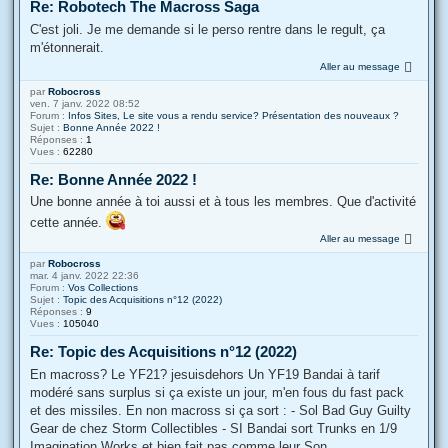
Re: Robotech The Macross Saga
C'est joli. Je me demande si le perso rentre dans le regult, ça
m'étonnerait.
Aller au message
par
Robocross
ven. 7 janv. 2022 08:52
Forum :
Infos Sites, Le site vous a rendu service? Présentation des nouveaux ?
Sujet :
Bonne Année 2022 !
Réponses :
1
Vues :
62280
Re: Bonne Année 2022 !
Une bonne année à toi aussi et à tous les membres. Que d'activité
cette année.
Aller au message
par
Robocross
mar. 4 janv. 2022 22:36
Forum :
Vos Collections
Sujet :
Topic des Acquisitions n°12 (2022)
Réponses :
9
Vues :
105040
Re: Topic des Acquisitions n°12 (2022)
En macross? Le YF21? jesuisdehors Un YF19 Bandai à tarif
modéré sans surplus si ça existe un jour, m'en fous du fast pack
et des missiles. En non macross si ça sort : - Sol Bad Guy Guilty
Gear de chez Storm Collectibles - SI Bandai sort Trunks en 1/9
Imagination Works et bien fait pas comme leur Son...