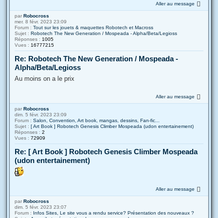
Aller au message
par
Robocross
mer. 8 févr. 2023 23:09
Forum :
Tout sur les jouets & maquettes Robotech et Macross
Sujet :
Robotech The New Generation / Mospeada - Alpha/Beta/Legioss
Réponses :
1005
Vues :
16777215
Re: Robotech The New Generation / Mospeada -
Alpha/Beta/Legioss
Au moins on a le prix
Aller au message
par
Robocross
dim. 5 févr. 2023 23:09
Forum :
Salon, Convention, Art book, mangas, dessins, Fan-fic...
Sujet :
[ Art Book ] Robotech Genesis Climber Mospeada (udon entertainement)
Réponses :
2
Vues :
72909
Re: [ Art Book ] Robotech Genesis Climber Mospeada
(udon entertainement)
Aller au message
par
Robocross
dim. 5 févr. 2023 23:07
Forum :
Infos Sites, Le site vous a rendu service? Présentation des nouveaux ?