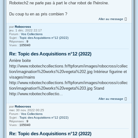
Robotech2 ne parle pas à part le char robot de l'héroïne.
Du coup tu en as pris combien ?
Aller au message
par
Robocross
jeu. 1 déc. 2022 22:17
Forum :
Vos Collections
Sujet :
Topic des Acquisitions n°12 (2022)
Réponses :
9
Vues :
105040
Re: Topic des Acquisitions n°12 (2022)
Arrière boite
http://www.robotechcollections.fr/ftpforum/images/robocross/collec
tion/imagination%20works%20vegeta%202.jpg Intérieur figurine et
visages/mains
http://www.robotechcollections.fr/ftpforum/images/robocross/collec
tion/imagination%20works%20vegeta%203.jpg Stand
http://www.robotechcollectio...
Aller au message
par
Robocross
mer. 30 nov. 2022 00:25
Forum :
Vos Collections
Sujet :
Topic des Acquisitions n°12 (2022)
Réponses :
9
Vues :
105040
Re: Topic des Acquisitions n°12 (2022)