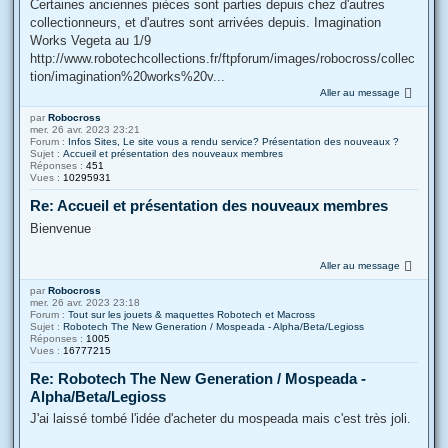
Certaines anciennes pièces sont parties depuis chez d'autres
collectionneurs, et d'autres sont arrivées depuis. Imagination
Works Vegeta au 1/9
http://www.robotechcollections.fr/ftpforum/images/robocross/collec
tion/imagination%20works%20v...
Aller au message
par
Robocross
mer. 26 avr. 2023 23:21
Forum :
Infos Sites, Le site vous a rendu service? Présentation des nouveaux ?
Sujet :
Accueil et présentation des nouveaux membres
Réponses :
451
Vues :
10295931
Re: Accueil et présentation des nouveaux membres
Bienvenue
Aller au message
par
Robocross
mer. 26 avr. 2023 23:18
Forum :
Tout sur les jouets & maquettes Robotech et Macross
Sujet :
Robotech The New Generation / Mospeada - Alpha/Beta/Legioss
Réponses :
1005
Vues :
16777215
Re: Robotech The New Generation / Mospeada -
Alpha/Beta/Legioss
J'ai laissé tombé l'idée d'acheter du mospeada mais c'est très joli.