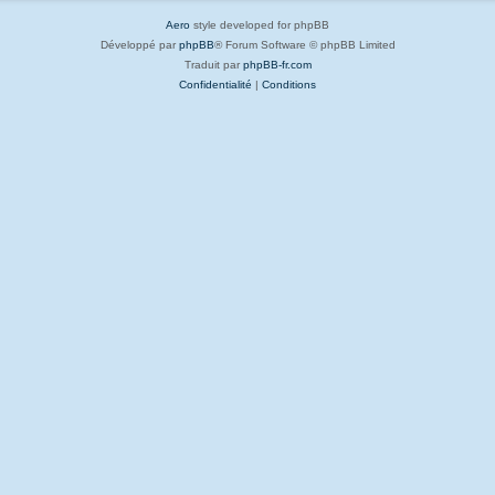
Aero
style developed for phpBB
Développé par
phpBB
® Forum Software © phpBB Limited
Traduit par
phpBB-fr.com
Confidentialité
|
Conditions