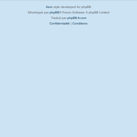
Aero
style developed for phpBB
Développé par
phpBB
® Forum Software © phpBB Limited
Traduit par
phpBB-fr.com
Confidentialité
|
Conditions