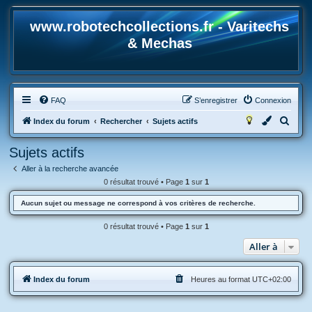
www.robotechcollections.fr - Varitechs
& Mechas
FAQ
S’enregistrer
Connexion
R
Index du forum
Rechercher
Sujets actifs
e
Sujets actifs
c
Aller à la recherche avancée
h
0 résultat trouvé • Page
1
sur
1
e
Aucun sujet ou message ne correspond à vos critères de recherche.
r
c
0 résultat trouvé • Page
1
sur
1
h
Aller à
e
r
Index du forum
Heures au format
UTC+02:00