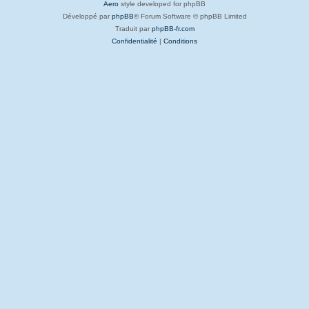
Aero
style developed for phpBB
Développé par
phpBB
® Forum Software © phpBB Limited
Traduit par
phpBB-fr.com
Confidentialité
|
Conditions