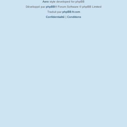
Aero
style developed for phpBB
Développé par
phpBB
® Forum Software © phpBB Limited
Traduit par
phpBB-fr.com
Confidentialité
|
Conditions