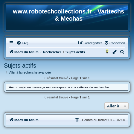
www.robotechcollections.fr - Varitechs
& Mechas
FAQ
S’enregistrer
Connexion
R
Index du forum
Rechercher
Sujets actifs
e
Sujets actifs
c
Aller à la recherche avancée
h
0 résultat trouvé • Page
1
sur
1
e
Aucun sujet ou message ne correspond à vos critères de recherche.
r
c
0 résultat trouvé • Page
1
sur
1
h
Aller à
e
r
Index du forum
Heures au format
UTC+02:00