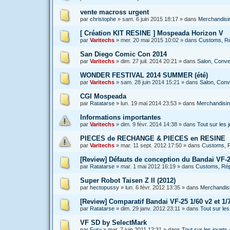
vente macross urgent
par
christophe
»
sam. 6 juin 2015 18:17
» dans
Merchandisin
[ Création KIT RESINE ] Mospeada Horizon V
par
Varitechs
»
mer. 20 mai 2015 10:02
» dans
Customs, Rép
San Diego Comic Con 2014
par
Varitechs
»
dim. 27 juil. 2014 20:21
» dans
Salon, Conven
WONDER FESTIVAL 2014 SUMMER (été)
par
Varitechs
»
sam. 28 juin 2014 15:21
» dans
Salon, Conve
CGI Mospeada
par
Ratatarse
»
lun. 19 mai 2014 23:53
» dans
Merchandising
Informations importantes
par
Varitechs
»
dim. 9 févr. 2014 14:38
» dans
Tout sur les
PIECES de RECHANGE & PIECES en RESINE
par
Varitechs
»
mar. 11 sept. 2012 17:50
» dans
Customs, R
[Review] Défauts de conception du Bandai VF-2
par
Ratatarse
»
mar. 1 mai 2012 16:19
» dans
Customs, Répa
Super Robot Taisen Z II (2012)
par
hectopussy
»
lun. 6 févr. 2012 13:35
» dans
Merchandisi
[Review] Comparatif Bandai VF-25 1/60 v2 et 1/7
par
Ratatarse
»
dim. 29 janv. 2012 23:11
» dans
Tout sur le
VF SD by SelectMark
par
Fury
»
mar. 7 juin 2011 12:31
» dans
Tout sur les jouet