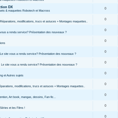
ction DX
0
jouets & maquettes Robotech et Macross
0
Réparations, modifications, trucs et astuces + Montages maquettes..
0
te vous a rendu service? Présentation des nouveaux ?
0
tions
0
, Le site vous a rendu service? Présentation des nouveaux ?
0
s, Le site vous a rendu service? Présentation des nouveaux ?
0
g et Autres sujets
0
parations, modifications, trucs et astuces + Montages maquettes..
0
ntion, Art book, mangas, dessins, Fan-fic...
0
Séries et les Films !
0