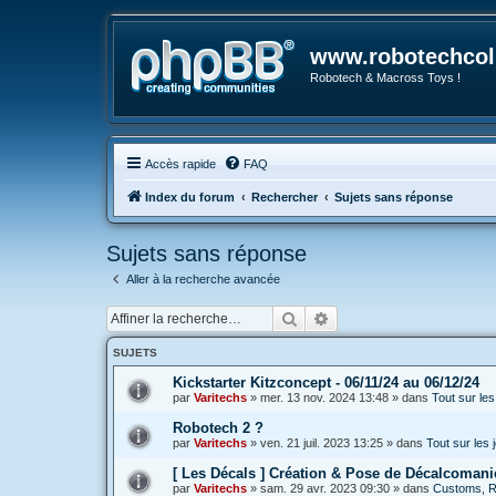
www.robotechcoll
Robotech & Macross Toys !
Accès rapide
FAQ
Index du forum
Rechercher
Sujets sans réponse
Sujets sans réponse
Aller à la recherche avancée
Rechercher
Recherche avancée
SUJETS
Kickstarter Kitzconcept - 06/11/24 au 06/12/24
par
Varitechs
»
mer. 13 nov. 2024 13:48
» dans
Tout sur le
Robotech 2 ?
par
Varitechs
»
ven. 21 juil. 2023 13:25
» dans
Tout sur les
[ Les Décals ] Création & Pose de Décalcomani
par
Varitechs
»
sam. 29 avr. 2023 09:30
» dans
Customs, Ré