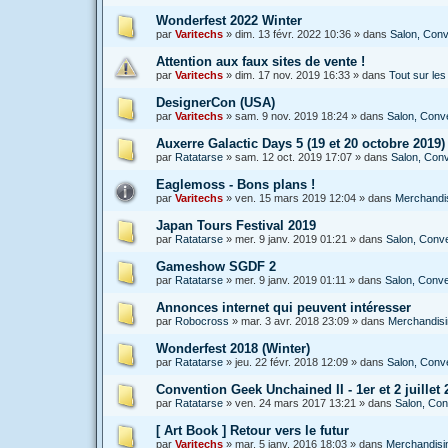
Wonderfest 2022 Winter
par
Varitechs
»
dim. 13 févr. 2022 10:36
» dans
Salon, Conv
Attention aux faux sites de vente !
par
Varitechs
»
dim. 17 nov. 2019 16:33
» dans
Tout sur le
DesignerCon (USA)
par
Varitechs
»
sam. 9 nov. 2019 18:24
» dans
Salon, Conve
Auxerre Galactic Days 5 (19 et 20 octobre 2019)
par
Ratatarse
»
sam. 12 oct. 2019 17:07
» dans
Salon, Conv
Eaglemoss - Bons plans !
par
Varitechs
»
ven. 15 mars 2019 12:04
» dans
Merchandis
Japan Tours Festival 2019
par
Ratatarse
»
mer. 9 janv. 2019 01:21
» dans
Salon, Conve
Gameshow SGDF 2
par
Ratatarse
»
mer. 9 janv. 2019 01:11
» dans
Salon, Conve
Annonces internet qui peuvent intéresser
par
Robocross
»
mar. 3 avr. 2018 23:09
» dans
Merchandisin
Wonderfest 2018 (Winter)
par
Ratatarse
»
jeu. 22 févr. 2018 12:09
» dans
Salon, Conve
Convention Geek Unchained II - 1er et 2 juillet 2
par
Ratatarse
»
ven. 24 mars 2017 13:21
» dans
Salon, Con
[ Art Book ] Retour vers le futur
par
Varitechs
»
mar. 5 janv. 2016 18:03
» dans
Merchandisin