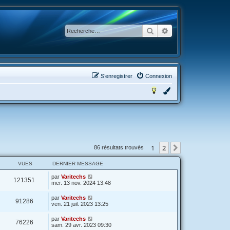
Rechercher
Recherche avancée
S’enregistrer
Connexion
1
2
Suivante
86 résultats trouvés
VUES
DERNIER MESSAGE
par
Varitechs
121351
mer. 13 nov. 2024 13:48
par
Varitechs
91286
ven. 21 juil. 2023 13:25
par
Varitechs
76226
sam. 29 avr. 2023 09:30