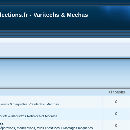
ections.fr - Varitechs & Mechas
RÉPONSES
0
s jouets & maquettes Robotech et Macross
0
 jouets & maquettes Robotech et Macross
es
0
parations, modifications, trucs et astuces + Montages maquettes..