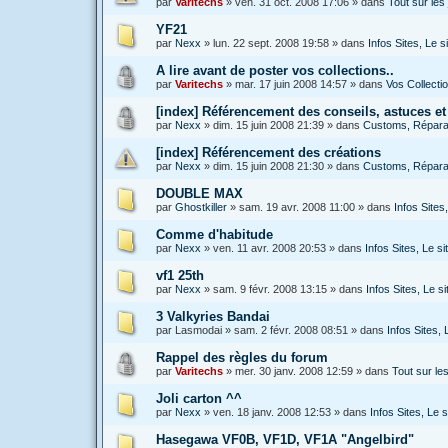
par
Varitechs
»
ven. 31 oct. 2008 17:06
» dans
Tout sur le
YF21
par
Nexx
»
lun. 22 sept. 2008 19:58
» dans
Infos Sites, Le 
A lire avant de poster vos collections..
par
Varitechs
»
mar. 17 juin 2008 14:57
» dans
Vos Collecti
[index] Référencement des conseils, astuces et
par
Nexx
»
dim. 15 juin 2008 21:39
» dans
Customs, Réparat
[index] Référencement des créations
par
Nexx
»
dim. 15 juin 2008 21:30
» dans
Customs, Réparat
DOUBLE MAX
par
Ghostkiller
»
sam. 19 avr. 2008 11:00
» dans
Infos Site
Comme d'habitude
par
Nexx
»
ven. 11 avr. 2008 20:53
» dans
Infos Sites, Le 
vf1 25th
par
Nexx
»
sam. 9 févr. 2008 13:15
» dans
Infos Sites, Le 
3 Valkyries Bandai
par
Lasmodai
»
sam. 2 févr. 2008 08:51
» dans
Infos Sites,
Rappel des règles du forum
par
Varitechs
»
mer. 30 janv. 2008 12:59
» dans
Tout sur l
Joli carton ^^
par
Nexx
»
ven. 18 janv. 2008 12:53
» dans
Infos Sites, Le
Hasegawa VF0B, VF1D, VF1A "Angelbird"