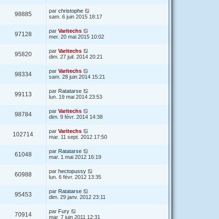
par
christophe
98885
sam. 6 juin 2015 18:17
par
Varitechs
97128
mer. 20 mai 2015 10:02
par
Varitechs
95820
dim. 27 juil. 2014 20:21
par
Varitechs
98334
sam. 28 juin 2014 15:21
par
Ratatarse
99113
lun. 19 mai 2014 23:53
par
Varitechs
98784
dim. 9 févr. 2014 14:38
par
Varitechs
102714
mar. 11 sept. 2012 17:50
par
Ratatarse
61048
mar. 1 mai 2012 16:19
par
hectopussy
60988
lun. 6 févr. 2012 13:35
par
Ratatarse
95453
dim. 29 janv. 2012 23:11
par
Fury
70914
mar. 7 juin 2011 12:31