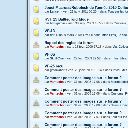
Jouet Macross/Robotech de l'année 2010 Colle
par
Lancer
»
ven. 21 janv. 2011 08:23
» dans
Tout sur les 
RVF 25 Battledroid Mode
par
ben-grimm
»
mer. 30 sept. 2009 19:55
» dans
Customs, 
VF-1D
par
deri
»
lun. 9 mars 2009 17:47
» dans
Infos Sites, Le si
Rappel des règles du forum
par
Varitechs
»
sam. 28 févr. 2009 17:18
» dans
Vos Collec
VF-0S
par
Skull-One
»
ven. 27 févr. 2009 22:52
» dans
Infos Sites
VF-25 reçu
par
grifonlabor
»
ven. 23 janv. 2009 19:14
» dans
Infos Site
Comment poster des images sur le forum ?
par
Varitechs
»
ven. 31 oct. 2008 17:08
» dans
Merchandisin
Comment poster des images sur le forum ?
par
Varitechs
»
ven. 31 oct. 2008 17:08
» dans
Customs, Ré
Comment poster des images sur le forum ?
par
Varitechs
»
ven. 31 oct. 2008 17:08
» dans
Salon, Conve
Comment poster des images sur le forum ?
par
Varitechs
»
ven. 31 oct. 2008 17:07
» dans
Tout sur les 
Comment poster des images sur le forum ?