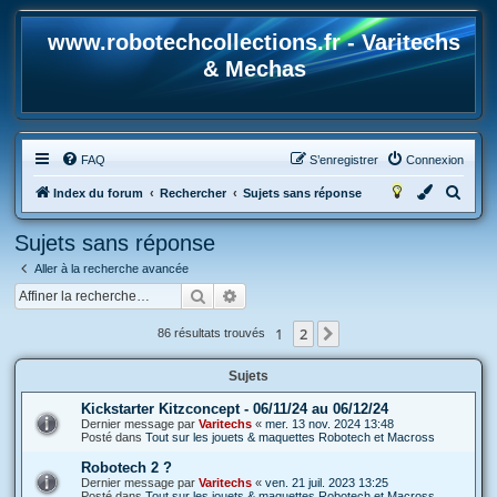
www.robotechcollections.fr - Varitechs
& Mechas
FAQ
S’enregistrer
Connexion
R
Index du forum
Rechercher
Sujets sans réponse
e
Sujets sans réponse
c
Aller à la recherche avancée
h
Rechercher
Recherche avancée
e
r
1
2
Suivante
86 résultats trouvés
c
Sujets
h
e
Kickstarter Kitzconcept - 06/11/24 au 06/12/24
Dernier message par
Varitechs
«
mer. 13 nov. 2024 13:48
r
Posté dans
Tout sur les jouets & maquettes Robotech et Macross
Robotech 2 ?
Dernier message par
Varitechs
«
ven. 21 juil. 2023 13:25
Posté dans
Tout sur les jouets & maquettes Robotech et Macross