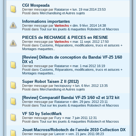
CGI Mospeada
Dernier message par
Ratatarse
«
lun. 19 mai 2014 23:53
Posté dans
Merchandising et Autres sujets
Informations importantes
Dernier message par
Varitechs
«
dim. 9 févr. 2014 14:38
Posté dans
Tout sur les jouets & maquettes Robotech et Macross
PIECES de RECHANGE & PIECES en RESINE
Dernier message par
Varitechs
«
mar. 11 sept. 2012 17:50
Posté dans
Customs, Réparations, modifications, trucs et astuces +
Montages maquettes..
[Review] Défauts de conception du Bandai VF-25 1/60
DX v1
Dernier message par
Ratatarse
«
mar. 1 mai 2012 16:19
Posté dans
Customs, Réparations, modifications, trucs et astuces +
Montages maquettes..
Super Robot Taisen Z II (2012)
Dernier message par
hectopussy
«
lun. 6 févr. 2012 13:35
Posté dans
Merchandising et Autres sujets
[Review] Comparatif Bandai VF-25 1/60 v2 et 1/72 kit
Dernier message par
Ratatarse
«
dim. 29 janv. 2012 23:11
Posté dans
Tout sur les jouets & maquettes Robotech et Macross
VF SD by SelectMark
Dernier message par
Fury
«
mar. 7 juin 2011 12:31
Posté dans
Tout sur les jouets & maquettes Robotech et Macross
Jouet Macross/Robotech de l'année 2010 Collection DX
Dernier message par
Lancer
«
ven. 21 janv. 2011 08:23