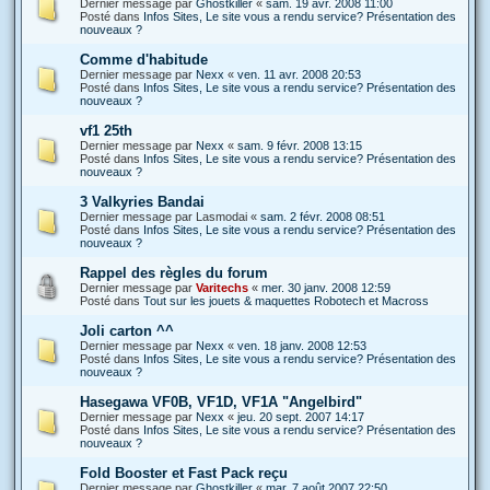
Dernier message par
Ghostkiller
«
sam. 19 avr. 2008 11:00
Posté dans
Infos Sites, Le site vous a rendu service? Présentation des
nouveaux ?
Comme d'habitude
Dernier message par
Nexx
«
ven. 11 avr. 2008 20:53
Posté dans
Infos Sites, Le site vous a rendu service? Présentation des
nouveaux ?
vf1 25th
Dernier message par
Nexx
«
sam. 9 févr. 2008 13:15
Posté dans
Infos Sites, Le site vous a rendu service? Présentation des
nouveaux ?
3 Valkyries Bandai
Dernier message par
Lasmodai
«
sam. 2 févr. 2008 08:51
Posté dans
Infos Sites, Le site vous a rendu service? Présentation des
nouveaux ?
Rappel des règles du forum
Dernier message par
Varitechs
«
mer. 30 janv. 2008 12:59
Posté dans
Tout sur les jouets & maquettes Robotech et Macross
Joli carton ^^
Dernier message par
Nexx
«
ven. 18 janv. 2008 12:53
Posté dans
Infos Sites, Le site vous a rendu service? Présentation des
nouveaux ?
Hasegawa VF0B, VF1D, VF1A "Angelbird"
Dernier message par
Nexx
«
jeu. 20 sept. 2007 14:17
Posté dans
Infos Sites, Le site vous a rendu service? Présentation des
nouveaux ?
Fold Booster et Fast Pack reçu
Dernier message par
Ghostkiller
«
mar. 7 août 2007 22:50