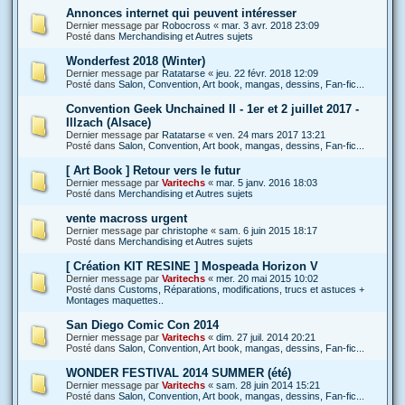
Annonces internet qui peuvent intéresser
Dernier message par
Robocross
«
mar. 3 avr. 2018 23:09
Posté dans
Merchandising et Autres sujets
Wonderfest 2018 (Winter)
Dernier message par
Ratatarse
«
jeu. 22 févr. 2018 12:09
Posté dans
Salon, Convention, Art book, mangas, dessins, Fan-fic...
Convention Geek Unchained II - 1er et 2 juillet 2017 -
Illzach (Alsace)
Dernier message par
Ratatarse
«
ven. 24 mars 2017 13:21
Posté dans
Salon, Convention, Art book, mangas, dessins, Fan-fic...
[ Art Book ] Retour vers le futur
Dernier message par
Varitechs
«
mar. 5 janv. 2016 18:03
Posté dans
Merchandising et Autres sujets
vente macross urgent
Dernier message par
christophe
«
sam. 6 juin 2015 18:17
Posté dans
Merchandising et Autres sujets
[ Création KIT RESINE ] Mospeada Horizon V
Dernier message par
Varitechs
«
mer. 20 mai 2015 10:02
Posté dans
Customs, Réparations, modifications, trucs et astuces +
Montages maquettes..
San Diego Comic Con 2014
Dernier message par
Varitechs
«
dim. 27 juil. 2014 20:21
Posté dans
Salon, Convention, Art book, mangas, dessins, Fan-fic...
WONDER FESTIVAL 2014 SUMMER (été)
Dernier message par
Varitechs
«
sam. 28 juin 2014 15:21
Posté dans
Salon, Convention, Art book, mangas, dessins, Fan-fic...