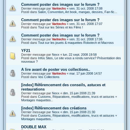
Comment poster des images sur le forum ?
Dernier message par
Varitechs
«
ven. 31 oct. 2008 17:08
Posté dans
Salon, Convention, Art book, mangas, dessins, Fan-fic...
Comment poster des images sur le forum ?
Dernier message par
Varitechs
«
ven. 31 oct. 2008 17:07
Posté dans
Tout sur les Séries et les Films !
Comment poster des images sur le forum ?
Dernier message par
Varitechs
«
ven. 31 oct. 2008 17:06
Posté dans
Tout sur les jouets & maquettes Robotech et Macross
YF21
Dernier message par
Nexx
«
lun. 22 sept. 2008 19:58
Posté dans
Infos Sites, Le site vous a rendu service? Présentation des
nouveaux ?
A lire avant de poster vos collections..
Dernier message par
Varitechs
«
mar. 17 juin 2008 14:57
Posté dans
Vos Collections
[index] Référencement des conseils, astuces et
restaurations
Dernier message par
Nexx
«
dim. 15 juin 2008 21:39
Posté dans
Customs, Réparations, modifications, trucs et astuces +
Montages maquettes..
[index] Référencement des créations
Dernier message par
Nexx
«
dim. 15 juin 2008 21:30
Posté dans
Customs, Réparations, modifications, trucs et astuces +
Montages maquettes..
DOUBLE MAX