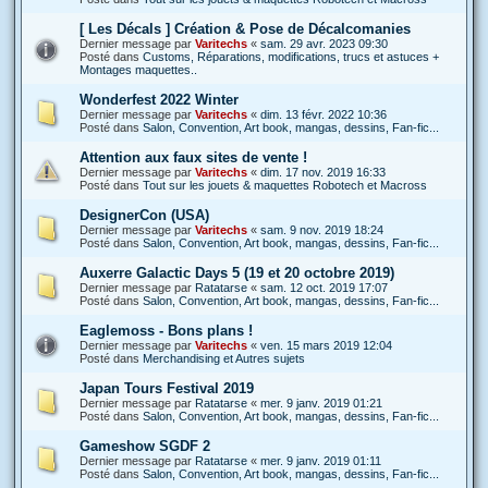
[ Les Décals ] Création & Pose de Décalcomanies
Dernier message par
Varitechs
«
sam. 29 avr. 2023 09:30
Posté dans
Customs, Réparations, modifications, trucs et astuces +
Montages maquettes..
Wonderfest 2022 Winter
Dernier message par
Varitechs
«
dim. 13 févr. 2022 10:36
Posté dans
Salon, Convention, Art book, mangas, dessins, Fan-fic...
Attention aux faux sites de vente !
Dernier message par
Varitechs
«
dim. 17 nov. 2019 16:33
Posté dans
Tout sur les jouets & maquettes Robotech et Macross
DesignerCon (USA)
Dernier message par
Varitechs
«
sam. 9 nov. 2019 18:24
Posté dans
Salon, Convention, Art book, mangas, dessins, Fan-fic...
Auxerre Galactic Days 5 (19 et 20 octobre 2019)
Dernier message par
Ratatarse
«
sam. 12 oct. 2019 17:07
Posté dans
Salon, Convention, Art book, mangas, dessins, Fan-fic...
Eaglemoss - Bons plans !
Dernier message par
Varitechs
«
ven. 15 mars 2019 12:04
Posté dans
Merchandising et Autres sujets
Japan Tours Festival 2019
Dernier message par
Ratatarse
«
mer. 9 janv. 2019 01:21
Posté dans
Salon, Convention, Art book, mangas, dessins, Fan-fic...
Gameshow SGDF 2
Dernier message par
Ratatarse
«
mer. 9 janv. 2019 01:11
Posté dans
Salon, Convention, Art book, mangas, dessins, Fan-fic...