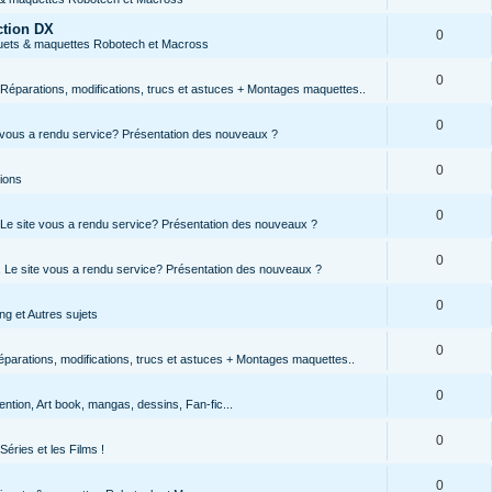
ction DX
0
jouets & maquettes Robotech et Macross
0
Réparations, modifications, trucs et astuces + Montages maquettes..
0
te vous a rendu service? Présentation des nouveaux ?
0
tions
0
, Le site vous a rendu service? Présentation des nouveaux ?
0
s, Le site vous a rendu service? Présentation des nouveaux ?
0
g et Autres sujets
0
parations, modifications, trucs et astuces + Montages maquettes..
0
ntion, Art book, mangas, dessins, Fan-fic...
0
Séries et les Films !
0