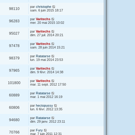
par
christophe
98110
sam. 6 juin 2015 18:17
par
Varitechs
96283
mer. 20 mai 2015 10:02
par
Varitechs
95027
dim. 27 juil. 2014 20:21
par
Varitechs
97478
sam. 28 juin 2014 15:21
par
Ratatarse
98379
lun. 19 mai 2014 23:53
par
Varitechs
97965
dim. 9 févr. 2014 14:38
par
Varitechs
101800
mar. 11 sept. 2012 17:50
par
Ratatarse
60889
mar. 1 mai 2012 16:19
par
hectopussy
60806
lun. 6 févr. 2012 13:35
par
Ratatarse
94680
dim. 29 janv. 2012 23:11
par
Fury
70766
mar. 7 juin 2011 12:31