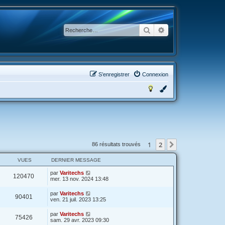
Rechercher
Recherche avancée
S’enregistrer
Connexion
1
2
Suivante
86 résultats trouvés
VUES
DERNIER MESSAGE
par
Varitechs
120470
mer. 13 nov. 2024 13:48
par
Varitechs
90401
ven. 21 juil. 2023 13:25
par
Varitechs
75426
sam. 29 avr. 2023 09:30