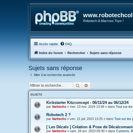
www.robotechcoll
Robotech & Macross Toys !
Accès rapide
FAQ
Index du forum
Rechercher
Sujets sans réponse
Sujets sans réponse
Aller à la recherche avancée
Rechercher
Recherche avancée
SUJETS
Kickstarter Kitzconcept - 06/11/24 au 06/12/24
par
Varitechs
»
mer. 13 nov. 2024 13:48
» dans
Tout sur le
Robotech 2 ?
par
Varitechs
»
ven. 21 juil. 2023 13:25
» dans
Tout sur les
[ Les Décals ] Création & Pose de Décalcomani
par
Varitechs
»
sam. 29 avr. 2023 09:30
» dans
Customs, Ré