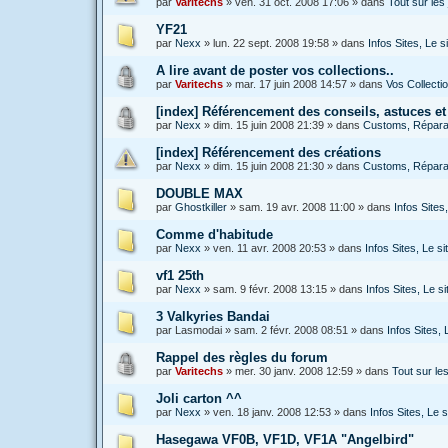
par
Varitechs
»
ven. 31 oct. 2008 17:06
» dans
Tout sur le
YF21
par
Nexx
»
lun. 22 sept. 2008 19:58
» dans
Infos Sites, Le 
A lire avant de poster vos collections..
par
Varitechs
»
mar. 17 juin 2008 14:57
» dans
Vos Collecti
[index] Référencement des conseils, astuces et
par
Nexx
»
dim. 15 juin 2008 21:39
» dans
Customs, Réparat
[index] Référencement des créations
par
Nexx
»
dim. 15 juin 2008 21:30
» dans
Customs, Réparat
DOUBLE MAX
par
Ghostkiller
»
sam. 19 avr. 2008 11:00
» dans
Infos Site
Comme d'habitude
par
Nexx
»
ven. 11 avr. 2008 20:53
» dans
Infos Sites, Le 
vf1 25th
par
Nexx
»
sam. 9 févr. 2008 13:15
» dans
Infos Sites, Le 
3 Valkyries Bandai
par
Lasmodai
»
sam. 2 févr. 2008 08:51
» dans
Infos Sites,
Rappel des règles du forum
par
Varitechs
»
mer. 30 janv. 2008 12:59
» dans
Tout sur l
Joli carton ^^
par
Nexx
»
ven. 18 janv. 2008 12:53
» dans
Infos Sites, Le
Hasegawa VF0B, VF1D, VF1A "Angelbird"