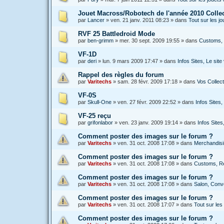
Jouet Macross/Robotech de l'année 2010 Colle
par
Lancer
»
ven. 21 janv. 2011 08:23
» dans
Tout sur les 
RVF 25 Battledroid Mode
par
ben-grimm
»
mer. 30 sept. 2009 19:55
» dans
Customs, 
VF-1D
par
deri
»
lun. 9 mars 2009 17:47
» dans
Infos Sites, Le si
Rappel des règles du forum
par
Varitechs
»
sam. 28 févr. 2009 17:18
» dans
Vos Collec
VF-0S
par
Skull-One
»
ven. 27 févr. 2009 22:52
» dans
Infos Sites
VF-25 reçu
par
grifonlabor
»
ven. 23 janv. 2009 19:14
» dans
Infos Site
Comment poster des images sur le forum ?
par
Varitechs
»
ven. 31 oct. 2008 17:08
» dans
Merchandisin
Comment poster des images sur le forum ?
par
Varitechs
»
ven. 31 oct. 2008 17:08
» dans
Customs, Ré
Comment poster des images sur le forum ?
par
Varitechs
»
ven. 31 oct. 2008 17:08
» dans
Salon, Conve
Comment poster des images sur le forum ?
par
Varitechs
»
ven. 31 oct. 2008 17:07
» dans
Tout sur les 
Comment poster des images sur le forum ?