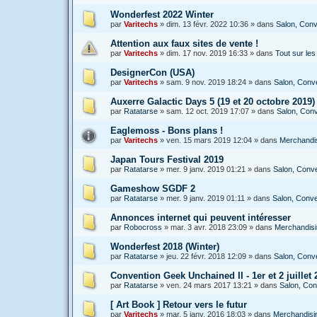
Wonderfest 2022 Winter
par
Varitechs
»
dim. 13 févr. 2022 10:36
» dans
Salon, Conv
Attention aux faux sites de vente !
par
Varitechs
»
dim. 17 nov. 2019 16:33
» dans
Tout sur le
DesignerCon (USA)
par
Varitechs
»
sam. 9 nov. 2019 18:24
» dans
Salon, Conve
Auxerre Galactic Days 5 (19 et 20 octobre 2019)
par
Ratatarse
»
sam. 12 oct. 2019 17:07
» dans
Salon, Conv
Eaglemoss - Bons plans !
par
Varitechs
»
ven. 15 mars 2019 12:04
» dans
Merchandis
Japan Tours Festival 2019
par
Ratatarse
»
mer. 9 janv. 2019 01:21
» dans
Salon, Conve
Gameshow SGDF 2
par
Ratatarse
»
mer. 9 janv. 2019 01:11
» dans
Salon, Conve
Annonces internet qui peuvent intéresser
par
Robocross
»
mar. 3 avr. 2018 23:09
» dans
Merchandisin
Wonderfest 2018 (Winter)
par
Ratatarse
»
jeu. 22 févr. 2018 12:09
» dans
Salon, Conve
Convention Geek Unchained II - 1er et 2 juillet 2
par
Ratatarse
»
ven. 24 mars 2017 13:21
» dans
Salon, Con
[ Art Book ] Retour vers le futur
par
Varitechs
»
mar. 5 janv. 2016 18:03
» dans
Merchandisin