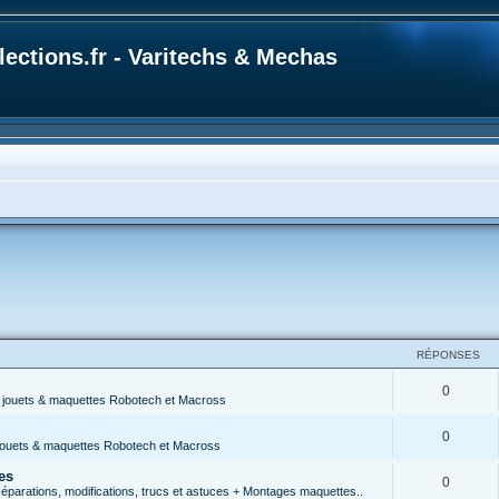
ections.fr - Varitechs & Mechas
RÉPONSES
0
s jouets & maquettes Robotech et Macross
0
 jouets & maquettes Robotech et Macross
es
0
parations, modifications, trucs et astuces + Montages maquettes..