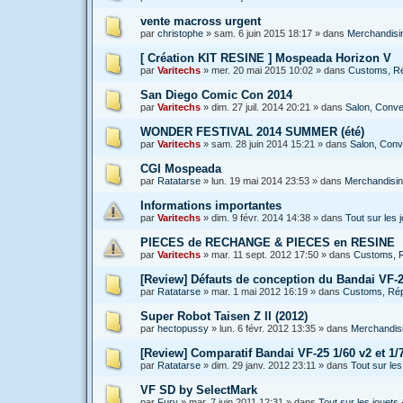
vente macross urgent
par
christophe
»
sam. 6 juin 2015 18:17
» dans
Merchandisin
[ Création KIT RESINE ] Mospeada Horizon V
par
Varitechs
»
mer. 20 mai 2015 10:02
» dans
Customs, Rép
San Diego Comic Con 2014
par
Varitechs
»
dim. 27 juil. 2014 20:21
» dans
Salon, Conven
WONDER FESTIVAL 2014 SUMMER (été)
par
Varitechs
»
sam. 28 juin 2014 15:21
» dans
Salon, Conve
CGI Mospeada
par
Ratatarse
»
lun. 19 mai 2014 23:53
» dans
Merchandising
Informations importantes
par
Varitechs
»
dim. 9 févr. 2014 14:38
» dans
Tout sur les
PIECES de RECHANGE & PIECES en RESINE
par
Varitechs
»
mar. 11 sept. 2012 17:50
» dans
Customs, R
[Review] Défauts de conception du Bandai VF-2
par
Ratatarse
»
mar. 1 mai 2012 16:19
» dans
Customs, Répa
Super Robot Taisen Z II (2012)
par
hectopussy
»
lun. 6 févr. 2012 13:35
» dans
Merchandisi
[Review] Comparatif Bandai VF-25 1/60 v2 et 1/7
par
Ratatarse
»
dim. 29 janv. 2012 23:11
» dans
Tout sur le
VF SD by SelectMark
par
Fury
»
mar. 7 juin 2011 12:31
» dans
Tout sur les jouet