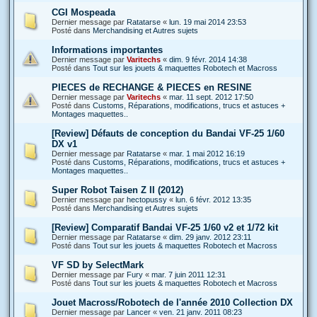
CGI Mospeada
Dernier message par
Ratatarse
«
lun. 19 mai 2014 23:53
Posté dans
Merchandising et Autres sujets
Informations importantes
Dernier message par
Varitechs
«
dim. 9 févr. 2014 14:38
Posté dans
Tout sur les jouets & maquettes Robotech et Macross
PIECES de RECHANGE & PIECES en RESINE
Dernier message par
Varitechs
«
mar. 11 sept. 2012 17:50
Posté dans
Customs, Réparations, modifications, trucs et astuces +
Montages maquettes..
[Review] Défauts de conception du Bandai VF-25 1/60
DX v1
Dernier message par
Ratatarse
«
mar. 1 mai 2012 16:19
Posté dans
Customs, Réparations, modifications, trucs et astuces +
Montages maquettes..
Super Robot Taisen Z II (2012)
Dernier message par
hectopussy
«
lun. 6 févr. 2012 13:35
Posté dans
Merchandising et Autres sujets
[Review] Comparatif Bandai VF-25 1/60 v2 et 1/72 kit
Dernier message par
Ratatarse
«
dim. 29 janv. 2012 23:11
Posté dans
Tout sur les jouets & maquettes Robotech et Macross
VF SD by SelectMark
Dernier message par
Fury
«
mar. 7 juin 2011 12:31
Posté dans
Tout sur les jouets & maquettes Robotech et Macross
Jouet Macross/Robotech de l'année 2010 Collection DX
Dernier message par
Lancer
«
ven. 21 janv. 2011 08:23