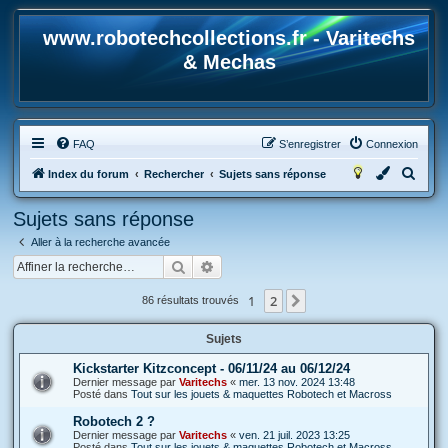
www.robotechcollections.fr - Varitechs
& Mechas
FAQ
S’enregistrer
Connexion
R
Index du forum
Rechercher
Sujets sans réponse
e
Sujets sans réponse
c
Aller à la recherche avancée
h
Rechercher
Recherche avancée
e
r
1
2
Suivante
86 résultats trouvés
c
Sujets
h
e
Kickstarter Kitzconcept - 06/11/24 au 06/12/24
Dernier message par
Varitechs
«
mer. 13 nov. 2024 13:48
r
Posté dans
Tout sur les jouets & maquettes Robotech et Macross
Robotech 2 ?
Dernier message par
Varitechs
«
ven. 21 juil. 2023 13:25
Posté dans
Tout sur les jouets & maquettes Robotech et Macross