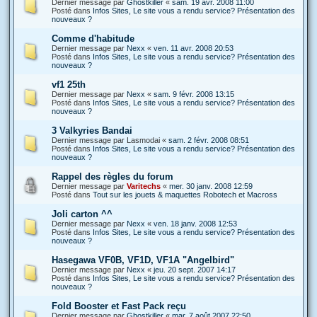
Dernier message par
Ghostkiller
«
sam. 19 avr. 2008 11:00
Posté dans
Infos Sites, Le site vous a rendu service? Présentation des
nouveaux ?
Comme d'habitude
Dernier message par
Nexx
«
ven. 11 avr. 2008 20:53
Posté dans
Infos Sites, Le site vous a rendu service? Présentation des
nouveaux ?
vf1 25th
Dernier message par
Nexx
«
sam. 9 févr. 2008 13:15
Posté dans
Infos Sites, Le site vous a rendu service? Présentation des
nouveaux ?
3 Valkyries Bandai
Dernier message par
Lasmodai
«
sam. 2 févr. 2008 08:51
Posté dans
Infos Sites, Le site vous a rendu service? Présentation des
nouveaux ?
Rappel des règles du forum
Dernier message par
Varitechs
«
mer. 30 janv. 2008 12:59
Posté dans
Tout sur les jouets & maquettes Robotech et Macross
Joli carton ^^
Dernier message par
Nexx
«
ven. 18 janv. 2008 12:53
Posté dans
Infos Sites, Le site vous a rendu service? Présentation des
nouveaux ?
Hasegawa VF0B, VF1D, VF1A "Angelbird"
Dernier message par
Nexx
«
jeu. 20 sept. 2007 14:17
Posté dans
Infos Sites, Le site vous a rendu service? Présentation des
nouveaux ?
Fold Booster et Fast Pack reçu
Dernier message par
Ghostkiller
«
mar. 7 août 2007 22:50