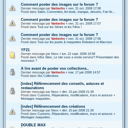
Comment poster des images sur le forum ?
Dernier message par
Varitechs
«
ven. 31 oct. 2008 17:08
Posté dans
Salon, Convention, Art book, mangas, dessins, Fan-fic...
Comment poster des images sur le forum ?
Dernier message par
Varitechs
«
ven. 31 oct. 2008 17:07
Posté dans
Tout sur les Séries et les Films !
Comment poster des images sur le forum ?
Dernier message par
Varitechs
«
ven. 31 oct. 2008 17:06
Posté dans
Tout sur les jouets & maquettes Robotech et Macross
YF21
Dernier message par
Nexx
«
lun. 22 sept. 2008 19:58
Posté dans
Infos Sites, Le site vous a rendu service? Présentation des
nouveaux ?
A lire avant de poster vos collections..
Dernier message par
Varitechs
«
mar. 17 juin 2008 14:57
Posté dans
Vos Collections
[index] Référencement des conseils, astuces et
restaurations
Dernier message par
Nexx
«
dim. 15 juin 2008 21:39
Posté dans
Customs, Réparations, modifications, trucs et astuces +
Montages maquettes..
[index] Référencement des créations
Dernier message par
Nexx
«
dim. 15 juin 2008 21:30
Posté dans
Customs, Réparations, modifications, trucs et astuces +
Montages maquettes..
DOUBLE MAX