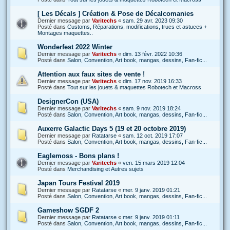
[ Les Décals ] Création & Pose de Décalcomanies
Dernier message par
Varitechs
«
sam. 29 avr. 2023 09:30
Posté dans
Customs, Réparations, modifications, trucs et astuces +
Montages maquettes..
Wonderfest 2022 Winter
Dernier message par
Varitechs
«
dim. 13 févr. 2022 10:36
Posté dans
Salon, Convention, Art book, mangas, dessins, Fan-fic...
Attention aux faux sites de vente !
Dernier message par
Varitechs
«
dim. 17 nov. 2019 16:33
Posté dans
Tout sur les jouets & maquettes Robotech et Macross
DesignerCon (USA)
Dernier message par
Varitechs
«
sam. 9 nov. 2019 18:24
Posté dans
Salon, Convention, Art book, mangas, dessins, Fan-fic...
Auxerre Galactic Days 5 (19 et 20 octobre 2019)
Dernier message par
Ratatarse
«
sam. 12 oct. 2019 17:07
Posté dans
Salon, Convention, Art book, mangas, dessins, Fan-fic...
Eaglemoss - Bons plans !
Dernier message par
Varitechs
«
ven. 15 mars 2019 12:04
Posté dans
Merchandising et Autres sujets
Japan Tours Festival 2019
Dernier message par
Ratatarse
«
mer. 9 janv. 2019 01:21
Posté dans
Salon, Convention, Art book, mangas, dessins, Fan-fic...
Gameshow SGDF 2
Dernier message par
Ratatarse
«
mer. 9 janv. 2019 01:11
Posté dans
Salon, Convention, Art book, mangas, dessins, Fan-fic...