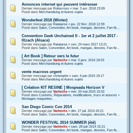
Annonces internet qui peuvent intéresser
Dernier message par
Robocross
«
mar. 3 avr. 2018 23:09
Posté dans
Merchandising et Autres sujets
Wonderfest 2018 (Winter)
Dernier message par
Ratatarse
«
jeu. 22 févr. 2018 12:09
Posté dans
Salon, Convention, Art book, mangas, dessins, Fan-fic...
Convention Geek Unchained II - 1er et 2 juillet 2017 -
Illzach (Alsace)
Dernier message par
Ratatarse
«
ven. 24 mars 2017 13:21
Posté dans
Salon, Convention, Art book, mangas, dessins, Fan-fic...
[ Art Book ] Retour vers le futur
Dernier message par
Varitechs
«
mar. 5 janv. 2016 18:03
Posté dans
Merchandising et Autres sujets
vente macross urgent
Dernier message par
christophe
«
sam. 6 juin 2015 18:17
Posté dans
Merchandising et Autres sujets
[ Création KIT RESINE ] Mospeada Horizon V
Dernier message par
Varitechs
«
mer. 20 mai 2015 10:02
Posté dans
Customs, Réparations, modifications, trucs et astuces +
Montages maquettes..
San Diego Comic Con 2014
Dernier message par
Varitechs
«
dim. 27 juil. 2014 20:21
Posté dans
Salon, Convention, Art book, mangas, dessins, Fan-fic...
WONDER FESTIVAL 2014 SUMMER (été)
Dernier message par
Varitechs
«
sam. 28 juin 2014 15:21
Posté dans
Salon, Convention, Art book, mangas, dessins, Fan-fic...