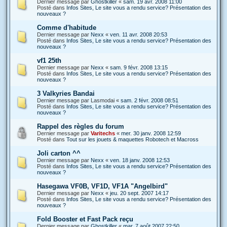
Dernier message par
Ghostkiller
«
sam. 19 avr. 2008 11:00
Posté dans
Infos Sites, Le site vous a rendu service? Présentation des
nouveaux ?
Comme d'habitude
Dernier message par
Nexx
«
ven. 11 avr. 2008 20:53
Posté dans
Infos Sites, Le site vous a rendu service? Présentation des
nouveaux ?
vf1 25th
Dernier message par
Nexx
«
sam. 9 févr. 2008 13:15
Posté dans
Infos Sites, Le site vous a rendu service? Présentation des
nouveaux ?
3 Valkyries Bandai
Dernier message par
Lasmodai
«
sam. 2 févr. 2008 08:51
Posté dans
Infos Sites, Le site vous a rendu service? Présentation des
nouveaux ?
Rappel des règles du forum
Dernier message par
Varitechs
«
mer. 30 janv. 2008 12:59
Posté dans
Tout sur les jouets & maquettes Robotech et Macross
Joli carton ^^
Dernier message par
Nexx
«
ven. 18 janv. 2008 12:53
Posté dans
Infos Sites, Le site vous a rendu service? Présentation des
nouveaux ?
Hasegawa VF0B, VF1D, VF1A "Angelbird"
Dernier message par
Nexx
«
jeu. 20 sept. 2007 14:17
Posté dans
Infos Sites, Le site vous a rendu service? Présentation des
nouveaux ?
Fold Booster et Fast Pack reçu
Dernier message par
Ghostkiller
«
mar. 7 août 2007 22:50