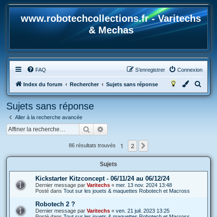
www.robotechcollections.fr - Varitechs
& Mechas
FAQ
S’enregistrer
Connexion
R
Index du forum
Rechercher
Sujets sans réponse
e
Sujets sans réponse
c
Aller à la recherche avancée
h
Rechercher
Recherche avancée
e
r
1
2
Suivante
86 résultats trouvés
c
Sujets
h
e
Kickstarter Kitzconcept - 06/11/24 au 06/12/24
Dernier message par
Varitechs
«
mer. 13 nov. 2024 13:48
r
Posté dans
Tout sur les jouets & maquettes Robotech et Macross
Robotech 2 ?
Dernier message par
Varitechs
«
ven. 21 juil. 2023 13:25
Posté dans
Tout sur les jouets & maquettes Robotech et Macross