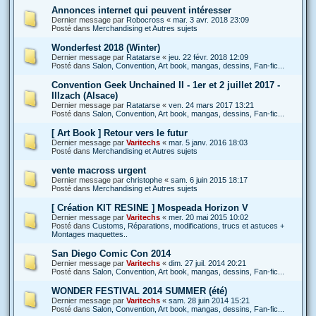
Annonces internet qui peuvent intéresser
Dernier message par
Robocross
«
mar. 3 avr. 2018 23:09
Posté dans
Merchandising et Autres sujets
Wonderfest 2018 (Winter)
Dernier message par
Ratatarse
«
jeu. 22 févr. 2018 12:09
Posté dans
Salon, Convention, Art book, mangas, dessins, Fan-fic...
Convention Geek Unchained II - 1er et 2 juillet 2017 -
Illzach (Alsace)
Dernier message par
Ratatarse
«
ven. 24 mars 2017 13:21
Posté dans
Salon, Convention, Art book, mangas, dessins, Fan-fic...
[ Art Book ] Retour vers le futur
Dernier message par
Varitechs
«
mar. 5 janv. 2016 18:03
Posté dans
Merchandising et Autres sujets
vente macross urgent
Dernier message par
christophe
«
sam. 6 juin 2015 18:17
Posté dans
Merchandising et Autres sujets
[ Création KIT RESINE ] Mospeada Horizon V
Dernier message par
Varitechs
«
mer. 20 mai 2015 10:02
Posté dans
Customs, Réparations, modifications, trucs et astuces +
Montages maquettes..
San Diego Comic Con 2014
Dernier message par
Varitechs
«
dim. 27 juil. 2014 20:21
Posté dans
Salon, Convention, Art book, mangas, dessins, Fan-fic...
WONDER FESTIVAL 2014 SUMMER (été)
Dernier message par
Varitechs
«
sam. 28 juin 2014 15:21
Posté dans
Salon, Convention, Art book, mangas, dessins, Fan-fic...