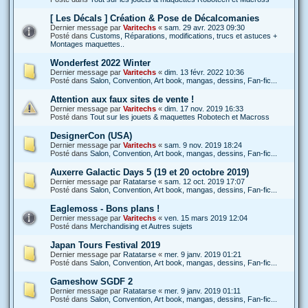
[ Les Décals ] Création & Pose de Décalcomanies
Dernier message par
Varitechs
«
sam. 29 avr. 2023 09:30
Posté dans
Customs, Réparations, modifications, trucs et astuces +
Montages maquettes..
Wonderfest 2022 Winter
Dernier message par
Varitechs
«
dim. 13 févr. 2022 10:36
Posté dans
Salon, Convention, Art book, mangas, dessins, Fan-fic...
Attention aux faux sites de vente !
Dernier message par
Varitechs
«
dim. 17 nov. 2019 16:33
Posté dans
Tout sur les jouets & maquettes Robotech et Macross
DesignerCon (USA)
Dernier message par
Varitechs
«
sam. 9 nov. 2019 18:24
Posté dans
Salon, Convention, Art book, mangas, dessins, Fan-fic...
Auxerre Galactic Days 5 (19 et 20 octobre 2019)
Dernier message par
Ratatarse
«
sam. 12 oct. 2019 17:07
Posté dans
Salon, Convention, Art book, mangas, dessins, Fan-fic...
Eaglemoss - Bons plans !
Dernier message par
Varitechs
«
ven. 15 mars 2019 12:04
Posté dans
Merchandising et Autres sujets
Japan Tours Festival 2019
Dernier message par
Ratatarse
«
mer. 9 janv. 2019 01:21
Posté dans
Salon, Convention, Art book, mangas, dessins, Fan-fic...
Gameshow SGDF 2
Dernier message par
Ratatarse
«
mer. 9 janv. 2019 01:11
Posté dans
Salon, Convention, Art book, mangas, dessins, Fan-fic...