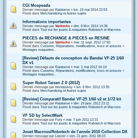
CGI Mospeada
Dernier message par
Ratatarse
«
lun. 19 mai 2014 23:53
Posté dans
Merchandising et Autres sujets
Informations importantes
Dernier message par
Varitechs
«
dim. 9 févr. 2014 14:38
Posté dans
Tout sur les jouets & maquettes Robotech et Macross
PIECES de RECHANGE & PIECES en RESINE
Dernier message par
Varitechs
«
mar. 11 sept. 2012 17:50
Posté dans
Customs, Réparations, modifications, trucs et astuces +
Montages maquettes..
[Review] Défauts de conception du Bandai VF-25 1/60
DX v1
Dernier message par
Ratatarse
«
mar. 1 mai 2012 16:19
Posté dans
Customs, Réparations, modifications, trucs et astuces +
Montages maquettes..
Super Robot Taisen Z II (2012)
Dernier message par
hectopussy
«
lun. 6 févr. 2012 13:35
Posté dans
Merchandising et Autres sujets
[Review] Comparatif Bandai VF-25 1/60 v2 et 1/72 kit
Dernier message par
Ratatarse
«
dim. 29 janv. 2012 23:11
Posté dans
Tout sur les jouets & maquettes Robotech et Macross
VF SD by SelectMark
Dernier message par
Fury
«
mar. 7 juin 2011 12:31
Posté dans
Tout sur les jouets & maquettes Robotech et Macross
Jouet Macross/Robotech de l'année 2010 Collection DX
Dernier message par
Lancer
«
ven. 21 janv. 2011 08:23