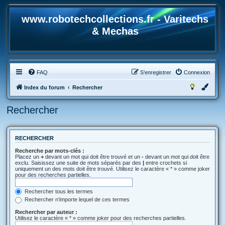
www.robotechcollections.fr - Varitechs
& Mechas
FAQ
S’enregistrer
Connexion
Index du forum
Rechercher
Rechercher
RECHERCHER
Recherche par mots-clés :
Placez un
+
devant un mot qui doit être trouvé et un
-
devant un mot qui doit être
exclu. Saisissez une suite de mots séparés par des
|
entre crochets si
uniquement un des mots doit être trouvé. Utilisez le caractère « * » comme joker
pour des recherches partielles.
Rechercher tous les termes
Rechercher n’importe lequel de ces termes
Rechercher par auteur :
Utilisez le caractère « * » comme joker pour des recherches partielles.