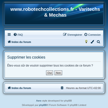
www.robotechcollections.fr - Varitechs
& Mechas
FAQ
S’enregistrer
Connexion
R
Index du forum
e
c
Supprimer les cookies
h
e
Êtes-vous sûr de vouloir supprimer tous les cookies de ce forum ?
r
c
h
Index du forum
Heures au format
UTC+02:00
e
r
Aero
style developed for phpBB
Développé par
phpBB
® Forum Software © phpBB Limited