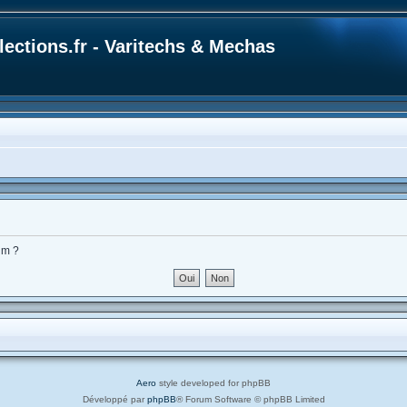
ections.fr - Varitechs & Mechas
um ?
Aero
style developed for phpBB
Développé par
phpBB
® Forum Software © phpBB Limited