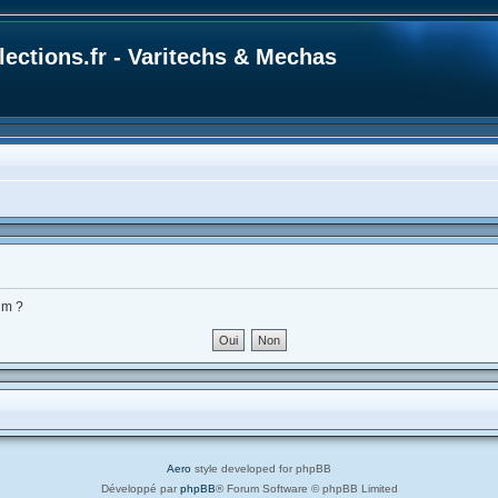
ections.fr - Varitechs & Mechas
um ?
Aero
style developed for phpBB
Développé par
phpBB
® Forum Software © phpBB Limited