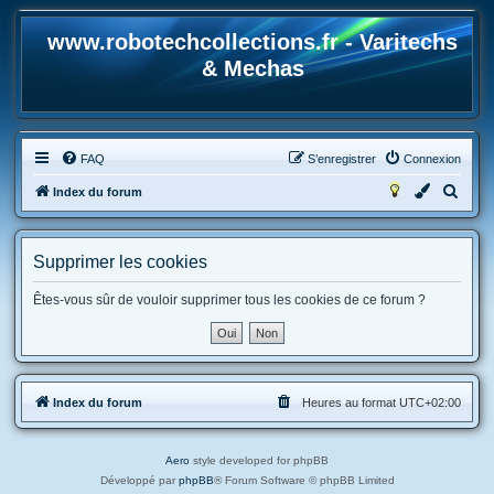
www.robotechcollections.fr - Varitechs
& Mechas
FAQ
S’enregistrer
Connexion
R
Index du forum
e
c
Supprimer les cookies
h
e
Êtes-vous sûr de vouloir supprimer tous les cookies de ce forum ?
r
c
h
Index du forum
Heures au format
UTC+02:00
e
r
Aero
style developed for phpBB
Développé par
phpBB
® Forum Software © phpBB Limited