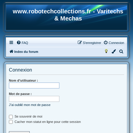
www.robotechcollections.fr - Varitechs
& Mechas
FAQ
S’enregistrer
Connexion
R
Index du forum
e
c
Connexion
h
e
Nom d’utilisateur :
r
Mot de passe :
c
h
J’ai oublié mon mot de passe
e
r
Se souvenir de moi
Cacher mon statut en ligne pour cette session