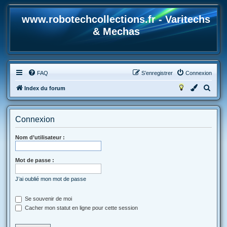
www.robotechcollections.fr - Varitechs
& Mechas
FAQ
S’enregistrer
Connexion
R
Index du forum
e
c
Connexion
h
e
Nom d’utilisateur :
r
Mot de passe :
c
h
J’ai oublié mon mot de passe
e
r
Se souvenir de moi
Cacher mon statut en ligne pour cette session