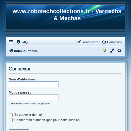
www.robotechcollections.fr - Varitechs
& Mechas
FAQ
S’enregistrer
Connexion
R
Index du forum
e
c
Connexion
h
e
Nom d’utilisateur :
r
Mot de passe :
c
h
J’ai oublié mon mot de passe
e
r
Se souvenir de moi
Cacher mon statut en ligne pour cette session