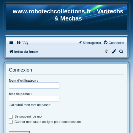
www.robotechcollections.fr - Varitechs
& Mechas
FAQ
S’enregistrer
Connexion
R
Index du forum
e
c
Connexion
h
e
Nom d’utilisateur :
r
Mot de passe :
c
h
J’ai oublié mon mot de passe
e
r
Se souvenir de moi
Cacher mon statut en ligne pour cette session