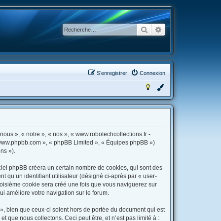
Rechercher
Recherche avancée
S’enregistrer
Connexion
nous », « notre », « nos », « www.robotechcollections.fr -
, « www.phpbb.com », « phpBB Limited », « Équipes phpBB »)
ns »).
ciel phpBB créera un certain nombre de cookies, qui sont des
t qu’un identifiant utilisateur (désigné ci-après par « user-
 troisième cookie sera créé une fois que vous naviguerez sur
qui améliore votre navigation sur le forum.
», bien que ceux-ci soient hors de portée du document qui est
que nous collectons. Ceci peut être, et n’est pas limité à :