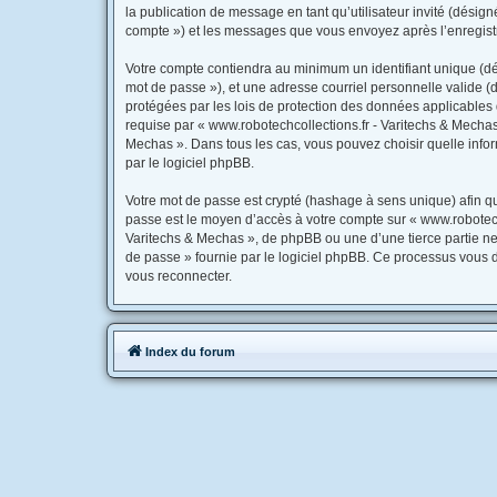
la publication de message en tant qu’utilisateur invité (désig
compte ») et les messages que vous envoyez après l’enregistr
Votre compte contiendra au minimum un identifiant unique (dés
mot de passe »), et une adresse courriel personnelle valide (d
protégées par les lois de protection des données applicables 
requise par « www.robotechcollections.fr - Varitechs & Mechas 
Mechas ». Dans tous les cas, vous pouvez choisir quelle infor
par le logiciel phpBB.
Votre mot de passe est crypté (hashage à sens unique) afin qu’
passe est le moyen d’accès à votre compte sur « www.robotech
Varitechs & Mechas », de phpBB ou une d’une tierce partie ne
de passe » fournie par le logiciel phpBB. Ce processus vous d
vous reconnecter.
Index du forum