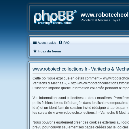
www.robotechcoll
Robotech & Macross Toys !
Accès rapide
FAQ
Index du forum
www.robotechcollections.fr - Varitechs & Mechas
Cette politique explique en détail comment « www.robotechcolle
Varitechs & Mechas », « http://www.robotechcollections.fr/for
utilisent n’importe quelle information collectée pendant n’impo
Vos informations sont collectées de deux manières. Premièrem
petits fichiers textes téléchargés dans les fichiers temporaire
id ») et un identifiant de session invité (désigné ci-après pa
les sujets de « www.robotechcollections.fr - Varitechs & Mechas
Nous pouvons également créer des cookies externes au logicie
prévu pour couvrir seulement les pages créées par le logiciel