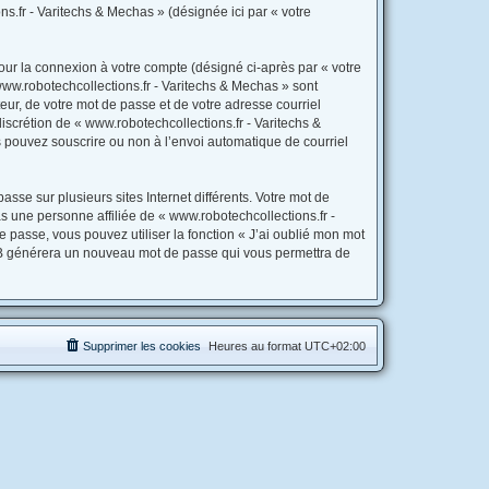
ns.fr - Varitechs & Mechas » (désignée ici par « votre
our la connexion à votre compte (désigné ci-après par « votre
www.robotechcollections.fr - Varitechs & Mechas » sont
eur, de votre mot de passe et de votre adresse courriel
discrétion de « www.robotechcollections.fr - Varitechs &
s pouvez souscrire ou non à l’envoi automatique de courriel
sse sur plusieurs sites Internet différents. Votre mot de
 une personne affiliée de « www.robotechcollections.fr -
passe, vous pouvez utiliser la fonction « J’ai oublié mon mot
hpBB générera un nouveau mot de passe qui vous permettra de
Supprimer les cookies
Heures au format
UTC+02:00