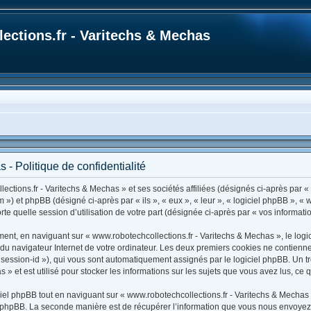
ections.fr - Varitechs & Mechas
 - Politique de confidentialité
ctions.fr - Varitechs & Mechas » et ses sociétés affiliées (désignés ci-après par « 
um ») et phpBB (désigné ci-après par « ils », « eux », « leur », « logiciel phpBB »
rte quelle session d’utilisation de votre part (désignée ci-après par « vos informatio
ent, en naviguant sur « www.robotechcollections.fr - Varitechs & Mechas », le logi
s du navigateur Internet de votre ordinateur. Les deux premiers cookies ne contiennen
r « session-id »), qui vous sont automatiquement assignés par le logiciel phpBB. Un
 » et est utilisé pour stocker les informations sur les sujets que vous avez lus, ce 
l phpBB tout en naviguant sur « www.robotechcollections.fr - Varitechs & Mechas 
 phpBB. La seconde manière est de récupérer l’information que vous nous envoyez et 