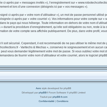
née ci-après par « messages invités »), l’enregistrement sur « www.robotechcollectio
ement et lors d’une connexion (désignés ici par « vos messages »).
igné ci-après par « votre nom d’utilisateur »), un mot de passe personnel utilisé p
ésignée ci-après par « votre courriel »). Vos informations pour votre compte sur « 
dans le pays qui nous héberge. Toute information en-dehors de votre nom d’utilisat
» durant la procédure d’enregistrement, qu’elle soit obligatoire ou non, reste à la 
mation de votre compte sera affichée publiquement. De plus, dans votre profil, vou
il soit sécurisé. Cependant, il est recommandé de ne pas utiliser le même mot de pa
collections.fr - Varitechs & Mechas », conservez-le soigneusement et en aucun cas
 peut vous demander légitimement votre mot de passe. Si vous oubliez votre mot de 
emandera de fournir votre nom d’utilisateur et votre courriel, alors le logiciel p
Aero
style developed for phpBB
Développé par
phpBB
® Forum Software © phpBB Limited
Traduit par
phpBB-fr.com
Confidentialité
|
Conditions