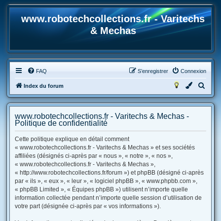
www.robotechcollections.fr - Varitechs
& Mechas
FAQ
S’enregistrer
Connexion
R
Index du forum
e
c
www.robotechcollections.fr - Varitechs & Mechas -
h
Politique de confidentialité
e
Cette politique explique en détail comment
r
« www.robotechcollections.fr - Varitechs & Mechas » et ses sociétés
affiliées (désignés ci-après par « nous », « notre », « nos »,
c
« www.robotechcollections.fr - Varitechs & Mechas »,
h
« http://www.robotechcollections.fr/forum ») et phpBB (désigné ci-après
e
par « ils », « eux », « leur », « logiciel phpBB », « www.phpbb.com »,
« phpBB Limited », « Équipes phpBB ») utilisent n’importe quelle
r
information collectée pendant n’importe quelle session d’utilisation de
votre part (désignée ci-après par « vos informations »).