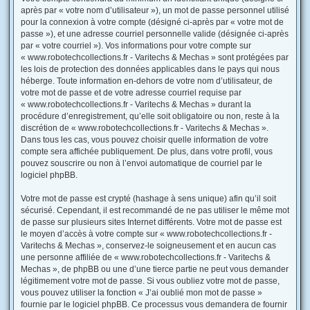
après par « votre nom d’utilisateur »), un mot de passe personnel utilisé
pour la connexion à votre compte (désigné ci-après par « votre mot de
passe »), et une adresse courriel personnelle valide (désignée ci-après
par « votre courriel »). Vos informations pour votre compte sur
« www.robotechcollections.fr - Varitechs & Mechas » sont protégées par
les lois de protection des données applicables dans le pays qui nous
héberge. Toute information en-dehors de votre nom d’utilisateur, de
votre mot de passe et de votre adresse courriel requise par
« www.robotechcollections.fr - Varitechs & Mechas » durant la
procédure d’enregistrement, qu’elle soit obligatoire ou non, reste à la
discrétion de « www.robotechcollections.fr - Varitechs & Mechas ».
Dans tous les cas, vous pouvez choisir quelle information de votre
compte sera affichée publiquement. De plus, dans votre profil, vous
pouvez souscrire ou non à l’envoi automatique de courriel par le
logiciel phpBB.
Votre mot de passe est crypté (hashage à sens unique) afin qu’il soit
sécurisé. Cependant, il est recommandé de ne pas utiliser le même mot
de passe sur plusieurs sites Internet différents. Votre mot de passe est
le moyen d’accès à votre compte sur « www.robotechcollections.fr -
Varitechs & Mechas », conservez-le soigneusement et en aucun cas
une personne affiliée de « www.robotechcollections.fr - Varitechs &
Mechas », de phpBB ou une d’une tierce partie ne peut vous demander
légitimement votre mot de passe. Si vous oubliez votre mot de passe,
vous pouvez utiliser la fonction « J’ai oublié mon mot de passe »
fournie par le logiciel phpBB. Ce processus vous demandera de fournir