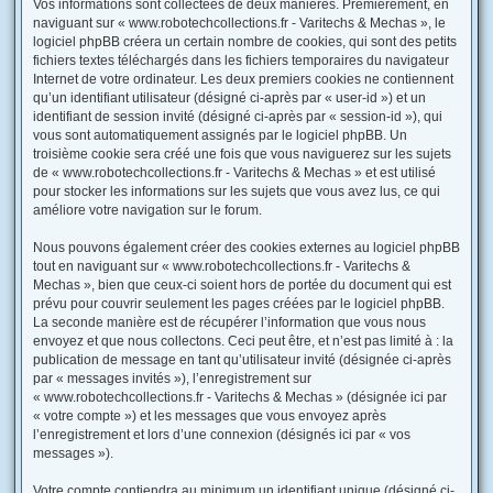
Vos informations sont collectées de deux manières. Premièrement, en
naviguant sur « www.robotechcollections.fr - Varitechs & Mechas », le
logiciel phpBB créera un certain nombre de cookies, qui sont des petits
fichiers textes téléchargés dans les fichiers temporaires du navigateur
Internet de votre ordinateur. Les deux premiers cookies ne contiennent
qu’un identifiant utilisateur (désigné ci-après par « user-id ») et un
identifiant de session invité (désigné ci-après par « session-id »), qui
vous sont automatiquement assignés par le logiciel phpBB. Un
troisième cookie sera créé une fois que vous naviguerez sur les sujets
de « www.robotechcollections.fr - Varitechs & Mechas » et est utilisé
pour stocker les informations sur les sujets que vous avez lus, ce qui
améliore votre navigation sur le forum.
Nous pouvons également créer des cookies externes au logiciel phpBB
tout en naviguant sur « www.robotechcollections.fr - Varitechs &
Mechas », bien que ceux-ci soient hors de portée du document qui est
prévu pour couvrir seulement les pages créées par le logiciel phpBB.
La seconde manière est de récupérer l’information que vous nous
envoyez et que nous collectons. Ceci peut être, et n’est pas limité à : la
publication de message en tant qu’utilisateur invité (désignée ci-après
par « messages invités »), l’enregistrement sur
« www.robotechcollections.fr - Varitechs & Mechas » (désignée ici par
« votre compte ») et les messages que vous envoyez après
l’enregistrement et lors d’une connexion (désignés ici par « vos
messages »).
Votre compte contiendra au minimum un identifiant unique (désigné ci-