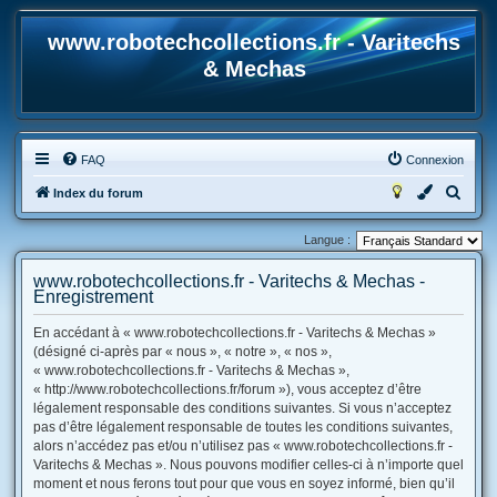
www.robotechcollections.fr - Varitechs
& Mechas
FAQ
Connexion
R
Index du forum
e
Langue :
c
h
www.robotechcollections.fr - Varitechs & Mechas -
Enregistrement
e
r
En accédant à « www.robotechcollections.fr - Varitechs & Mechas »
(désigné ci-après par « nous », « notre », « nos »,
c
« www.robotechcollections.fr - Varitechs & Mechas »,
h
« http://www.robotechcollections.fr/forum »), vous acceptez d’être
e
légalement responsable des conditions suivantes. Si vous n’acceptez
pas d’être légalement responsable de toutes les conditions suivantes,
r
alors n’accédez pas et/ou n’utilisez pas « www.robotechcollections.fr -
Varitechs & Mechas ». Nous pouvons modifier celles-ci à n’importe quel
moment et nous ferons tout pour que vous en soyez informé, bien qu’il