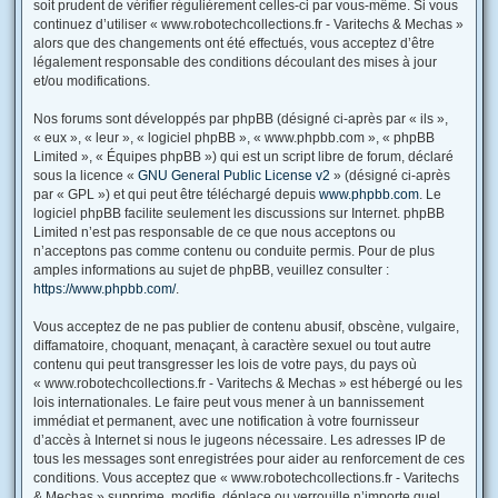
soit prudent de vérifier régulièrement celles-ci par vous-même. Si vous
continuez d’utiliser « www.robotechcollections.fr - Varitechs & Mechas »
alors que des changements ont été effectués, vous acceptez d’être
légalement responsable des conditions découlant des mises à jour
et/ou modifications.
Nos forums sont développés par phpBB (désigné ci-après par « ils »,
« eux », « leur », « logiciel phpBB », « www.phpbb.com », « phpBB
Limited », « Équipes phpBB ») qui est un script libre de forum, déclaré
sous la licence «
GNU General Public License v2
» (désigné ci-après
par « GPL ») et qui peut être téléchargé depuis
www.phpbb.com
. Le
logiciel phpBB facilite seulement les discussions sur Internet. phpBB
Limited n’est pas responsable de ce que nous acceptons ou
n’acceptons pas comme contenu ou conduite permis. Pour de plus
amples informations au sujet de phpBB, veuillez consulter :
https://www.phpbb.com/
.
Vous acceptez de ne pas publier de contenu abusif, obscène, vulgaire,
diffamatoire, choquant, menaçant, à caractère sexuel ou tout autre
contenu qui peut transgresser les lois de votre pays, du pays où
« www.robotechcollections.fr - Varitechs & Mechas » est hébergé ou les
lois internationales. Le faire peut vous mener à un bannissement
immédiat et permanent, avec une notification à votre fournisseur
d’accès à Internet si nous le jugeons nécessaire. Les adresses IP de
tous les messages sont enregistrées pour aider au renforcement de ces
conditions. Vous acceptez que « www.robotechcollections.fr - Varitechs
& Mechas » supprime, modifie, déplace ou verrouille n’importe quel