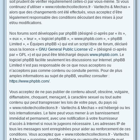
soit prudent de vérifier régulièrement celles-ci par vous-même. Si vous
continuez d’utiliser « www.robotechcollections.fr - Varitechs & Mechas »
alors que des changements ont été effectués, vous acceptez d’être
légalement responsable des conditions découlant des mises à jour
et/ou modifications.
Nos forums sont développés par phpBB (désigné ci-après par « ils »,
« eux », « leur », « logiciel phpBB », « www.phpbb.com », « phpBB
Limited », « Équipes phpBB ») qui est un script libre de forum, déclaré
sous la licence «
GNU General Public License v2
» (désigné ci-après
par « GPL ») et qui peut être téléchargé depuis
www.phpbb.com
. Le
logiciel phpBB facilite seulement les discussions sur Internet. phpBB
Limited n’est pas responsable de ce que nous acceptons ou
n’acceptons pas comme contenu ou conduite permis. Pour de plus
amples informations au sujet de phpBB, veuillez consulter :
https://www.phpbb.com/
.
Vous acceptez de ne pas publier de contenu abusif, obscène, vulgaire,
diffamatoire, choquant, menaçant, à caractère sexuel ou tout autre
contenu qui peut transgresser les lois de votre pays, du pays où
« www.robotechcollections.fr - Varitechs & Mechas » est hébergé ou les
lois internationales. Le faire peut vous mener à un bannissement
immédiat et permanent, avec une notification à votre fournisseur
d’accès à Internet si nous le jugeons nécessaire. Les adresses IP de
tous les messages sont enregistrées pour aider au renforcement de ces
conditions. Vous acceptez que « www.robotechcollections.fr - Varitechs
& Mechas » supprime, modifie, déplace ou verrouille n’importe quel