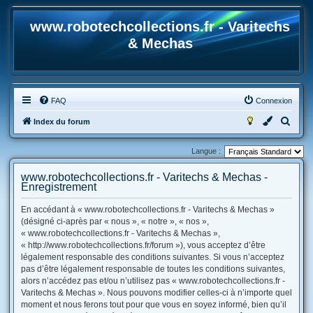
www.robotechcollections.fr - Varitechs
& Mechas
FAQ
Connexion
R
Index du forum
e
Langue :
c
h
www.robotechcollections.fr - Varitechs & Mechas -
Enregistrement
e
r
En accédant à « www.robotechcollections.fr - Varitechs & Mechas »
(désigné ci-après par « nous », « notre », « nos »,
c
« www.robotechcollections.fr - Varitechs & Mechas »,
h
« http://www.robotechcollections.fr/forum »), vous acceptez d’être
e
légalement responsable des conditions suivantes. Si vous n’acceptez
pas d’être légalement responsable de toutes les conditions suivantes,
r
alors n’accédez pas et/ou n’utilisez pas « www.robotechcollections.fr -
Varitechs & Mechas ». Nous pouvons modifier celles-ci à n’importe quel
moment et nous ferons tout pour que vous en soyez informé, bien qu’il