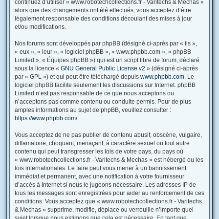
continuez d’utiliser « www.robotechcollections.fr - Varitechs & Mechas »
alors que des changements ont été effectués, vous acceptez d’être
légalement responsable des conditions découlant des mises à jour
et/ou modifications.
Nos forums sont développés par phpBB (désigné ci-après par « ils »,
« eux », « leur », « logiciel phpBB », « www.phpbb.com », « phpBB
Limited », « Équipes phpBB ») qui est un script libre de forum, déclaré
sous la licence «
GNU General Public License v2
» (désigné ci-après
par « GPL ») et qui peut être téléchargé depuis
www.phpbb.com
. Le
logiciel phpBB facilite seulement les discussions sur Internet. phpBB
Limited n’est pas responsable de ce que nous acceptons ou
n’acceptons pas comme contenu ou conduite permis. Pour de plus
amples informations au sujet de phpBB, veuillez consulter :
https://www.phpbb.com/
.
Vous acceptez de ne pas publier de contenu abusif, obscène, vulgaire,
diffamatoire, choquant, menaçant, à caractère sexuel ou tout autre
contenu qui peut transgresser les lois de votre pays, du pays où
« www.robotechcollections.fr - Varitechs & Mechas » est hébergé ou les
lois internationales. Le faire peut vous mener à un bannissement
immédiat et permanent, avec une notification à votre fournisseur
d’accès à Internet si nous le jugeons nécessaire. Les adresses IP de
tous les messages sont enregistrées pour aider au renforcement de ces
conditions. Vous acceptez que « www.robotechcollections.fr - Varitechs
& Mechas » supprime, modifie, déplace ou verrouille n’importe quel
sujet lorsque nous estimons que cela est nécessaire. En tant que