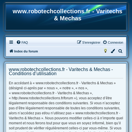
www.robotechcollections.fr - Varitechs
& Mechas
FAQ
S’enregistrer
Connexion
R
Index du forum
e
c
www.robotechcollections.fr - Varitechs & Mechas -
h
Conditions d’utilisation
e
En accédant à « www.robotechcollections.fr - Varitechs & Mechas »
r
(désigné ci-après par « nous », « notre », « nos »,
« www.robotechcollections.fr - Varitechs & Mechas »,
c
« http://www.robotechcollections.fr/forum »), vous acceptez d’être
h
légalement responsable des conditions suivantes. Si vous n’acceptez
e
pas d’être légalement responsable de toutes les conditions suivantes,
alors n’accédez pas et/ou n’utilisez pas « www.robotechcollections.fr -
r
Varitechs & Mechas ». Nous pouvons modifier celles-ci à n’importe quel
moment et nous ferons tout pour que vous en soyez informé, bien qu’il
soit prudent de vérifier régulièrement celles-ci par vous-même. Si vous