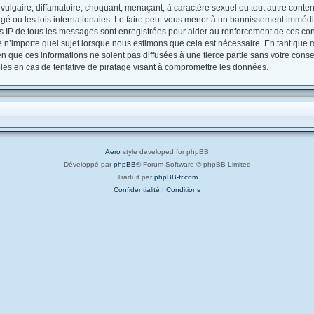
ulgaire, diffamatoire, choquant, menaçant, à caractère sexuel ou tout autre contenu
gé ou les lois internationales. Le faire peut vous mener à un bannissement immédia
es IP de tous les messages sont enregistrées pour aider au renforcement de ces con
e n’importe quel sujet lorsque nous estimons que cela est nécessaire. En tant que
 que ces informations ne soient pas diffusées à une tierce partie sans votre conse
s en cas de tentative de piratage visant à compromettre les données.
Aero
style developed for phpBB
Développé par
phpBB
® Forum Software © phpBB Limited
Traduit par
phpBB-fr.com
Confidentialité
|
Conditions