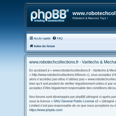
www.robotechcoll
Robotech & Macross Toys !
Accès rapide
FAQ
Index du forum
www.robotechcollections.fr - Varitechs & Mechas
En accédant à « www.robotechcollections.fr - Varitechs & Mech
« http://www.robotechcollections.fr/forum »), vous acceptez d
alors n’accédez pas et/ou n’utilisez pas « www.robotechcollec
bien qu’il soit prudent de vérifier régulièrement celles-ci pa
acceptez d’être légalement responsable des conditions découl
Nos forums sont développés par phpBB (désigné ci-après par « 
sous la licence «
GNU General Public License v2
» (désigné c
Limited n’est pas responsable de ce que nous acceptons ou n
https://www.phpbb.com/
.