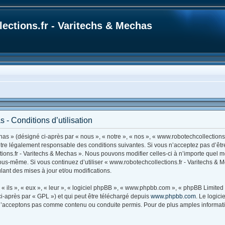
ections.fr - Varitechs & Mechas
 - Conditions d’utilisation
as » (désigné ci-après par « nous », « notre », « nos », « www.robotechcollections.
’être légalement responsable des conditions suivantes. Si vous n’acceptez pas d’êt
tions.fr - Varitechs & Mechas ». Nous pouvons modifier celles-ci à n’importe quel 
r vous-même. Si vous continuez d’utiliser « www.robotechcollections.fr - Varitechs 
ant des mises à jour et/ou modifications.
ils », « eux », « leur », « logiciel phpBB », « www.phpbb.com », « phpBB Limited »
i-après par « GPL ») et qui peut être téléchargé depuis
www.phpbb.com
. Le logic
’acceptons pas comme contenu ou conduite permis. Pour de plus amples information