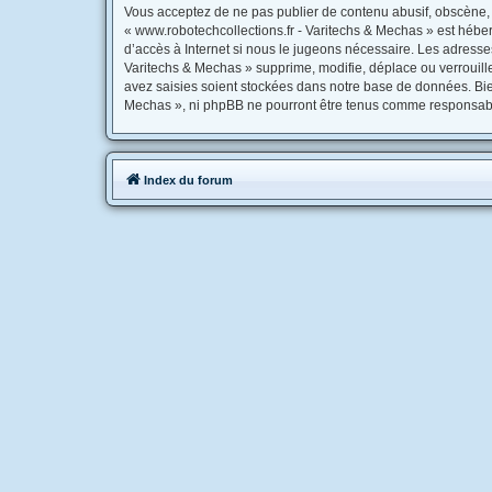
Vous acceptez de ne pas publier de contenu abusif, obscène, v
« www.robotechcollections.fr - Varitechs & Mechas » est héber
d’accès à Internet si nous le jugeons nécessaire. Les adress
Varitechs & Mechas » supprime, modifie, déplace ou verrouill
avez saisies soient stockées dans notre base de données. Bien
Mechas », ni phpBB ne pourront être tenus comme responsable
Index du forum