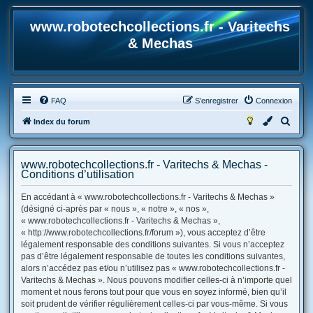
www.robotechcollections.fr - Varitechs
& Mechas
FAQ
S’enregistrer
Connexion
R
Index du forum
e
c
www.robotechcollections.fr - Varitechs & Mechas -
h
Conditions d’utilisation
e
En accédant à « www.robotechcollections.fr - Varitechs & Mechas »
r
(désigné ci-après par « nous », « notre », « nos »,
« www.robotechcollections.fr - Varitechs & Mechas »,
c
« http://www.robotechcollections.fr/forum »), vous acceptez d’être
h
légalement responsable des conditions suivantes. Si vous n’acceptez
e
pas d’être légalement responsable de toutes les conditions suivantes,
alors n’accédez pas et/ou n’utilisez pas « www.robotechcollections.fr -
r
Varitechs & Mechas ». Nous pouvons modifier celles-ci à n’importe quel
moment et nous ferons tout pour que vous en soyez informé, bien qu’il
soit prudent de vérifier régulièrement celles-ci par vous-même. Si vous