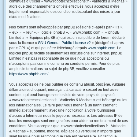
continuez d’utiliser « www.robotechcollections.fr - Varitechs & Mechas »
alors que des changements ont été effectués, vous acceptez d’être
légalement responsable des conditions découlant des mises à jour
et/ou modifications.
Nos forums sont développés par phpBB (désigné ci-après par « ils »,
« eux », « leur », « logiciel phpBB », « www.phpbb.com », « phpBB
Limited », « Équipes phpBB ») qui est un script libre de forum, déclaré
sous la licence «
GNU General Public License v2
» (désigné ci-après
par « GPL ») et qui peut être téléchargé depuis
www.phpbb.com
. Le
logiciel phpBB facilite seulement les discussions sur Internet. phpBB
Limited n’est pas responsable de ce que nous acceptons ou
n’acceptons pas comme contenu ou conduite permis. Pour de plus
amples informations au sujet de phpBB, veuillez consulter :
https://www.phpbb.com/
.
Vous acceptez de ne pas publier de contenu abusif, obscène, vulgaire,
diffamatoire, choquant, menaçant, à caractère sexuel ou tout autre
contenu qui peut transgresser les lois de votre pays, du pays où
« www.robotechcollections.fr - Varitechs & Mechas » est hébergé ou les
lois internationales. Le faire peut vous mener à un bannissement
immédiat et permanent, avec une notification à votre fournisseur
d’accès à Internet si nous le jugeons nécessaire. Les adresses IP de
tous les messages sont enregistrées pour aider au renforcement de ces
conditions. Vous acceptez que « www.robotechcollections.fr - Varitechs
& Mechas » supprime, modifie, déplace ou verrouille n’importe quel
sujet lorsque nous estimons que cela est nécessaire. En tant que