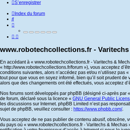
S’enregistrer
Index du forum
Rechercher
www.robotechcollections.fr - Varitechs
En accédant à « www.robotechcollections.fr - Varitechs & Mechas
« http://www.robotechcollections.fr/forum »), vous acceptez d’
conditions suivantes, alors n’accédez pas et/ou n’utilisez pas
tout pour que vous en soyez informé, bien qu’il soit prudent de 
alors que des changements ont été effectués, vous acceptez d’ê
Nos forums sont développés par phpBB (désigné ci-après par « i
de forum, déclaré sous la licence «
GNU General Public Licens
les discussions sur Internet. phpBB Limited n’est pas respon
sujet de phpBB, veuillez consulter :
https://www.phpbb.com/
.
Vous acceptez de ne pas publier de contenu abusif, obscène, vul
du pays où « www.robotechcollections.fr - Varitechs & Mechas »
notification à votre fournisseur d’accès à Internet si nous le 