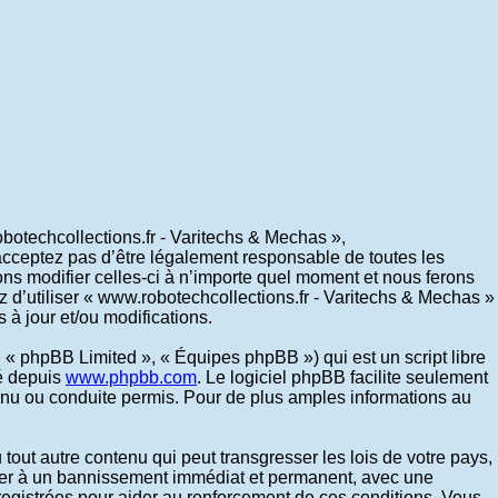
botechcollections.fr - Varitechs & Mechas »,
’acceptez pas d’être légalement responsable de toutes les
ons modifier celles-ci à n’importe quel moment et nous ferons
z d’utiliser « www.robotechcollections.fr - Varitechs & Mechas »
à jour et/ou modifications.
 « phpBB Limited », « Équipes phpBB ») qui est un script libre
gé depuis
www.phpbb.com
. Le logiciel phpBB facilite seulement
nu ou conduite permis. Pour de plus amples informations au
out autre contenu qui peut transgresser les lois de votre pays,
ener à un bannissement immédiat et permanent, avec une
nregistrées pour aider au renforcement de ces conditions. Vous