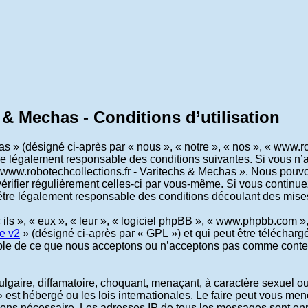
 & Mechas - Conditions d’utilisation
 » (désigné ci-après par « nous », « notre », « nos », « www.ro
être légalement responsable des conditions suivantes. Si vous n
 « www.robotechcollections.fr - Varitechs & Mechas ». Nous pouv
vérifier régulièrement celles-ci par vous-même. Si vous continue
tre légalement responsable des conditions découlant des mises 
ls », « eux », « leur », « logiciel phpBB », « www.phpbb.com »,
e v2
» (désigné ci-après par « GPL ») et qui peut être téléchar
sable de ce que nous acceptons ou n’acceptons pas comme conte
gaire, diffamatoire, choquant, menaçant, à caractère sexuel ou t
 est hébergé ou les lois internationales. Le faire peut vous m
jugeons nécessaire. Les adresses IP de tous les messages sont e