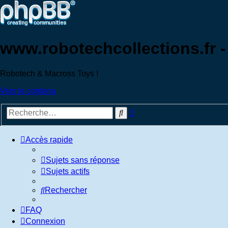
www.robotechcollections.fr 
Robotech & Macross Toys !
Vers le contenu
Recherche
Rechercher
avancée
Accès rapide
Sujets sans réponse
Sujets actifs
Rechercher
FAQ
Connexion