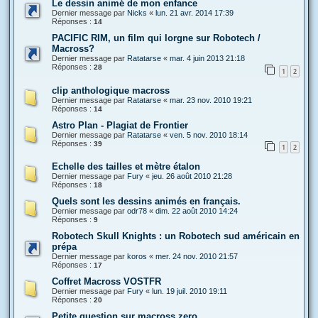
Le dessin animé de mon enfance
Dernier message par
Nicks
«
lun. 21 avr. 2014 17:39
Réponses :
14
PACIFIC RIM, un film qui lorgne sur Robotech /
Macross?
Dernier message par
Ratatarse
«
mar. 4 juin 2013 21:18
Réponses :
28
1
2
clip anthologique macross
Dernier message par
Ratatarse
«
mar. 23 nov. 2010 19:21
Réponses :
14
Astro Plan - Plagiat de Frontier
Dernier message par
Ratatarse
«
ven. 5 nov. 2010 18:14
Réponses :
39
1
2
Echelle des tailles et mètre étalon
Dernier message par
Fury
«
jeu. 26 août 2010 21:28
Réponses :
18
Quels sont les dessins animés en français.
Dernier message par
odr78
«
dim. 22 août 2010 14:24
Réponses :
9
Robotech Skull Knights : un Robotech sud américain en
prépa
Dernier message par
koros
«
mer. 24 nov. 2010 21:57
Réponses :
17
Coffret Macross VOSTFR
Dernier message par
Fury
«
lun. 19 juil. 2010 19:11
Réponses :
20
Petite question sur macross zero.