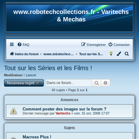
www.robotechcollections.fr - Varitechs
& Mechas
FAQ
S’enregistrer
Connexion
R
Index du forum
www.robotechcollections.fr - Robotech & Macross Toys French Forum !!!
Tout sur les Séries et les Films !
e
Tout sur les Séries et les Films !
c
Modérateur :
Lancer
h
Rechercher
Recherche avan
Nouveau sujet
e
40 sujets • Page
1
sur
1
r
c
Annonces
h
Comment poster des images sur le forum ?
Dernier message par
Varitechs
«
ven. 31 oct. 2008 17:07
e
r
Sujets
Macross Plus !