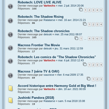
Robotech: LOVE LIVE ALIVE
Dernier message par
Varitechs
«
mer. 2 juil. 2014 20:06
Réponses :
104
1
2
3
4
5
Robotech: The Shadow Rising
Dernier message par
Ratatarse
«
mer. 16 avr. 2014 21:21
Réponses :
86
1
2
3
4
Robotech: The Shadow chronicles
Dernier message par
deisuki
«
mer. 25 mai 2011 08:07
Réponses :
165
1
4
5
6
7
…
Macross Frontier The Movie
Dernier message par
deisuki
«
jeu. 31 mars 2011 12:59
Réponses :
17
Robotech: Les comics de "The Shadow Chronicles"
Dernier message par
Varitechs
«
mar. 6 juil. 2010 12:43
Réponses :
77
1
2
3
4
Macross 7 (série TV & OAV)
Dernier message par
saucisse
«
mer. 6 mai 2009 17:35
Réponses :
69
1
2
3
Accord historique entre Harmony Gold et Big West !
Dernier message par
Varitechs
«
dim. 18 avr. 2021 00:09
Réponses :
8
Jushinki Pandora (2018)
Dernier message par
Ratatarse
«
sam. 5 mai 2018 15:08
Réponses :
19