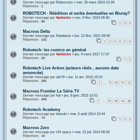
Dernier message par
Robocross
«
mer. 20 mars 2024 23:28
Réponses :
1
ROBOTECH - Réédition et sortie éventuelles en Bluray?
Dernier message par
Varitechs
«
ven. 9 févr. 2024 09:40
Réponses :
65
1
2
3
Macross Delta
Dernier message par
Ratatarse
«
lun. 22 févr. 2021 09:40
Réponses :
141
1
2
3
4
5
6
Robotech: les comics en général
Dernier message par
Varitechs
«
jeu. 9 mars 2017 17:37
Réponses :
29
1
2
Robotech Live Action (acteurs réels , aucune date
annoncée)
Dernier message par
odr78
«
lun. 11 avr. 2016 15:24
Réponses :
281
1
9
10
11
12
…
Macross Frontier La Série TV
Dernier message par
hal
«
jeu. 8 janv. 2015 15:51
Réponses :
492
1
17
18
19
20
…
Robotech Academy
Dernier message par
deisuki
«
mar. 5 août 2014 19:44
Réponses :
74
1
2
3
Macross Zero
Dernier message par
UN spacy
«
mar. 22 juil. 2014 06:56
Réponses :
10