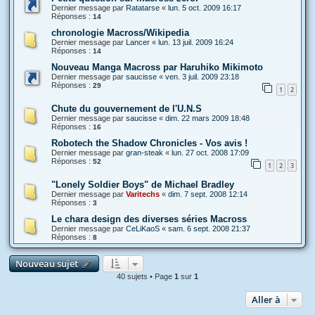
Dernier message par
Ratatarse
«
lun. 5 oct. 2009 16:17
Réponses :
14
chronologie Macross/Wikipedia
Dernier message par
Lancer
«
lun. 13 juil. 2009 16:24
Réponses :
14
Nouveau Manga Macross par Haruhiko Mikimoto
Dernier message par
saucisse
«
ven. 3 juil. 2009 23:18
Réponses :
29
1
2
Chute du gouvernement de l'U.N.S
Dernier message par
saucisse
«
dim. 22 mars 2009 18:48
Réponses :
16
Robotech the Shadow Chronicles - Vos avis !
Dernier message par
gran-steak
«
lun. 27 oct. 2008 17:09
Réponses :
52
1
2
3
"Lonely Soldier Boys" de Michael Bradley
Dernier message par
Varitechs
«
dim. 7 sept. 2008 12:14
Réponses :
3
Le chara design des diverses séries Macross
Dernier message par
CeLiKaoS
«
sam. 6 sept. 2008 21:37
Réponses :
8
Nouveau sujet
40 sujets • Page
1
sur
1
Aller à