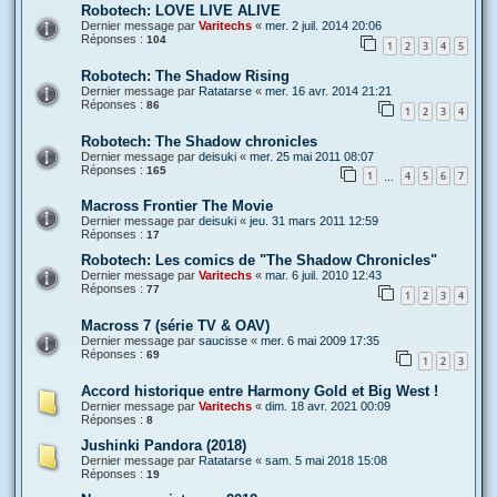
Robotech: LOVE LIVE ALIVE
Dernier message par
Varitechs
«
mer. 2 juil. 2014 20:06
Réponses :
104
1
2
3
4
5
Robotech: The Shadow Rising
Dernier message par
Ratatarse
«
mer. 16 avr. 2014 21:21
Réponses :
86
1
2
3
4
Robotech: The Shadow chronicles
Dernier message par
deisuki
«
mer. 25 mai 2011 08:07
Réponses :
165
1
4
5
6
7
…
Macross Frontier The Movie
Dernier message par
deisuki
«
jeu. 31 mars 2011 12:59
Réponses :
17
Robotech: Les comics de "The Shadow Chronicles"
Dernier message par
Varitechs
«
mar. 6 juil. 2010 12:43
Réponses :
77
1
2
3
4
Macross 7 (série TV & OAV)
Dernier message par
saucisse
«
mer. 6 mai 2009 17:35
Réponses :
69
1
2
3
Accord historique entre Harmony Gold et Big West !
Dernier message par
Varitechs
«
dim. 18 avr. 2021 00:09
Réponses :
8
Jushinki Pandora (2018)
Dernier message par
Ratatarse
«
sam. 5 mai 2018 15:08
Réponses :
19