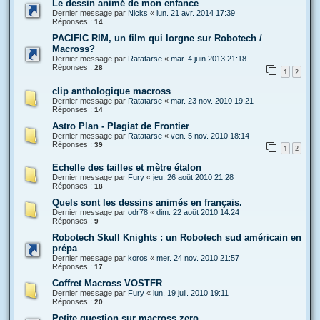
Le dessin animé de mon enfance
Dernier message par
Nicks
«
lun. 21 avr. 2014 17:39
Réponses :
14
PACIFIC RIM, un film qui lorgne sur Robotech /
Macross?
Dernier message par
Ratatarse
«
mar. 4 juin 2013 21:18
Réponses :
28
1
2
clip anthologique macross
Dernier message par
Ratatarse
«
mar. 23 nov. 2010 19:21
Réponses :
14
Astro Plan - Plagiat de Frontier
Dernier message par
Ratatarse
«
ven. 5 nov. 2010 18:14
Réponses :
39
1
2
Echelle des tailles et mètre étalon
Dernier message par
Fury
«
jeu. 26 août 2010 21:28
Réponses :
18
Quels sont les dessins animés en français.
Dernier message par
odr78
«
dim. 22 août 2010 14:24
Réponses :
9
Robotech Skull Knights : un Robotech sud américain en
prépa
Dernier message par
koros
«
mer. 24 nov. 2010 21:57
Réponses :
17
Coffret Macross VOSTFR
Dernier message par
Fury
«
lun. 19 juil. 2010 19:11
Réponses :
20
Petite question sur macross zero.