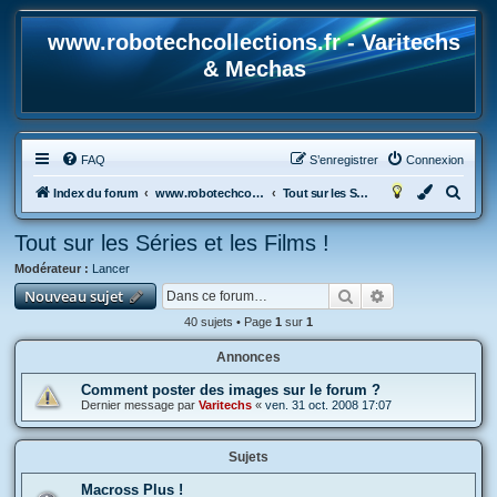
www.robotechcollections.fr - Varitechs
& Mechas
FAQ
S’enregistrer
Connexion
R
Index du forum
www.robotechcollections.fr - Robotech & Macross Toys French Forum !!!
Tout sur les Séries et les Films !
e
Tout sur les Séries et les Films !
c
Modérateur :
Lancer
h
Rechercher
Recherche avan
Nouveau sujet
e
40 sujets • Page
1
sur
1
r
c
Annonces
h
Comment poster des images sur le forum ?
Dernier message par
Varitechs
«
ven. 31 oct. 2008 17:07
e
r
Sujets
Macross Plus !