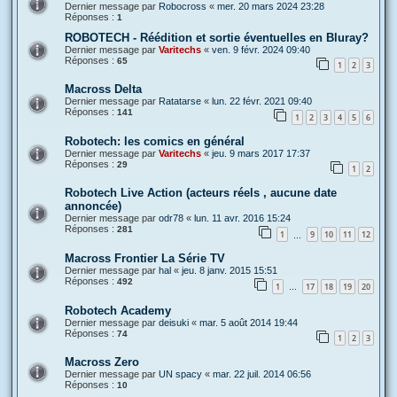
Dernier message par
Robocross
«
mer. 20 mars 2024 23:28
Réponses :
1
ROBOTECH - Réédition et sortie éventuelles en Bluray?
Dernier message par
Varitechs
«
ven. 9 févr. 2024 09:40
Réponses :
65
1
2
3
Macross Delta
Dernier message par
Ratatarse
«
lun. 22 févr. 2021 09:40
Réponses :
141
1
2
3
4
5
6
Robotech: les comics en général
Dernier message par
Varitechs
«
jeu. 9 mars 2017 17:37
Réponses :
29
1
2
Robotech Live Action (acteurs réels , aucune date
annoncée)
Dernier message par
odr78
«
lun. 11 avr. 2016 15:24
Réponses :
281
1
9
10
11
12
…
Macross Frontier La Série TV
Dernier message par
hal
«
jeu. 8 janv. 2015 15:51
Réponses :
492
1
17
18
19
20
…
Robotech Academy
Dernier message par
deisuki
«
mar. 5 août 2014 19:44
Réponses :
74
1
2
3
Macross Zero
Dernier message par
UN spacy
«
mar. 22 juil. 2014 06:56
Réponses :
10