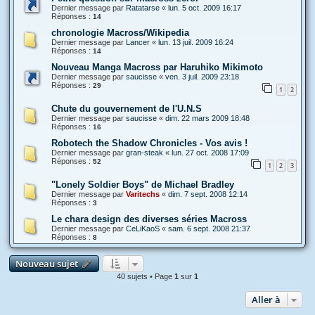
Dernier message par
Ratatarse
«
lun. 5 oct. 2009 16:17
Réponses :
14
chronologie Macross/Wikipedia
Dernier message par
Lancer
«
lun. 13 juil. 2009 16:24
Réponses :
14
Nouveau Manga Macross par Haruhiko Mikimoto
Dernier message par
saucisse
«
ven. 3 juil. 2009 23:18
Réponses :
29
1
2
Chute du gouvernement de l'U.N.S
Dernier message par
saucisse
«
dim. 22 mars 2009 18:48
Réponses :
16
Robotech the Shadow Chronicles - Vos avis !
Dernier message par
gran-steak
«
lun. 27 oct. 2008 17:09
Réponses :
52
1
2
3
"Lonely Soldier Boys" de Michael Bradley
Dernier message par
Varitechs
«
dim. 7 sept. 2008 12:14
Réponses :
3
Le chara design des diverses séries Macross
Dernier message par
CeLiKaoS
«
sam. 6 sept. 2008 21:37
Réponses :
8
Nouveau sujet
40 sujets • Page
1
sur
1
Aller à