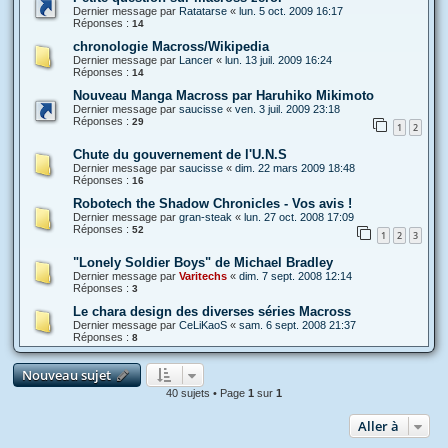
Dernier message par
Ratatarse
«
lun. 5 oct. 2009 16:17
Réponses :
14
chronologie Macross/Wikipedia
Dernier message par
Lancer
«
lun. 13 juil. 2009 16:24
Réponses :
14
Nouveau Manga Macross par Haruhiko Mikimoto
Dernier message par
saucisse
«
ven. 3 juil. 2009 23:18
Réponses :
29
1
2
Chute du gouvernement de l'U.N.S
Dernier message par
saucisse
«
dim. 22 mars 2009 18:48
Réponses :
16
Robotech the Shadow Chronicles - Vos avis !
Dernier message par
gran-steak
«
lun. 27 oct. 2008 17:09
Réponses :
52
1
2
3
"Lonely Soldier Boys" de Michael Bradley
Dernier message par
Varitechs
«
dim. 7 sept. 2008 12:14
Réponses :
3
Le chara design des diverses séries Macross
Dernier message par
CeLiKaoS
«
sam. 6 sept. 2008 21:37
Réponses :
8
Nouveau sujet
40 sujets • Page
1
sur
1
Aller à