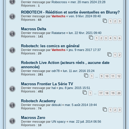
Dernier message par
Robocross
«
mer. 20 mars 2024 23:28
Réponses :
1
ROBOTECH - Réédition et sortie éventuelles en Bluray?
Dernier message par
Varitechs
«
ven. 9 févr. 2024 09:40
Réponses :
65
1
2
3
Macross Delta
Dernier message par
Ratatarse
«
lun. 22 févr. 2021 09:40
Réponses :
141
1
2
3
4
5
6
Robotech: les comics en général
Dernier message par
Varitechs
«
jeu. 9 mars 2017 17:37
Réponses :
29
1
2
Robotech Live Action (acteurs réels , aucune date
annoncée)
Dernier message par
odr78
«
lun. 11 avr. 2016 15:24
Réponses :
281
1
9
10
11
12
…
Macross Frontier La Série TV
Dernier message par
hal
«
jeu. 8 janv. 2015 15:51
Réponses :
492
1
17
18
19
20
…
Robotech Academy
Dernier message par
deisuki
«
mar. 5 août 2014 19:44
Réponses :
74
1
2
3
Macross Zero
Dernier message par
UN spacy
«
mar. 22 juil. 2014 06:56
Réponses :
10