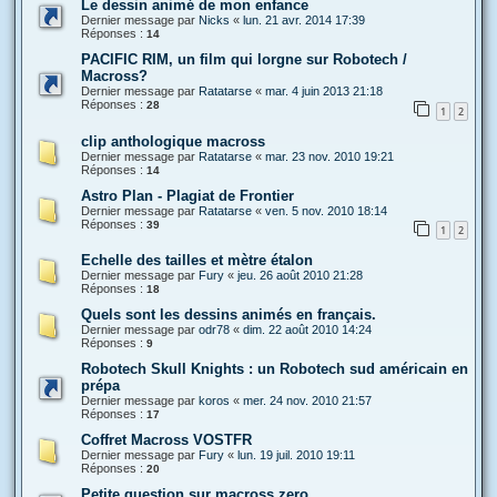
Le dessin animé de mon enfance
Dernier message par
Nicks
«
lun. 21 avr. 2014 17:39
Réponses :
14
PACIFIC RIM, un film qui lorgne sur Robotech /
Macross?
Dernier message par
Ratatarse
«
mar. 4 juin 2013 21:18
Réponses :
28
1
2
clip anthologique macross
Dernier message par
Ratatarse
«
mar. 23 nov. 2010 19:21
Réponses :
14
Astro Plan - Plagiat de Frontier
Dernier message par
Ratatarse
«
ven. 5 nov. 2010 18:14
Réponses :
39
1
2
Echelle des tailles et mètre étalon
Dernier message par
Fury
«
jeu. 26 août 2010 21:28
Réponses :
18
Quels sont les dessins animés en français.
Dernier message par
odr78
«
dim. 22 août 2010 14:24
Réponses :
9
Robotech Skull Knights : un Robotech sud américain en
prépa
Dernier message par
koros
«
mer. 24 nov. 2010 21:57
Réponses :
17
Coffret Macross VOSTFR
Dernier message par
Fury
«
lun. 19 juil. 2010 19:11
Réponses :
20
Petite question sur macross zero.