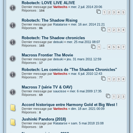
Robotech: LOVE LIVE ALIVE
Dernier message par
Varitechs
«
mer. 2 juil. 2014 20:06
Réponses :
104
1
2
3
4
5
Robotech: The Shadow Rising
Dernier message par
Ratatarse
«
mer. 16 avr. 2014 21:21
Réponses :
86
1
2
3
4
Robotech: The Shadow chronicles
Dernier message par
deisuki
«
mer. 25 mai 2011 08:07
Réponses :
165
1
4
5
6
7
…
Macross Frontier The Movie
Dernier message par
deisuki
«
jeu. 31 mars 2011 12:59
Réponses :
17
Robotech: Les comics de "The Shadow Chronicles"
Dernier message par
Varitechs
«
mar. 6 juil. 2010 12:43
Réponses :
77
1
2
3
4
Macross 7 (série TV & OAV)
Dernier message par
saucisse
«
mer. 6 mai 2009 17:35
Réponses :
69
1
2
3
Accord historique entre Harmony Gold et Big West !
Dernier message par
Varitechs
«
dim. 18 avr. 2021 00:09
Réponses :
8
Jushinki Pandora (2018)
Dernier message par
Ratatarse
«
sam. 5 mai 2018 15:08
Réponses :
19