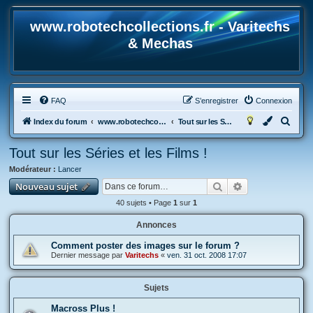
www.robotechcollections.fr - Varitechs
& Mechas
FAQ
S’enregistrer
Connexion
R
Index du forum
www.robotechcollections.fr - Robotech & Macross Toys French Forum !!!
Tout sur les Séries et les Films !
e
Tout sur les Séries et les Films !
c
Modérateur :
Lancer
h
Rechercher
Recherche avan
Nouveau sujet
e
40 sujets • Page
1
sur
1
r
c
Annonces
h
Comment poster des images sur le forum ?
Dernier message par
Varitechs
«
ven. 31 oct. 2008 17:07
e
r
Sujets
Macross Plus !