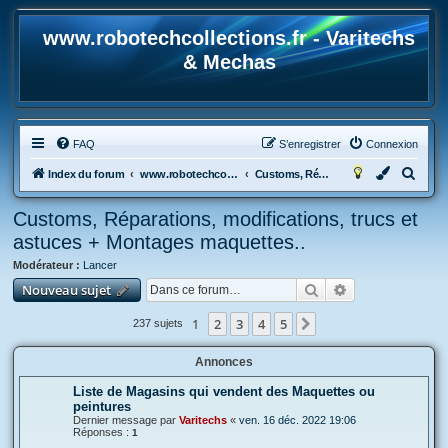
www.robotechcollections.fr - Varitechs
& Mechas
FAQ
S’enregistrer
Connexion
R
Index du forum
www.robotechcollections.fr - Robotech & Macross Toys French Forum !!!
Customs, Réparations, modifications, trucs et astuces + Montages maquettes..
e
Customs, Réparations, modifications, trucs et
c
astuces + Montages maquettes..
h
Modérateur :
Lancer
e
Rechercher
Recherche avan
Nouveau sujet
r
c
1
2
3
4
5
Suivante
237 sujets
h
Annonces
e
r
Liste de Magasins qui vendent des Maquettes ou
peintures
Dernier message par
Varitechs
«
ven. 16 déc. 2022 19:06
Réponses :
1