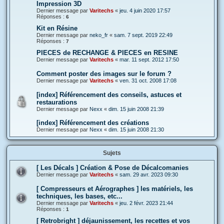
Impression 3D
Dernier message par
Varitechs
«
jeu. 4 juin 2020 17:57
Réponses :
6
Kit en Résine
Dernier message par
neko_fr
«
sam. 7 sept. 2019 22:49
Réponses :
7
PIECES de RECHANGE & PIECES en RESINE
Dernier message par
Varitechs
«
mar. 11 sept. 2012 17:50
Comment poster des images sur le forum ?
Dernier message par
Varitechs
«
ven. 31 oct. 2008 17:08
[index] Référencement des conseils, astuces et
restaurations
Dernier message par
Nexx
«
dim. 15 juin 2008 21:39
[index] Référencement des créations
Dernier message par
Nexx
«
dim. 15 juin 2008 21:30
Sujets
[ Les Décals ] Création & Pose de Décalcomanies
Dernier message par
Varitechs
«
sam. 29 avr. 2023 09:30
[ Compresseurs et Aérographes ] les matériels, les
techniques, les bases, etc...
Dernier message par
Varitechs
«
jeu. 2 févr. 2023 21:44
Réponses :
1
[ Retrobright ] déjaunissement, les recettes et vos