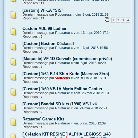
Réponses :
17
[custom] VF-1A "SIS"
Dernier message par
Robocross
«
dim. 6 oct. 2019 21:39
Réponses :
97
1
2
3
4
Custom ADL-98 Ladher
Dernier message par
Ratatarse
«
ven. 13 sept. 2019 17:14
Réponses :
5
[Custom] Bastion DéclassII
Dernier message par
Ratatarse
«
ven. 13 juil. 2018 19:56
Réponses :
5
[Maquette] VF-1D Gerwalk (commission privée)
Dernier message par
Ratatarse
«
dim. 8 juil. 2018 10:20
Réponses :
3
[Custom] 1/64 F-14 Shin Kudo (Macross Zéro)
Dernier message par
Varitechs
«
ven. 8 juin 2018 15:01
Réponses :
3
[Custom] 1/60 VF-1A Myria Fallina Genius
Dernier message par
Ratatarse
«
sam. 26 mai 2018 21:31
Réponses :
7
[Custom] Bandai SD kits (1990) VF-1 x4
Dernier message par
Ratatarse
«
jeu. 24 mai 2018 22:21
Réponses :
2
Ratatarse' Garage Kits
Dernier message par
Ratatarse
«
jeu. 5 avr. 2018 12:39
Réponses :
4
[ Création KIT RESINE ] ALPHA LEGIOSS 1/48