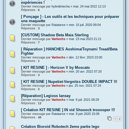
expériences !
Dernier message par
hybridmecha
«
mar. 24 mai 2022 12:13
Réponses :
6
[ Ponçage ] - Les outils et les techniques pour préparer
une maquette
Dernier message par
Ratatarse
«
mer. 15 juil. 2020 09:04
Réponses :
3
[CUSTOM] Shadow Beta Maia Sterling
Dernier message par
Varitechs
«
mar. 23 mai 2023 21:21
Réponses :
7
[ Réparation ] HANCHES Aoshima/Toynami Tread/Beta
Fighter
Dernier message par
Varitechs
«
dim. 12 févr. 2023 23:00
Réponses :
1
[ KIT RESINE ] - Horizon V by Moscato
Dernier message par
Varitechs
«
mer. 20 avr. 2022 07:20
Réponses :
3
[ KIT RESINE ] Nupetiet-Vergnitzs DOUBLE IMPACT !!!
Dernier message par
Varitechs
«
jeu. 25 nov. 2021 07:24
Réponses :
2
[Réparation] Legioss lansay
Dernier message par
Varitechs
«
mar. 6 juil. 2021 08:29
Réponses :
12
[ Création KIT RESINE ] IN vid Shooock trooooper !!!
Dernier message par
Ratatarse
«
mar. 9 juin 2020 15:09
Réponses :
45
1
2
Création Bioroid Robotech 2eme partie lego