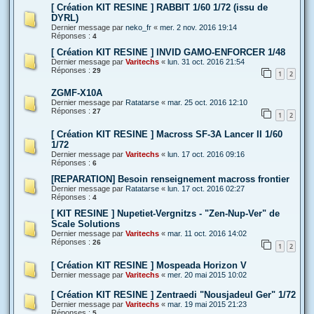
[ Création KIT RESINE ] RABBIT 1/60 1/72 (issu de
DYRL)
Dernier message par
neko_fr
«
mer. 2 nov. 2016 19:14
Réponses :
4
[ Création KIT RESINE ] INVID GAMO-ENFORCER 1/48
Dernier message par
Varitechs
«
lun. 31 oct. 2016 21:54
Réponses :
29
1
2
ZGMF-X10A
Dernier message par
Ratatarse
«
mar. 25 oct. 2016 12:10
Réponses :
27
1
2
[ Création KIT RESINE ] Macross SF-3A Lancer II 1/60
1/72
Dernier message par
Varitechs
«
lun. 17 oct. 2016 09:16
Réponses :
6
[REPARATION] Besoin renseignement macross frontier
Dernier message par
Ratatarse
«
lun. 17 oct. 2016 02:27
Réponses :
4
[ KIT RESINE ] Nupetiet-Vergnitzs - "Zen-Nup-Ver" de
Scale Solutions
Dernier message par
Varitechs
«
mar. 11 oct. 2016 14:02
Réponses :
26
1
2
[ Création KIT RESINE ] Mospeada Horizon V
Dernier message par
Varitechs
«
mer. 20 mai 2015 10:02
[ Création KIT RESINE ] Zentraedi "Nousjadeul Ger" 1/72
Dernier message par
Varitechs
«
mar. 19 mai 2015 21:23
Réponses :
5