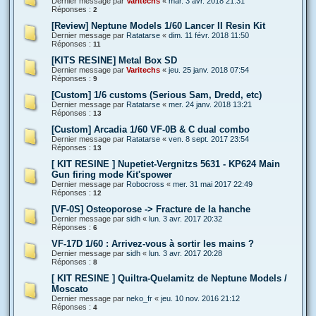
Dernier message par
Varitechs
«
mar. 3 avr. 2018 21:31
Réponses :
2
[Review] Neptune Models 1/60 Lancer II Resin Kit
Dernier message par
Ratatarse
«
dim. 11 févr. 2018 11:50
Réponses :
11
[KITS RESINE] Metal Box SD
Dernier message par
Varitechs
«
jeu. 25 janv. 2018 07:54
Réponses :
9
[Custom] 1/6 customs (Serious Sam, Dredd, etc)
Dernier message par
Ratatarse
«
mer. 24 janv. 2018 13:21
Réponses :
13
[Custom] Arcadia 1/60 VF-0B & C dual combo
Dernier message par
Ratatarse
«
ven. 8 sept. 2017 23:54
Réponses :
13
[ KIT RESINE ] Nupetiet-Vergnitzs 5631 - KP624 Main
Gun firing mode Kit'spower
Dernier message par
Robocross
«
mer. 31 mai 2017 22:49
Réponses :
12
[VF-0S] Osteoporose -> Fracture de la hanche
Dernier message par
sidh
«
lun. 3 avr. 2017 20:32
Réponses :
6
VF-17D 1/60 : Arrivez-vous à sortir les mains ?
Dernier message par
sidh
«
lun. 3 avr. 2017 20:28
Réponses :
8
[ KIT RESINE ] Quiltra-Quelamitz de Neptune Models /
Moscato
Dernier message par
neko_fr
«
jeu. 10 nov. 2016 21:12
Réponses :
4