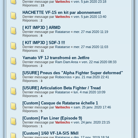
Dernier message par
Varitechs
«
ven. 5 juin 2020 23:18
Réponses :
15
HACHETTE VF-1S en kit par abonnement
Dernier message par
Varitechs
«
ven. 5 juin 2020 13:40
Réponses :
2
[ KIT IMP3D ] ARMD
Dernier message par
Ratatarse
«
mer. 27 mai 2020 11:19
Réponses :
8
[ KIT IMP3D ] SDF-3 !!!
Dernier message par
Ratatarse
«
mer. 27 mai 2020 11:03
Réponses :
11
Yamato VF 1J transfromé en Jetfire
Dernier message par
Ram Dam Area
«
ven. 22 mai 2020 08:33
Réponses :
2
[USURE] Pneus des "Alpha Fighter Super deformed"
Dernier message par
Robocross
«
jeu. 21 mai 2020 22:41
Réponses :
3
[USURE] Articulation Beta Fighter / Tread
Dernier message par
Ratatarse
«
lun. 4 mai 2020 10:09
Réponses :
4
[Custom] Casque de Ratatarse échelle 1
Dernier message par
Varitechs
«
sam. 25 janv. 2020 17:46
Réponses :
5
[Custom] Fan Liner (Episode 9)
Dernier message par
Varitechs
«
ven. 24 janv. 2020 23:15
Réponses :
1
[Custom] 1/60 VF-1A-SIS MkII
Dernier message par
Ratatarse
«
dim. 17 nov. 2019 18:24