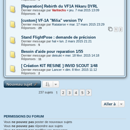
[Reparation] Rebirth du VF1A Hikaru DYRL
Dernier message par
Varitechs
«
jeu. 7 mai 2015 13:09
Réponses :
8
[custom] VF-1A "Milia" version TV
Dernier message par
Ratatarse
«
mar. 17 mars 2015 23:29
Réponses :
29
1
2
Stand FlightPose : demande de précision
Dernier message par
hal
«
lun. 2 mars 2015 21:21
Réponses :
5
Besoin d'aide pour reparation 1/55
Dernier message par
deisuki
«
mer. 18 févr. 2015 14:18
Réponses :
11
[ Création KIT RESINE ] INVID SCOUT 1/48
Dernier message par
Lancer
«
dim. 8 févr. 2015 11:12
Réponses :
2
Nouveau sujet
1
2
3
4
5
Suivante
237 sujets
Aller à
PERMISSIONS DU FORUM
Vous
ne pouvez pas
poster de nouveaux sujets
Vous
ne pouvez pas
répondre aux sujets