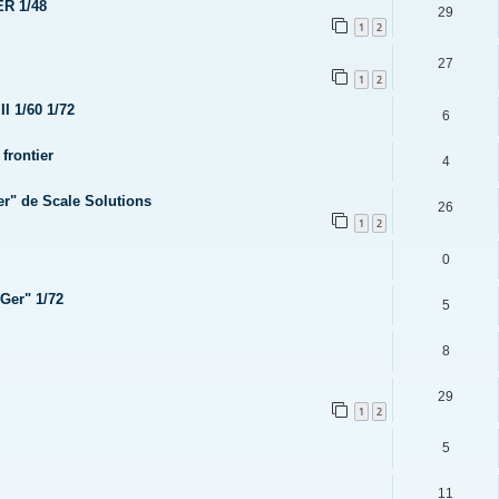
ER 1/48
29
1
2
27
1
2
I 1/60 1/72
6
frontier
4
er" de Scale Solutions
26
1
2
0
Ger" 1/72
5
8
29
1
2
5
11