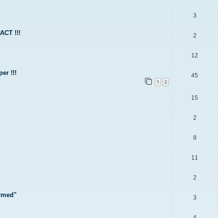
3
ACT !!!
2
12
er !!!
45
1
2
15
2
8
11
2
ormed"
3
4