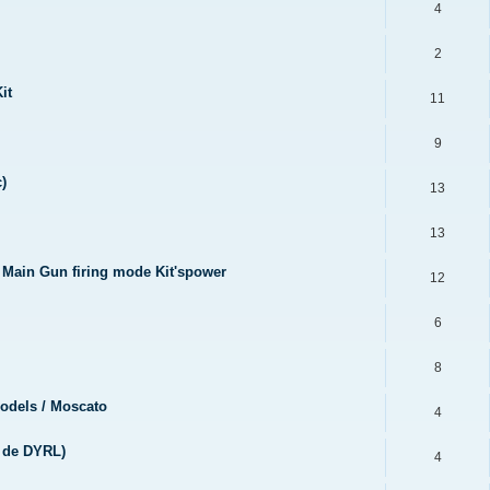
4
2
it
11
9
)
13
13
4 Main Gun firing mode Kit'spower
12
6
8
Models / Moscato
4
u de DYRL)
4