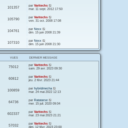
par
Varitechs
101357
mar. 11 sept. 2012 17:50
par
Varitechs
105790
ven. 31 oct. 2008 17:08
par
Nexx
104761
dim. 15 juin 2008 21:39
par
Nexx
107310
dim. 15 juin 2008 21:30
VUES
DERNIER MESSAGE
par
Varitechs
75012
sam. 29 avr. 2023 09:30
par
Varitechs
60812
jeu. 2 févr. 2023 21:44
par
hybridmecha
100859
mar. 24 mai 2022 12:13
par
Ratatarse
64736
mer. 15 juil. 2020 09:04
par
Varitechs
602337
mar. 23 mai 2023 21:21
par
Varitechs
57032
dim. 12 févr. 2023 23:00