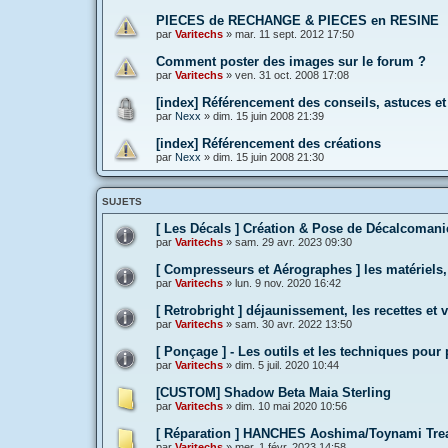
PIECES de RECHANGE & PIECES en RESINE
par
Varitechs
»
mar. 11 sept. 2012 17:50
Comment poster des images sur le forum ?
par
Varitechs
»
ven. 31 oct. 2008 17:08
[index] Référencement des conseils, astuces et
par
Nexx
»
dim. 15 juin 2008 21:39
[index] Référencement des créations
par
Nexx
»
dim. 15 juin 2008 21:30
SUJETS
[ Les Décals ] Création & Pose de Décalcomani
par
Varitechs
»
sam. 29 avr. 2023 09:30
[ Compresseurs et Aérographes ] les matériels, 
par
Varitechs
»
lun. 9 nov. 2020 16:42
[ Retrobright ] déjaunissement, les recettes et 
par
Varitechs
»
sam. 30 avr. 2022 13:50
[ Ponçage ] - Les outils et les techniques pou
par
Varitechs
»
dim. 5 juil. 2020 10:44
[CUSTOM] Shadow Beta Maia Sterling
par
Varitechs
»
dim. 10 mai 2020 10:56
[ Réparation ] HANCHES Aoshima/Toynami Trea
par
Varitechs
»
mer. 1 févr. 2023 14:58