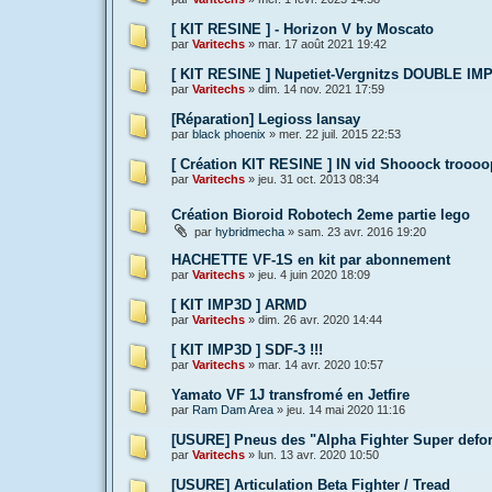
[ KIT RESINE ] - Horizon V by Moscato
par
Varitechs
»
mar. 17 août 2021 19:42
[ KIT RESINE ] Nupetiet-Vergnitzs DOUBLE IMP
par
Varitechs
»
dim. 14 nov. 2021 17:59
[Réparation] Legioss lansay
par
black phoenix
»
mer. 22 juil. 2015 22:53
[ Création KIT RESINE ] IN vid Shooock troooop
par
Varitechs
»
jeu. 31 oct. 2013 08:34
Création Bioroid Robotech 2eme partie lego
par
hybridmecha
»
sam. 23 avr. 2016 19:20
HACHETTE VF-1S en kit par abonnement
par
Varitechs
»
jeu. 4 juin 2020 18:09
[ KIT IMP3D ] ARMD
par
Varitechs
»
dim. 26 avr. 2020 14:44
[ KIT IMP3D ] SDF-3 !!!
par
Varitechs
»
mar. 14 avr. 2020 10:57
Yamato VF 1J transfromé en Jetfire
par
Ram Dam Area
»
jeu. 14 mai 2020 11:16
[USURE] Pneus des "Alpha Fighter Super def
par
Varitechs
»
lun. 13 avr. 2020 10:50
[USURE] Articulation Beta Fighter / Tread