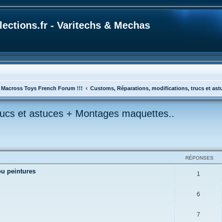
ections.fr - Varitechs & Mechas
 Macross Toys French Forum !!!
Customs, Réparations, modifications, trucs et as
rucs et astuces + Montages maquettes..
cher
cherche avancée
RÉPONSES
ou peintures
1
6
7