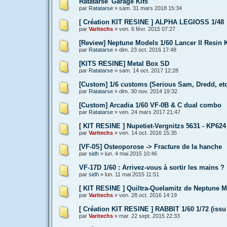
Ratatarse' Garage Kits
par
Ratatarse
»
sam. 31 mars 2018 15:34
[ Création KIT RESINE ] ALPHA LEGIOSS 1/48
par
Varitechs
»
ven. 6 févr. 2015 07:27
[Review] Neptune Models 1/60 Lancer II Resin K
par
Ratatarse
»
dim. 23 oct. 2016 17:48
[KITS RESINE] Metal Box SD
par
Ratatarse
»
sam. 14 oct. 2017 12:28
[Custom] 1/6 customs (Serious Sam, Dredd, etc
par
Ratatarse
»
dim. 30 nov. 2014 19:32
[Custom] Arcadia 1/60 VF-0B & C dual combo
par
Ratatarse
»
ven. 24 mars 2017 21:47
[ KIT RESINE ] Nupetiet-Vergnitzs 5631 - KP62
par
Varitechs
»
ven. 14 oct. 2016 15:35
[VF-0S] Osteoporose -> Fracture de la hanche
par
sidh
»
lun. 4 mai 2015 10:46
VF-17D 1/60 : Arrivez-vous à sortir les mains ?
par
sidh
»
lun. 11 mai 2015 11:51
[ KIT RESINE ] Quiltra-Quelamitz de Neptune 
par
Varitechs
»
ven. 28 oct. 2016 14:19
[ Création KIT RESINE ] RABBIT 1/60 1/72 (iss
par
Varitechs
»
mar. 22 sept. 2015 22:33