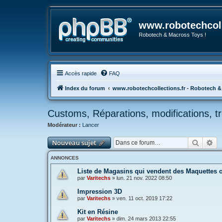
www.robotechcoll
Robotech & Macross Toys !
Accès rapide
FAQ
Index du forum
www.robotechcollections.fr - Robotech &
Customs, Réparations, modifications, t
Modérateur :
Lancer
Recher
Re
Nouveau sujet
ANNONCES
Liste de Magasins qui vendent des Maquettes 
par
Varitechs
»
lun. 21 nov. 2022 08:50
Impression 3D
par
Varitechs
»
ven. 11 oct. 2019 17:22
Kit en Résine
par
Varitechs
»
dim. 24 mars 2013 22:55