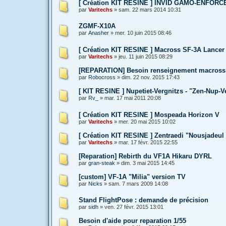
[ Création KIT RESINE ] INVID GAMO-ENFORC
par
Varitechs
»
sam. 22 mars 2014 10:31
ZGMF-X10A
par
Anasher
»
mer. 10 juin 2015 08:46
[ Création KIT RESINE ] Macross SF-3A Lancer I
par
Varitechs
»
jeu. 11 juin 2015 08:29
[REPARATION] Besoin renseignement macross 
par
Robocross
»
dim. 22 nov. 2015 17:43
[ KIT RESINE ] Nupetiet-Vergnitzs - "Zen-Nup-V
par
Rv_
»
mar. 17 mai 2011 20:08
[ Création KIT RESINE ] Mospeada Horizon V
par
Varitechs
»
mer. 20 mai 2015 10:02
[ Création KIT RESINE ] Zentraedi "Nousjadeul 
par
Varitechs
»
mar. 17 févr. 2015 22:55
[Reparation] Rebirth du VF1A Hikaru DYRL
par
gran-steak
»
dim. 3 mai 2015 14:45
[custom] VF-1A "Milia" version TV
par
Nicks
»
sam. 7 mars 2009 14:08
Stand FlightPose : demande de précision
par
sidh
»
ven. 27 févr. 2015 13:01
Besoin d'aide pour reparation 1/55