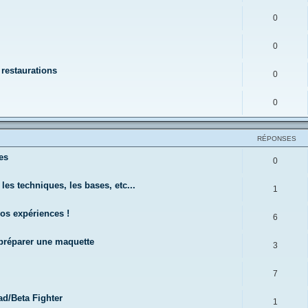
0
0
 restaurations
0
0
RÉPONSES
es
0
les techniques, les bases, etc...
1
vos expériences !
6
r préparer une maquette
3
7
d/Beta Fighter
1