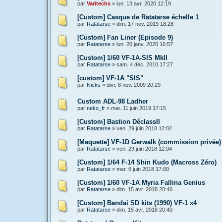
par
Varitechs
»
lun. 13 avr. 2020 12:19
[Custom] Casque de Ratatarse échelle 1
par
Ratatarse
»
dim. 17 nov. 2019 18:28
[Custom] Fan Liner (Episode 9)
par
Ratatarse
»
lun. 20 janv. 2020 16:57
[Custom] 1/60 VF-1A-SIS MkII
par
Ratatarse
»
sam. 4 déc. 2010 17:27
[custom] VF-1A "SIS"
par
Nicks
»
dim. 8 nov. 2009 20:29
Custom ADL-98 Ladher
par
neko_fr
»
mar. 11 juin 2019 17:15
[Custom] Bastion DéclassII
par
Ratatarse
»
ven. 29 juin 2018 12:02
[Maquette] VF-1D Gerwalk (commission privée)
par
Ratatarse
»
ven. 29 juin 2018 12:04
[Custom] 1/64 F-14 Shin Kudo (Macross Zéro)
par
Ratatarse
»
mer. 6 juin 2018 17:00
[Custom] 1/60 VF-1A Myria Fallina Genius
par
Ratatarse
»
dim. 15 avr. 2018 20:46
[Custom] Bandai SD kits (1990) VF-1 x4
par
Ratatarse
»
dim. 15 avr. 2018 20:40