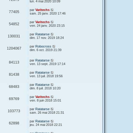
lun. 4 mai 2020 10:09
par
Varitechs
77405
sam. 25 janv. 2020 17:46
par
Varitechs
54852
ven. 24 janv. 2020 23:15
par
Ratatarse
130031
dim. 17 nov. 2019 18:24
par
Robocross
1204067
dim. 6 oct. 2019 21:39
par
Ratatarse
84113
ven. 13 sept. 2019 17:14
par
Ratatarse
81438
ven. 13 juil. 2018 19:56
par
Ratatarse
68483
dim. 8 juil. 2018 10:20
par
Varitechs
69769
ven. 8 juin 2018 15:01
par
Ratatarse
103773
sam. 26 mai 2018 21:31
par
Ratatarse
62898
jeu. 24 mai 2018 22:21