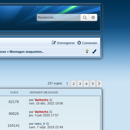
Rechercher
Recherche avancée
S’enregistrer
Connexion
tuces + Montages maquettes..
1
2
3
4
5
Suivante
237 sujets
VUES
DERNIER MESSAGE
par
Varitechs
62178
ven. 16 déc. 2022 19:06
par
Varitechs
90626
jeu. 4 juin 2020 17:57
par
neko_fr
104141
sam. 7 sept. 2019 22:49