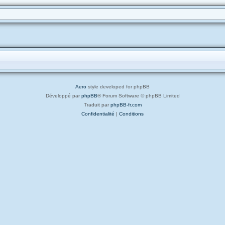
Aero
style developed for phpBB
Développé par
phpBB
® Forum Software © phpBB Limited
Traduit par
phpBB-fr.com
Confidentialité
|
Conditions