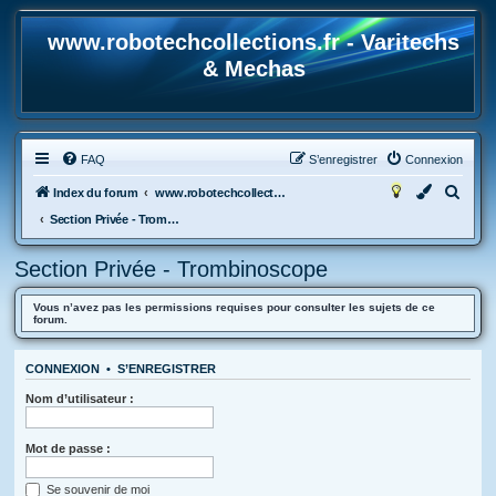
www.robotechcollections.fr - Varitechs
& Mechas
FAQ
S’enregistrer
Connexion
R
Index du forum
www.robotechcollections.fr - Robotech & Macross Toys French Forum !!!
e
Section Privée - Trombinoscope
c
Section Privée - Trombinoscope
h
e
Vous n’avez pas les permissions requises pour consulter les sujets de ce
forum.
r
c
CONNEXION
•
S’ENREGISTRER
h
Nom d’utilisateur :
e
r
Mot de passe :
Se souvenir de moi