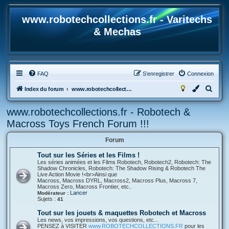
www.robotechcollections.fr - Varitechs
& Mechas
FAQ
S’enregistrer
Connexion
R
Index du forum
www.robotechcollections.fr - Robotech & Macross Toys French Forum !!!
e
www.robotechcollections.fr - Robotech &
c
Macross Toys French Forum !!!
h
e
Forum
r
Tout sur les Séries et les Films !
Les séries animées et les Films Robotech, Robotech2, Robotech: The
c
Shadow Chronicles, Robotech: The Shadow Rising & Robotech The
Live Action Movie !<br>Ainsi que
h
Macross, Macross DYRL, Macross2, Macross Plus, Macross 7,
Macross Zero, Macross Frontier, etc..
e
Lancer
Modérateur :
Sujets :
r
41
Tout sur les jouets & maquettes Robotech et Macross
Les news, vos impressions, vos questions, etc...
PENSEZ à VISITER
www.ROBOTECHCOLLECTIONS.FR
pour les