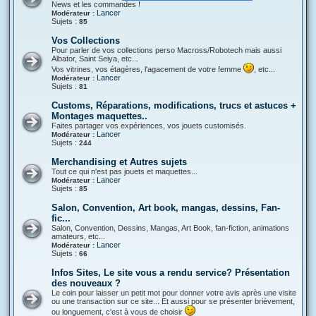
News et les commandes !
Lancer
Modérateur :
Sujets :
85
Vos Collections
Pour parler de vos collections perso Macross/Robotech mais aussi
Albator, Saint Seiya, etc...
Vos vitrines, vos étagères, l'agacement de votre femme
, etc...
Lancer
Modérateur :
Sujets :
81
Customs, Réparations, modifications, trucs et astuces +
Montages maquettes..
Faites partager vos expériences, vos jouets customisés.
Lancer
Modérateur :
Sujets :
244
Merchandising et Autres sujets
Tout ce qui n'est pas jouets et maquettes...
Lancer
Modérateur :
Sujets :
85
Salon, Convention, Art book, mangas, dessins, Fan-
fic...
Salon, Convention, Dessins, Mangas, Art Book, fan-fiction, animations
amateurs, etc...
Lancer
Modérateur :
Sujets :
66
Infos Sites, Le site vous a rendu service? Présentation
des nouveaux ?
Le coin pour laisser un petit mot pour donner votre avis après une visite
ou une transaction sur ce site... Et aussi pour se présenter brièvement,
ou longuement, c'est à vous de choisir