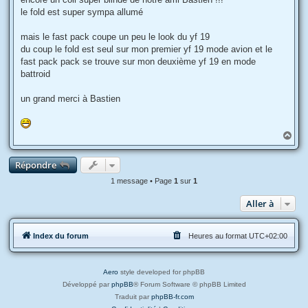
a
g
le fold est super sympa allumé
e
mais le fast pack coupe un peu le look du yf 19
du coup le fold est seul sur mon premier yf 19 mode avion et le
fast pack pack se trouve sur mon deuxième yf 19 en mode
battroid
un grand merci à Bastien
H
a
u
Répondre
t
1 message • Page
1
sur
1
Aller à
Index du forum
Heures au format
UTC+02:00
Aero
style developed for phpBB
Développé par
phpBB
® Forum Software © phpBB Limited
Traduit par
phpBB-fr.com