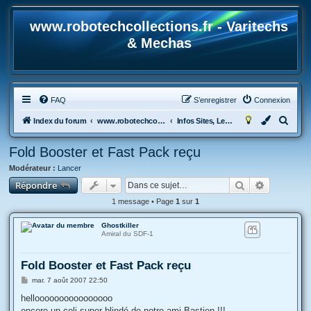
www.robotechcollections.fr - Varitechs
& Mechas
FAQ
S’enregistrer
Connexion
R
Index du forum
www.robotechcollections.fr - Robotech & Macross Toys French Forum !!!
Infos Sites, Le site vous a rendu service? Présentation des nouveaux ?
e
Fold Booster et Fast Pack reçu
c
Modérateur :
Lancer
h
Rechercher
Recherche
Répondre
e
1 message • Page
1
sur
1
r
c
Ghostkiller
Amiral du SDF-1
h
e
Fold Booster et Fast Pack reçu
r
M
mar. 7 août 2007 22:50
e
s
helloooooooooooooooo
s
encore un coli super blindé de notre ami Bastien !!!