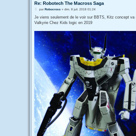
Re: Robotech The Macross Saga
M
par
Robocross
»
dim. 8 juil. 2018 01:24
e
s
Je viens seulement de le voir sur BBTS, Kitz concept va so
s
Valkyrie Chez Kids logic en 2019
a
g
e