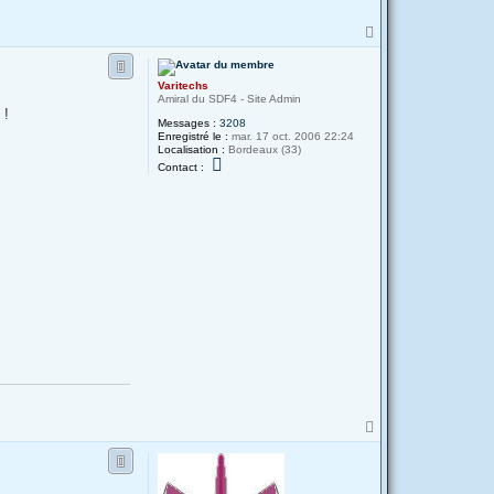
H
a
u
t
Varitechs
Amiral du SDF4 - Site Admin
 !
Messages :
3208
Enregistré le :
mar. 17 oct. 2006 22:24
Localisation :
Bordeaux (33)
C
Contact :
o
n
t
a
c
t
e
r
V
a
r
i
t
e
c
h
s
H
a
u
t