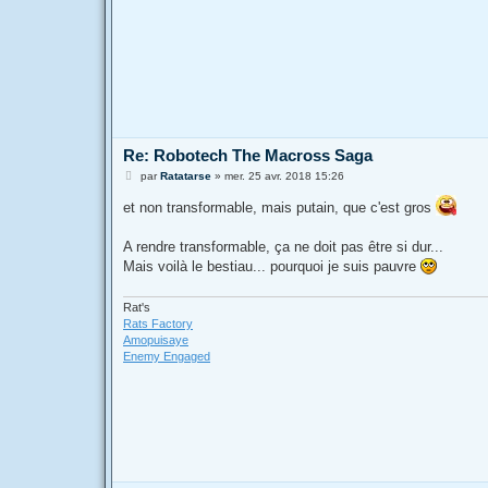
Re: Robotech The Macross Saga
M
par
Ratatarse
»
mer. 25 avr. 2018 15:26
e
s
et non transformable, mais putain, que c'est gros
s
a
g
A rendre transformable, ça ne doit pas être si dur...
e
Mais voilà le bestiau... pourquoi je suis pauvre
Rat's
Rats Factory
Amopuisaye
Enemy Engaged