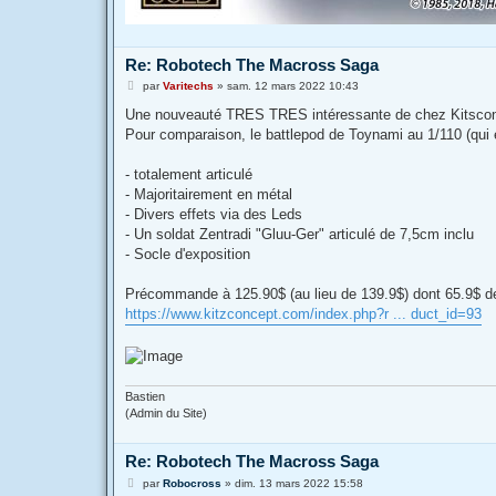
Re: Robotech The Macross Saga
M
par
Varitechs
»
sam. 12 mars 2022 10:43
e
s
Une nouveauté TRES TRES intéressante de chez Kitsconce
s
Pour comparaison, le battlepod de Toynami au 1/110 (qui e
a
g
e
- totalement articulé
- Majoritairement en métal
- Divers effets via des Leds
- Un soldat Zentradi "Gluu-Ger" articulé de 7,5cm inclu
- Socle d'exposition
Précommande à 125.90$ (au lieu de 139.9$) dont 65.9$ de
https://www.kitzconcept.com/index.php?r ... duct_id=93
Bastien
(Admin du Site)
Re: Robotech The Macross Saga
M
par
Robocross
»
dim. 13 mars 2022 15:58
e