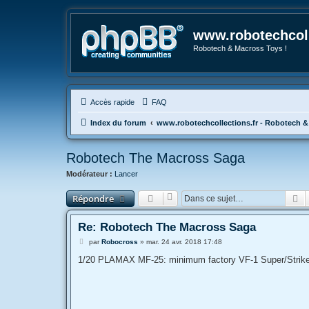
www.robotechcoll
Robotech & Macross Toys !
Accès rapide
FAQ
Index du forum
www.robotechcollections.fr - Robotech &
Robotech The Macross Saga
Modérateur :
Lancer
R
Répondre
Re: Robotech The Macross Saga
M
par
Robocross
»
mar. 24 avr. 2018 17:48
e
s
1/20 PLAMAX MF-25: minimum factory VF-1 Super/Strike
s
a
g
e