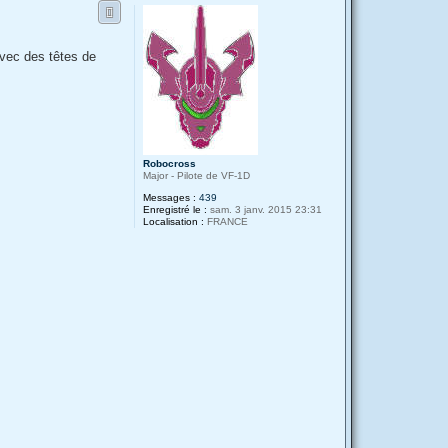
a
u
c
t
t
e
r
avec des têtes de
R
a
t
a
t
a
r
s
e
Robocross
Major - Pilote de VF-1D
Messages :
439
Enregistré le :
sam. 3 janv. 2015 23:31
Localisation :
FRANCE