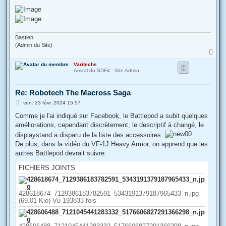
Bastien
(Admin du Site)
H
a
Varitechs
u
Amiral du SDF4 - Site Admin
t
Re: Robotech The Macross Saga
M
ven. 23 févr. 2024 15:57
e
s
Comme je l'ai indiqué sur Facebook, le Battlepod a subit quelques
s
améliorations, cependant discrètement, le descriptif à changé, le
a
g
displaystand a disparu de la liste des accessoires.
e
De plus, dans la vidéo du VF-1J Heavy Armor, on apprend que les
autres Battlepod devrait suivre.
FICHIERS JOINTS
428618674_7129386183782591_5343191379187965433_n.jpg
(69.01 Kio) Vu 193833 fois