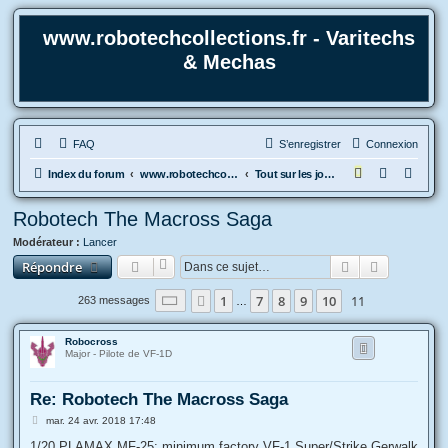
www.robotechcollections.fr - Varitechs
& Mechas
FAQ
S’enregistrer
Connexion
R
Index du forum
www.robotechcollections.fr - Robotech & Macross Toys French Forum !!!
Tout sur les jouets & maquettes Robotech et Macross
e
Robotech The Macross Saga
c
Modérateur :
Lancer
h
Rechercher
Recherche
Répondre
e
r
Page
11
sur
11
1
7
8
9
10
11
Précédente
263 messages
…
c
h
Robocross
Major - Pilote de VF-1D
e
r
Re: Robotech The Macross Saga
M
mar. 24 avr. 2018 17:48
e
s
1/20 PLAMAX MF-25: minimum factory VF-1 Super/Strike Gerwalk