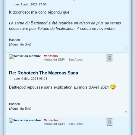
M
mer. 2 août 2023 17:03
e
s
Kitzconcept m'a donc répondu que :
s
a
g
La sortie du Battlepod a été retardée en raison de plus de temps
e
nécessaire pour l'étape de finalisation, il sortira en novembre
Bastien
(Admin du Site)
H
a
Varitechs
u
Amiral du SDF4 - Site Admin
t
Re: Robotech The Macross Saga
M
sam. 9 déc. 2023 08:58
e
s
Battlepod repoussé sans explication au mois d'Avril 2024
s
a
g
e
Bastien
(Admin du Site)
H
a
Varitechs
u
Amiral du SDF4 - Site Admin
t