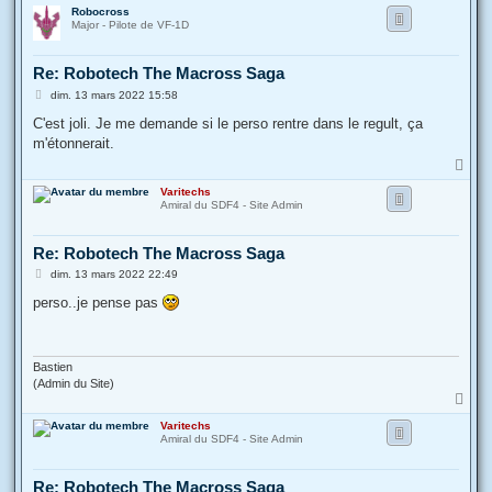
a
Robocross
u
Major - Pilote de VF-1D
t
Re: Robotech The Macross Saga
M
dim. 13 mars 2022 15:58
e
s
C'est joli. Je me demande si le perso rentre dans le regult, ça
s
m'étonnerait.
a
g
H
e
a
Varitechs
u
Amiral du SDF4 - Site Admin
t
Re: Robotech The Macross Saga
M
dim. 13 mars 2022 22:49
e
s
perso..je pense pas
s
a
g
e
Bastien
(Admin du Site)
H
a
Varitechs
u
Amiral du SDF4 - Site Admin
t
Re: Robotech The Macross Saga