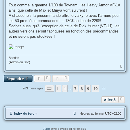
e
s
Tout comme la gamme 1/100 de Toynami, les Heavy Armor VF-1A
s
ainsi que celle de Max et Miriya vont suivrent !
a
g
A chaque fois la précommande offre le valkyrie avec l'armure pour
e
les 50 premières commandes !... 130$ au lieu de 229$!
Sachez aussi qu'à l'exception de celle de Rick Hunter (VF-1J), les
autres versions seront fabriquées en fonction des précommandes
et ne seront pas stockées !
Bastien
(Admin du Site)
H
a
u
Répondre
t
Page
11
sur
11
1
7
8
9
10
11
Précédente
263 messages
…
Aller à
Index du forum
Heures au format
UTC+02:00
Aero
style developed for phpBB