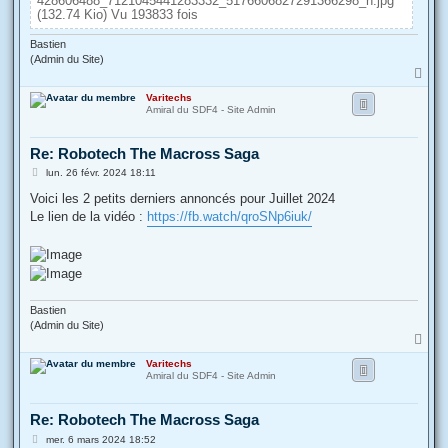
428606488_7121045441283332_5176606827291366298_n.jpg
(132.74 Kio) Vu 193833 fois
Bastien
(Admin du Site)
H
a
Varitechs
u
Amiral du SDF4 - Site Admin
t
Re: Robotech The Macross Saga
M
lun. 26 févr. 2024 18:11
e
s
Voici les 2 petits derniers annoncés pour Juillet 2024
s
Le lien de la vidéo :
https://fb.watch/qroSNp6iuk/
a
g
e
Bastien
(Admin du Site)
H
a
Varitechs
u
Amiral du SDF4 - Site Admin
t
Re: Robotech The Macross Saga
M
mer. 6 mars 2024 18:52