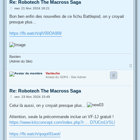
Re: Robotech The Macross Saga
M
mer. 21 févr. 2024 18:21
e
s
Bon ben enfin des nouvelles de ce fichu Battlepod, on y croyait
s
presque plus...
a
g
e
https://fb.watch/qlV00OA9I8/
Bastien
(Admin du Site)
H
a
Varitechs
u
Amiral du SDF4 - Site Admin
t
Re: Robotech The Macross Saga
M
ven. 23 févr. 2024 15:49
e
s
Celui là aussi, on y croyait presque plus...
s
a
g
Attention, seule la précommande inclue un VF-1J gratuit !
e
https://www.kitzconcept.com/index.php?r ... D7UCmLVSLI
https://fb.watch/qoqot91wot/