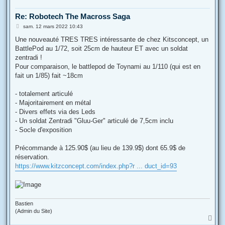
Re: Robotech The Macross Saga
M
sam. 12 mars 2022 10:43
e
s
Une nouveauté TRES TRES intéressante de chez Kitsconcept, un
s
BattlePod au 1/72, soit 25cm de hauteur ET avec un soldat
a
g
zentradi !
e
Pour comparaison, le battlepod de Toynami au 1/110 (qui est en
fait un 1/85) fait ~18cm
- totalement articulé
- Majoritairement en métal
- Divers effets via des Leds
- Un soldat Zentradi "Gluu-Ger" articulé de 7,5cm inclu
- Socle d'exposition
Précommande à 125.90$ (au lieu de 139.9$) dont 65.9$ de
réservation.
https://www.kitzconcept.com/index.php?r ... duct_id=93
Bastien
(Admin du Site)
H