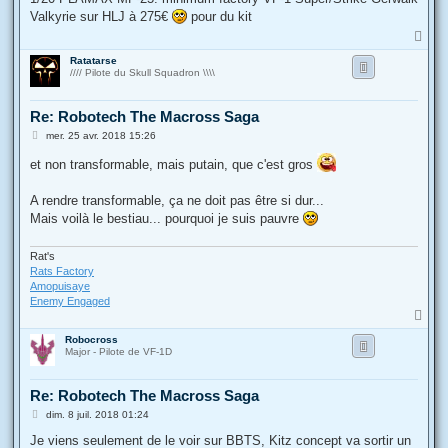
s
Valkyrie sur HLJ à 275€
pour du kit
a
g
H
e
a
Ratatarse
u
//// Pilote du Skull Squadron \\\\
t
Re: Robotech The Macross Saga
M
mer. 25 avr. 2018 15:26
e
s
et non transformable, mais putain, que c'est gros
s
a
g
A rendre transformable, ça ne doit pas être si dur...
e
Mais voilà le bestiau... pourquoi je suis pauvre
Rat's
Rats Factory
Amopuisaye
Enemy Engaged
H
a
Robocross
u
Major - Pilote de VF-1D
t
Re: Robotech The Macross Saga
M
dim. 8 juil. 2018 01:24
e
s
Je viens seulement de le voir sur BBTS, Kitz concept va sortir un