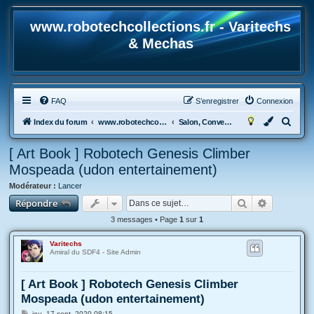
www.robotechcollections.fr - Varitechs
& Mechas
FAQ
S’enregistrer
Connexion
R
Index du forum
www.robotechcollections.fr - Robotech & Macross Toys French Forum !!!
Salon, Convention, Art book, mangas, dessins, Fan-fic...
e
[ Art Book ] Robotech Genesis Climber
c
Mospeada (udon entertainement)
h
Modérateur :
Lancer
e
Rechercher
Recherche
Répondre
r
3 messages • Page
1
sur
1
c
h
Varitechs
Amiral du SDF4 - Site Admin
e
r
[ Art Book ] Robotech Genesis Climber
Mospeada (udon entertainement)
M
jeu. 17 sept. 2020 08:15