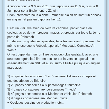
e
s
Annoncé pour le 9 Mars 2021 puis repoussé au 11 Mai, puis le 8
s
Juin pour sortir finalement le 22 juin
a
g
Udon Interactive nous a donc l'immense plaisir de sortir un artbook
e
en anglais (et pas en Japonais hein..).
C'est un vrai livre avec couverture cartonné, papier glacé en
couleur, avec de nombreuses images et croquis sur toute la 3ème
partie de Robotech.
En dehors du guide des épisodes, tous les reste est quasiment la
même chose que le Artbook japonais "Mospeada Complete Art
Works".
On est cependant sur un livre beaucoup plus qualitatif, avec une
structure agréable à lire, en couleur car la version japonaise est
essentiellement en N&B et aussi surtout lisible puisque en anglais
mais aussi
1) un guide des épisodes 61 à 85 reprenant diverses images et
une description de l'histoire.
2) 20 pages consacrées aux personnages "humains".
3) 4 pages consacrées aux personnages "Invids".
4) 40 pages consacrées aux Mechas et véhicules Robotech.
5) 9 pages consacrées aux Mechas Invids.
+ Quelques dessins de production, etc..