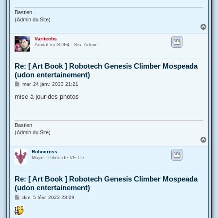
Bastien
(Admin du Site)
H
a
Varitechs
u
Amiral du SDF4 - Site Admin
t
Re: [ Art Book ] Robotech Genesis Climber Mospeada
(udon entertainement)
M
mar. 24 janv. 2023 21:21
e
s
mise à jour des photos
s
a
g
e
Bastien
(Admin du Site)
H
a
Robocross
u
Major - Pilote de VF-1D
t
Re: [ Art Book ] Robotech Genesis Climber Mospeada
(udon entertainement)
M
dim. 5 févr. 2023 23:09
e
s
s